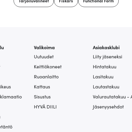
Tarjoiluvälineet
Fiskars
Functional Form
lu
Valikoima
Asiakasklubi
Uutuudet
Liity jäseneksi
t
Keittiökoneet
Hintatakuu
Ruoanlaitto
Lasitakuu
ikeus
Kattaus
Lautastakuu
eklamaatio
Sisustus
Valurautatakuu - 
HYVÄ DIILI
Jäsenyysehdot
ä
ytäntö