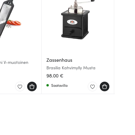
Zassenhaus
Kilner
Fiskars
ini V-muotoinen
Brasilia Kahvimylly Musta
Mehu- ja
Essentia
98.00 €
12.00 
6.12 €
Saatavilla
Saatav
Saatav