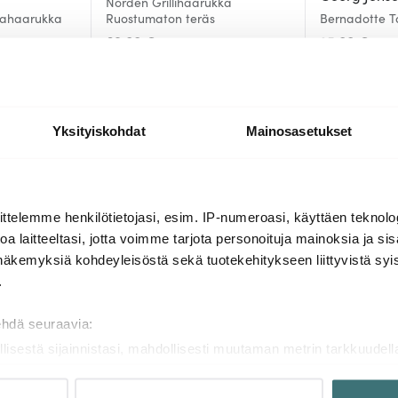
Norden Grillihaarukka
lahaarukka
Ruostumaton teräs
Bernadotte T
kpl
69.00 €
25.00 €
Saatavilla
Muutama jälj
Yksityiskohdat
Mainosasetukset
Lisää samasta sarjasta
ttelemme henkilötietojasi, esim. IP-numeroasi, käyttäen teknolog
a laitteeltasi, jotta voimme tarjota personoituja mainoksia ja sis
näkemyksiä kohdeyleisöstä sekä tuotekehitykseen liittyvistä syist
-
-
40%
41%
.
ehdä seuraavia:
llisestä sijainnistasi, mahdollisesti muutaman metrin tarkkuudell
naamalla sen ominaispiirteitä aktiivisesti (sormenjäljen muodost
tietojasi käsitellään ja miten voit määrittää asetuksesi
tiedot-osi