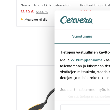
Norden Kalapiikki Ruostumaton
Radford Bright Ka
33.30 €
9.00 €
53.00 €
15.00 €
Muutama jäljellä
Saatavilla
Suostumus
Tietojesi vastuullinen käyttö
Me ja
27 kumppanimme
käsi
tallentamaan ja lukemaan tieto
sisältöjen mittauksia, saada 
-
40%
tietojasi ja mihin tarkoituksiin
Jos sallit, haluamme myös t
Kerätä tietoja maantietee
Tunnistaa laitteesi skan
Lue lisää siitä, miten henkilö