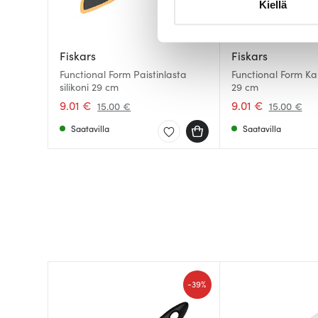
Kiellä
suostumustasi tai peruuttaa 
Käytämme evästeitä tarjoama
Fiskars
Fiskars
ja kävijämäärämme analysoim
Functional Form Paistinlasta
Functional Form Kau
kumppaneillemme tietoja siitä
silikoni 29 cm
29 cm
olet antanut heille tai joita o
9.01 €
9.01 €
15.00 €
15.00 €
Saatavilla
Saatavilla
-
39%