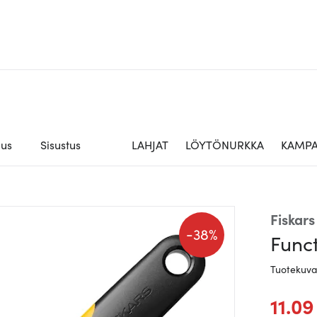
aus
Sisustus
LAHJAT
LÖYTÖNURKKA
KAMPA
Fiskars
-
38%
Funct
Tuotekuv
11.09