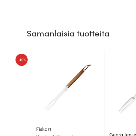
Samanlaisia tuotteita
-
40%
Fiskars
Georg Jens