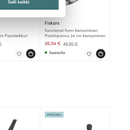
Salli kaikki
 ominaisuuksien tukemiseen
Fiskars
Fiskars
Fiskars
tiikka-alan
Functional Form Keraaminen
Functio
Function
ietoja muihin tietoihin, joita
rm Pizzaleikkuri
Paistinpannu 24 cm Keraaminen
Paistin
silikoni
26.04 €
32.27 
9.01 €
 €
45.00 €
Saatavilla
Saatav
Saatav
HYVÄ DIILI