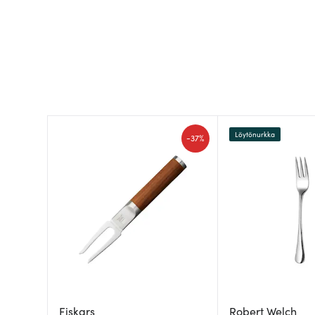
Löytönurkka
-
37%
Fiskars
Robert Welch