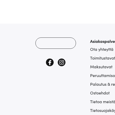
Asiakaspalve
Ota yhteyttä
Toimitustava
Maksutavat
Peruuttamiso
Palautus & r
Ostoehdot
Tietoa meist
Tietosuojakä