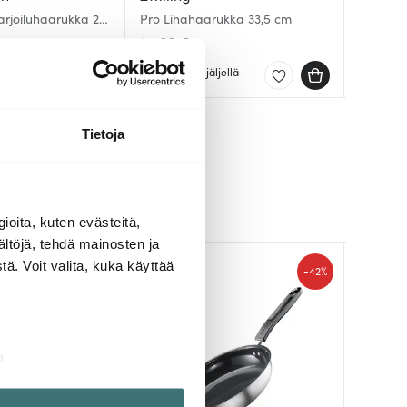
Nuova T
Norden 
arjoiluhaarukka 2
Pro Lihahaarukka 33,5 cm
kpl
Ruostu
24.00 €
18.00 
33.30 
ellä
Muutama jäljellä
Saatav
Muutam
Tietoja
ioita, kuten evästeitä,
ältöjä, tehdä mainosten ja
ä. Voit valita, kuka käyttää
-
-
45%
42%
a
aminen)
ossa
. Voit muuttaa