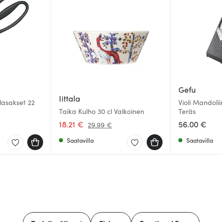
Gefu
Iittala
lasakset 22
Violi Mandoli
Taika Kulho 30 cl Valkoinen
Teräs
18.21 €
56.00 €
29.99 €
Saatavilla
Saatavilla