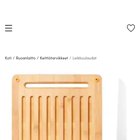
Koti
/
Ruoanlaitto
/
Keittiötarvikkeet
/
Leikkuulaudat