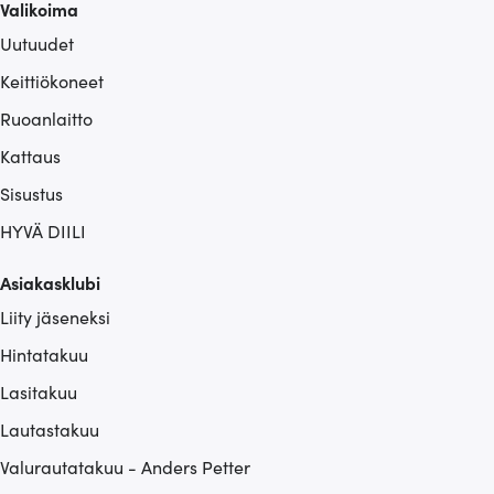
Valikoima
Uutuudet
Keittiökoneet
Ruoanlaitto
Kattaus
Sisustus
HYVÄ DIILI
Asiakasklubi
Liity jäseneksi
Hintatakuu
Lasitakuu
Lautastakuu
Valurautatakuu - Anders Petter