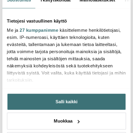
Paistinlasta silikoni 29
silikoni 29 cm
Pizzal
cm
9.01 €
9.01 €
7.71 
15.00 €
15.00 €
Tietojesi vastuullinen käyttö
Saatavilla
Saatavilla
Saat
Me ja
27 kumppanimme
käsittelemme henkilötietojasi,
esim. IP-numeroasi, käyttäen teknologioita, kuten
evästeitä, tallentamaan ja lukemaan tietoa laitteeltasi,
jotta voimme tarjota personoituja mainoksia ja sisältöjä,
tehdä mainosten ja sisältöjen mittauksia, saada
Saatat pitää myös näistä
näkemyksiä kohdeyleisöstä sekä tuotekehitykseen
liittyvistä syistä. Voit valita, kuka käyttää tietojasi ja mihin
tarkoituksiin.
-
-
32%
41%
Jos sallit, haluamme myös tehdä seuraavia:
Salli kaikki
Kerätä tietoja maantieteellisestä sijainnistasi,
mahdollisesti muutaman metrin tarkkuudella
Tunnistaa laitteesi skannaamalla sen ominaispiirteitä
Muokkaa
aktiivisesti (sormenjäljen muodostaminen)
Lue lisää siitä, miten henkilötietojasi käsitellään ja miten