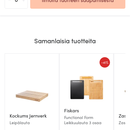
Samanlaisia tuotteita
-
41%
Fiskars
Kockums Jernverk
Zass
Functional Form
Leipälauta
Leikkuulauta 3 osaa
Zasse
42x28