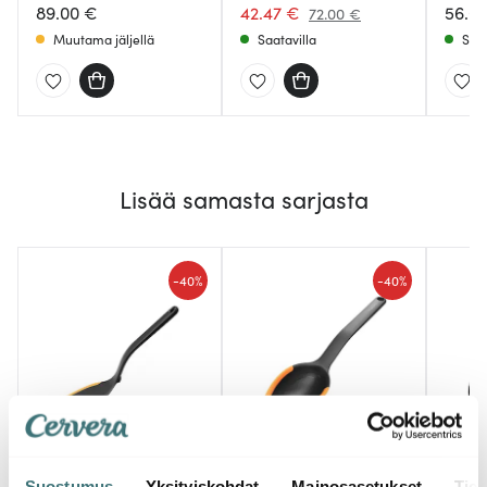
89.00 €
42.47 €
56.0
72.00 €
Muutama jäljellä
Saatavilla
Saat
Lisää samasta sarjasta
-
-
40%
40%
Fiskars
Fiskars
Fiska
Functional Form
Functional Form Kauha
Funct
Suostumus
Yksityiskohdat
Mainosasetukset
Tiet