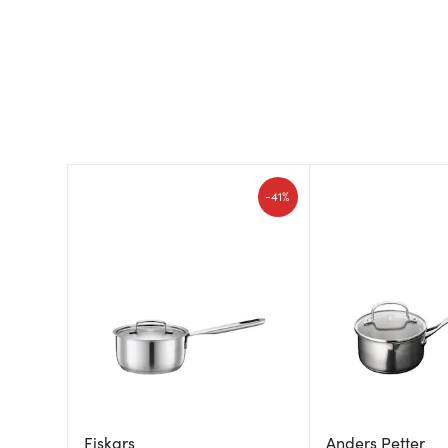
-
41%
Fiskars
Anders Petter