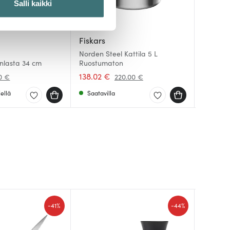
Salli kaikki
 ominaisuuksien tukemiseen
Fiskars
Fiskars
tiikka-alan
Fiskars
Norden Steel Kattila 5 L
Norden 
ietoja muihin tietoihin, joita
inlasta 34 cm
Ruostumaton
Norden 
cm Ruo
138.02 €
128.61 
133.32 
0 €
220.00 €
ellä
Saatavilla
Saatav
Saatav
-
-
41%
44%