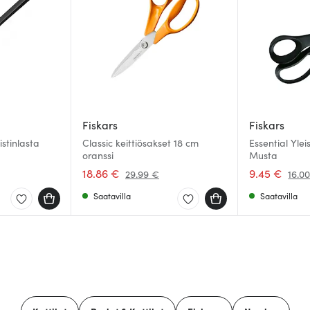
Fiskars
Fiskars
stinlasta
Classic keittiösakset 18 cm
Essential Yle
oranssi
Musta
18.86 €
9.45 €
29.99 €
16.0
Saatavilla
Saatavilla