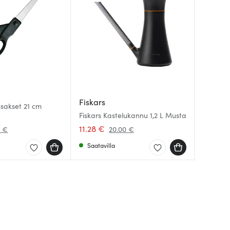
Fiskars
Fiskars
Fiskars
issakset 21 cm
Fiskars Kastelukannu 1,2 L Musta
Essentia
Function
11.28 €
6.12 €
9.59 €
0 €
20.00 €
Saatavilla
Saatav
Muutam