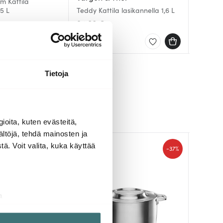
rm Kattila
Provence
,5 L
Teddy Kattila lasikannella 1,6 L
1,5 L 16
All Steel
94.00 €
89.00 
52.12 €
00 €
Saatavilla
Saatav
Saatav
Tietoja
ioita, kuten evästeitä,
ältöjä, tehdä mainosten ja
ä. Voit valita, kuka käyttää
-
-
37%
37%
a
aminen)
ossa
. Voit muuttaa