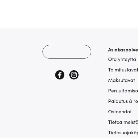
Asiakaspalve
Ota yhteyttä
Toimitustava
Maksutavat
Peruuttamiso
Palautus & r
Ostoehdot
Tietoa meist
Tietosuojakä