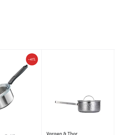
-
41%
Wmf
Vargen & Thor
Fiskars