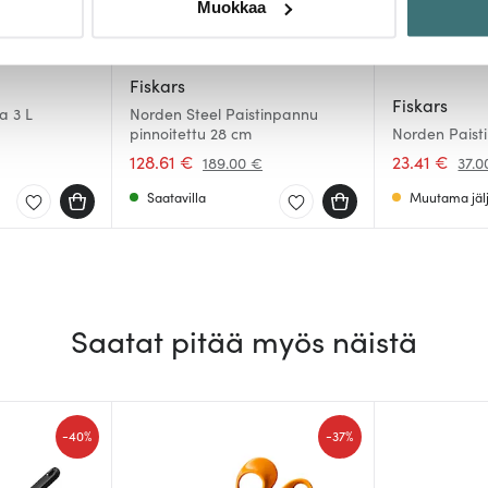
Muokkaa
sen milloin vain evästeilmoituksessa.
mme sisällön ja mainosten räätälöimiseen, sosiaalisen median
Fiskars
iseen. Lisäksi jaamme sosiaalisen median, mainosalan ja analy
Fiskars
a 3 L
Norden Steel Paistinpannu
, miten käytät sivustoamme. Kumppanimme voivat yhdistää näitä t
pinnoitettu 28 cm
Norden Paist
n kerätty, kun olet käyttänyt heidän palvelujaan.
128.61 €
23.41 €
189.00 €
37.0
Saatavilla
Muutama jälj
Saatat pitää myös näistä
-
-
40%
37%