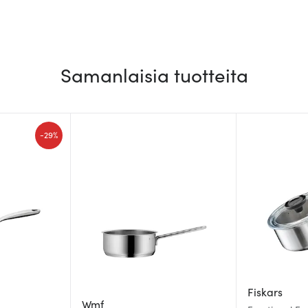
Samanlaisia tuotteita
-
29%
Fiskars
Wmf