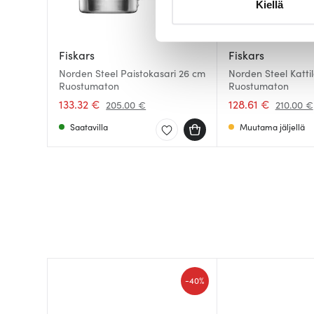
Kiellä
suostumustasi tai peruuttaa 
Käytämme evästeitä tarjoama
Fiskars
Fiskars
ja kävijämäärämme analysoim
Norden Steel Paistokasari 26 cm
Norden Steel Kattil
kumppaneillemme tietoja siitä
Ruostumaton
Ruostumaton
olet antanut heille tai joita o
133.32 €
128.61 €
205.00 €
210.00 €
Saatavilla
Muutama jäljellä
-
40%