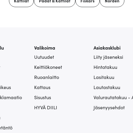
Kattilat
Padat & Kattilat
Fiskars
Norden
lu
Valikoima
Asiakasklubi
Uutuudet
Liity jäseneksi
t
Keittiökoneet
Hintatakuu
Ruoanlaitto
Lasitakuu
ikeus
Kattaus
Lautastakuu
eklamaatio
Sisustus
Valurautatakuu - 
HYVÄ DIILI
Jäsenyysehdot
ä
ytäntö