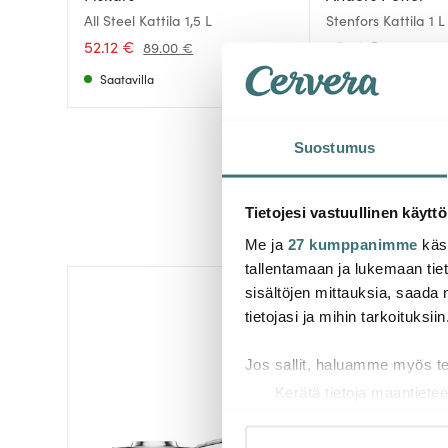
All Steel Kattila 1,5 L
Stenfors Kattila 1 L
52.12 €
45.41 €
89.00 €
64.01 €
Saatavilla
Saatavilla
Suostumus
Tietojesi vastuullinen käyttö
Me ja
27 kumppanimme
käsi
tallentamaan ja lukemaan tieto
sisältöjen mittauksia, saada 
-
35%
tietojasi ja mihin tarkoituksiin
Jos sallit, haluamme myös t
Kerätä tietoja maantietee
Tunnistaa laitteesi skan
Lue lisää siitä, miten henkilö