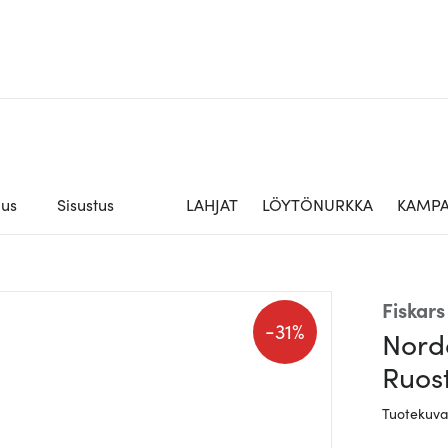
aus
Sisustus
LAHJAT
LÖYTÖNURKKA
KAMPA
Fiskars
-
31%
Norde
Ruos
Tuotekuv