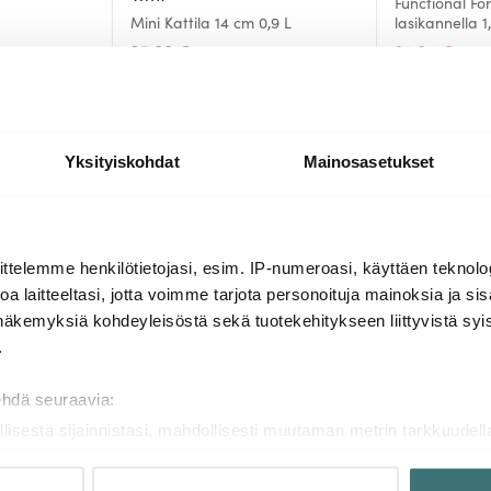
Functional Fo
Mini Kattila 14 cm 0,9 L
lasikannella 1
35.00 €
32.84 €
56.
Muutama jäljellä
Saatavilla
Yksityiskohdat
Mainosasetukset
Lisää samasta sarjasta
ttelemme henkilötietojasi, esim. IP-numeroasi, käyttäen teknolog
a laitteeltasi, jotta voimme tarjota personoituja mainoksia ja sis
näkemyksiä kohdeyleisöstä sekä tuotekehitykseen liittyvistä syist
-
-
39%
32%
.
ehdä seuraavia:
llisestä sijainnistasi, mahdollisesti muutaman metrin tarkkuudell
naamalla sen ominaispiirteitä aktiivisesti (sormenjäljen muodost
tietojasi käsitellään ja miten voit määrittää asetuksesi
tiedot-osi