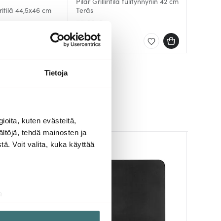
Pilar Grilliritilä tulitynnyriin 42 cm
iritilä 44,5x46 cm
Teräs
Black C
Black C
Grillirit
Grillirit
75.00 €
107.40
48.00 
00 €
ellä
Saatavilla
Muutam
Muutam
Tietoja
ioita, kuten evästeitä,
ältöjä, tehdä mainosten ja
ä. Voit valita, kuka käyttää
HYVÄ DIIL
a
aminen)
ossa
. Voit muuttaa