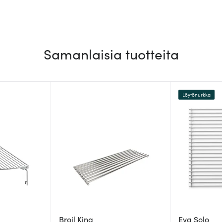
Samanlaisia tuotteita
Löytönurkka
Broil King
Eva Solo