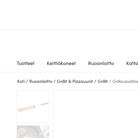
Tuotteet
Keittiökoneet
Ruoanlaitto
Katt
Koti
/
Ruoanlaitto
/
Grillit & Pizzauunit
/
Grillit
/
Grillausvälin