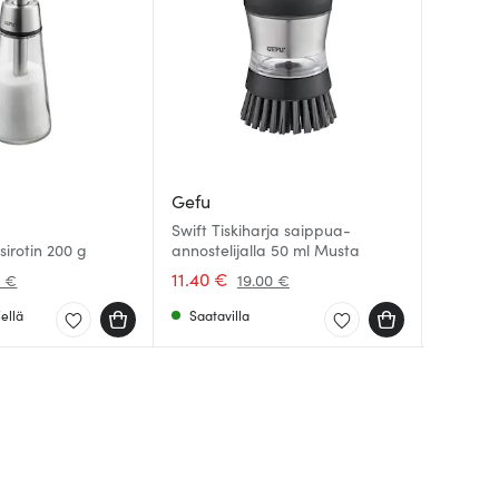
Gefu
Gefu
Gefu
Swift Tiskiharja saippua-
Brunch 
sirotin 200 g
annostelijalla 50 ml Musta
Mandoli
Pippuris
Musta/
11.40 €
73.00 
23.31 €
1 €
19.00 €
ellä
Saatavilla
Saatav
Muutam