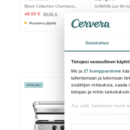
Black Collection Churrasco
Grilliritilä Lun 60 
Grilliritilä 72x21 cm
48.00 €
35.00 €
80.00 €
Muutama jäljellä
Muutama jäljellä
Suostumus
Tietojesi vastuullinen käyttö
Me ja
27 kumppanimme
käsi
tallentamaan ja lukemaan tieto
sisältöjen mittauksia, saada 
HYVÄ DIILI
tietojasi ja mihin tarkoituksiin
Jos sallit, haluamme myös t
Kerätä tietoja maantietee
Tunnistaa laitteesi skan
Lue lisää siitä, miten henkilö