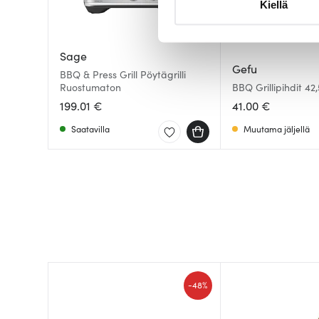
Kiellä
suostumustasi tai peruuttaa 
Käytämme evästeitä tarjoama
Sage
ja kävijämäärämme analysoim
Gefu
BBQ & Press Grill Pöytägrilli
kumppaneillemme tietoja siitä
Ruostumaton
BBQ Grillipihdit 42
olet antanut heille tai joita o
199.01 €
41.00 €
Saatavilla
Muutama jäljellä
-
48%