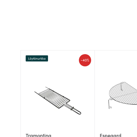
Löytönurkka
-
40%
Tramontina
Espegard