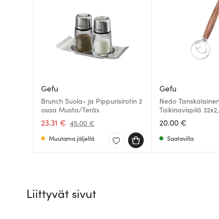
Gefu
Gefu
Brunch Suola- ja Pippurisirotin 2
Nedo Tanskalaine
osaa Musta/Teräs
Taikinavispilä 32x2
Pähkinäpuu/Teräs
23.31 €
20.00 €
45.00 €
Muutama jäljellä
Saatavilla
Liittyvät sivut