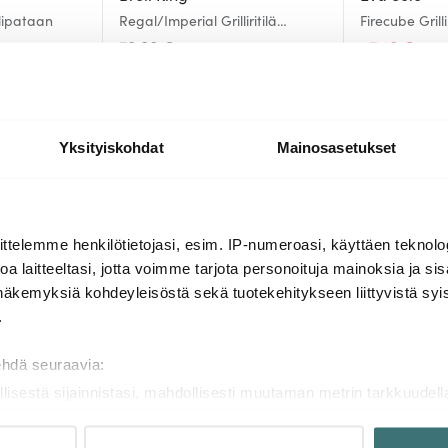
tulipataan
Regal/Imperial Grilliritilä
Firecube Grill
49x16,5x2,5 cm
70.00 €
47.40 €
79.
Saatavilla
Muutama jälj
Yksityiskohdat
Mainosasetukset
Lisää samasta sarjasta
ttelemme henkilötietojasi, esim. IP-numeroasi, käyttäen teknolog
a laitteeltasi, jotta voimme tarjota personoituja mainoksia ja sis
näkemyksiä kohdeyleisöstä sekä tuotekehitykseen liittyvistä syist
.
ehdä seuraavia:
llisestä sijainnistasi, mahdollisesti muutaman metrin tarkkuudell
naamalla sen ominaispiirteitä aktiivisesti (sormenjäljen muodost
tietojasi käsitellään ja miten voit määrittää asetuksesi
tiedot-osi