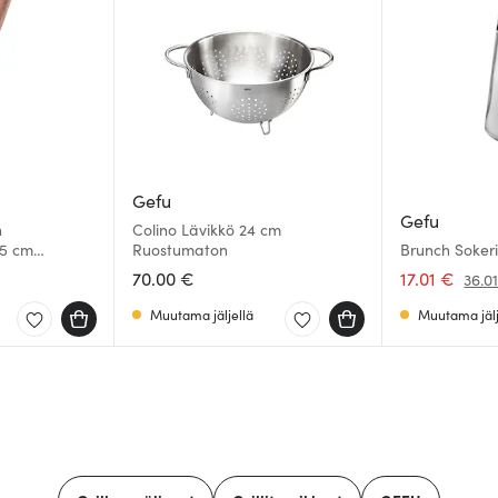
Gefu
Gefu
n
Colino Lävikkö 24 cm
,5 cm
Ruostumaton
Brunch Sokeri
70.00 €
17.01 €
36.0
Muutama jäljellä
Muutama jälj