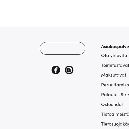
Asiakaspalve
Ota yhteyttä
Toimitustava
Maksutavat
Peruuttamiso
Palautus & r
Ostoehdot
Tietoa meist
Tietosuojakä