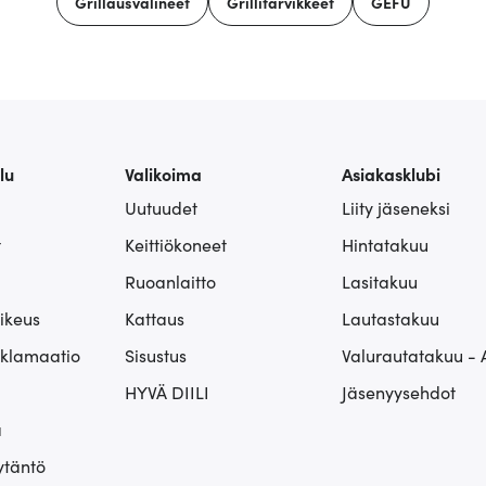
Grillausvälineet
Grillitarvikkeet
GEFU
lu
Valikoima
Asiakasklubi
Uutuudet
Liity jäseneksi
t
Keittiökoneet
Hintatakuu
Ruoanlaitto
Lasitakuu
ikeus
Kattaus
Lautastakuu
eklamaatio
Sisustus
Valurautatakuu - 
HYVÄ DIILI
Jäsenyysehdot
ä
ytäntö