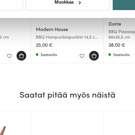
Muokkaa
sen milloin vain evästeilmoituksessa.
mme sisällön ja mainosten räätälöimiseen, sosiaalisen median
Dorre
iseen. Lisäksi jaamme sosiaalisen median, mainosalan ja analy
Modern House
BBQ Pizzala
, miten käytät sivustoamme. Kumppanimme voivat yhdistää näitä t
,5 cm
BBQ Hampurilaispuristin 14,5 cm
66x35,5 cm
Ruostumaton/Musta
n kerätty, kun olet käyttänyt heidän palvelujaan.
25.00 €
38.00 €
Saatavilla
Saatavilla
Saatat pitää myös näistä