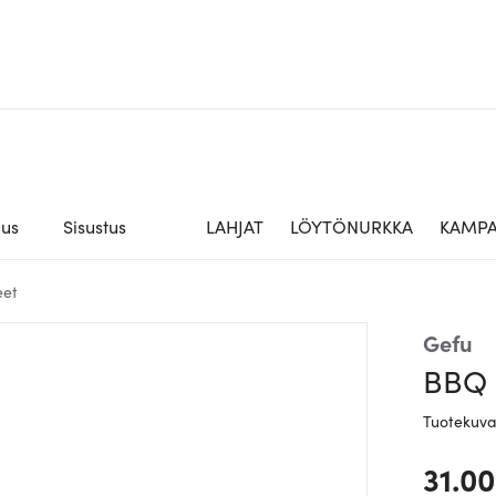
aus
Sisustus
LAHJAT
LÖYTÖNURKKA
KAMPA
eet
Gefu
BBQ G
Tuotekuv
31.0