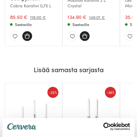
Hobnail Karahvi 2 L
Les O
Cobra Karahvi 0,75 L
Crystal
Moule
Edwar
85.50 €
134.90 €
35.5
118.00 €
149.01 €
Saatavilla
Saatavilla
Saat
Lisää samasta sarjasta
-
-
25%
36%