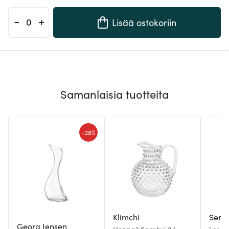
-
+
Lisää ostokoriin
Samanlaisia tuotteita
-
28%
Klimchi
Sera
Georg Jensen