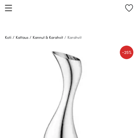
Koti
/
Kattaus
/
Kannut & Karahvit
/
Karahvit
-
25%