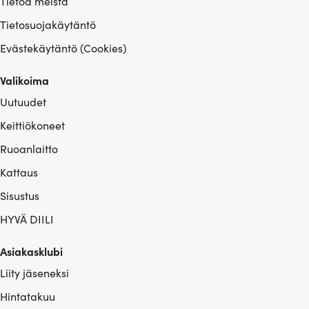
Tietoa meistä
Tietosuojakäytäntö
Evästekäytäntö (Cookies)
Valikoima
Uutuudet
Keittiökoneet
Ruoanlaitto
Kattaus
Sisustus
HYVÄ DIILI
Asiakasklubi
Liity jäseneksi
Hintatakuu