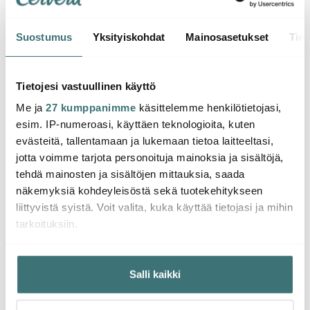
Suostumus
Yksityiskohdat
Mainosasetukset
Tiet
Klimchi
Klimchi
Klimc
Hobnail Lasi 20 cl
Hobnail Maljakko 25
Hobna
Rosaline
cm Rosaline
Ambe
Tietojesi vastuullinen käyttö
Me ja
27 kumppanimme
käsittelemme henkilötietojasi,
18.08 €
126.70 €
111.0
29.99 €
181.00 €
esim. IP-numeroasi, käyttäen teknologioita, kuten
Saatavilla
Muutama jäljellä
Saat
evästeitä, tallentamaan ja lukemaan tietoa laitteeltasi,
jotta voimme tarjota personoituja mainoksia ja sisältöjä,
tehdä mainosten ja sisältöjen mittauksia, saada
näkemyksiä kohdeyleisöstä sekä tuotekehitykseen
liittyvistä syistä. Voit valita, kuka käyttää tietojasi ja mihin
tarkoituksiin.
Saatat pitää myös näistä
Jos sallit, haluamme myös tehdä seuraavia:
Salli kaikki
Kerätä tietoja maantieteellisestä sijainnistasi,
-
23%
mahdollisesti muutaman metrin tarkkuudella
Tunnistaa laitteesi skannaamalla sen ominaispiirteitä