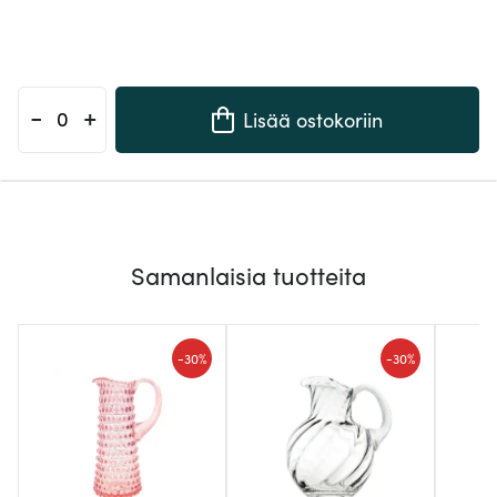
-
+
Lisää ostokoriin
Samanlaisia tuotteita
-
-
30%
30%