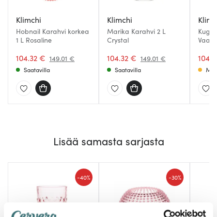
Klimchi
Klimchi
Klimc
Hobnail Karahvi korkea
Marika Karahvi 2 L
Kugel
1 L Rosaline
Crystal
Vaale
104.32 €
104.32 €
104.3
149.01 €
149.01 €
Saatavilla
Saatavilla
Muu
Lisää samasta sarjasta
-
-
40%
30%