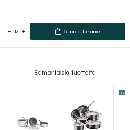
-
+
Lisää ostokoriin
Samanlaisia tuotteita
Supert