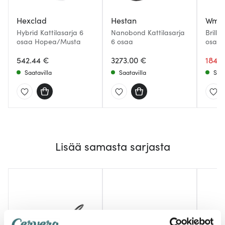
Hexclad
Hestan
Wmf
Hybrid Kattilasarja 6
Nanobond Kattilasarja
Brilli
osaa Hopea/Musta
6 osaa
osaa
542.44 €
3273.00 €
184.
Saatavilla
Saatavilla
Saat
Lisää samasta sarjasta