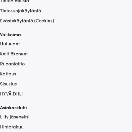
Tietoa meistä
Tietosuojakäytäntö
Evästekäytäntö (Cookies)
Valikoima
Uutuudet
Keittiökoneet
Ruoanlaitto
Kattaus
Sisustus
HYVÄ DIILI
Asiakasklubi
Liity jäseneksi
Hintatakuu