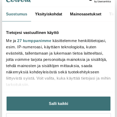
Suostumus
Yksityiskohdat
Mainosasetukset
Tiet
Hexclad
Hexclad
Hexc
Hybrid Paistinpannu 30
Hybrid Paistokasari 6,6
cm Hopea/Musta
L
Hybri
Tietojesi vastuullinen käyttö
Me ja
27 kumppanimme
käsittelemme henkilötietojasi,
196.63 €
300.00 €
34.5
esim. IP-numeroasi, käyttäen teknologioita, kuten
Saatavilla
Saatavilla
Saat
evästeitä, tallentamaan ja lukemaan tietoa laitteeltasi,
jotta voimme tarjota personoituja mainoksia ja sisältöjä,
tehdä mainosten ja sisältöjen mittauksia, saada
näkemyksiä kohdeyleisöstä sekä tuotekehitykseen
liittyvistä syistä. Voit valita, kuka käyttää tietojasi ja mihin
tarkoituksiin.
Saatat pitää myös näistä
Jos sallit, haluamme myös tehdä seuraavia:
Salli kaikki
Kerätä tietoja maantieteellisestä sijainnistasi,
mahdollisesti muutaman metrin tarkkuudella
Tunnistaa laitteesi skannaamalla sen ominaispiirteitä