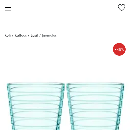
Koti
/
Kattaus
/
Lasit
/
Juomalasit
-
45%