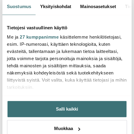
Iittala
Iittala
Iittal
Suostumus
Yksityiskohdat
Mainosasetukset
Tiet
Aino Aalto Juomalasi 22
Aino Aalto Lautanen
Aino A
cl 4 kpl Kirkas
17,5 cm
cm Ki
Tietojesi vastuullinen käyttö
31.53 €
13.34 €
13.34
43.00 €
22.00 €
Saatavilla
Saatavilla
Saat
Me ja
27 kumppanimme
käsittelemme henkilötietojasi,
esim. IP-numeroasi, käyttäen teknologioita, kuten
evästeitä, tallentamaan ja lukemaan tietoa laitteeltasi,
jotta voimme tarjota personoituja mainoksia ja sisältöjä,
tehdä mainosten ja sisältöjen mittauksia, saada
näkemyksiä kohdeyleisöstä sekä tuotekehitykseen
Saatat pitää myös näistä
liittyvistä syistä. Voit valita, kuka käyttää tietojasi ja mihin
tarkoituksiin.
Jos sallit, haluamme myös tehdä seuraavia:
-
-
44%
41%
Salli kaikki
Kerätä tietoja maantieteellisestä sijainnistasi,
mahdollisesti muutaman metrin tarkkuudella
Tunnistaa laitteesi skannaamalla sen ominaispiirteitä
Muokkaa
aktiivisesti (sormenjäljen muodostaminen)