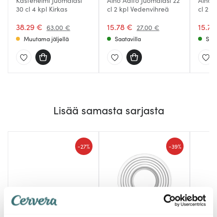
Kastehelmi Juomalasi
Aino Aalto Juomalasi 22
Aino 
30 cl 4 kpl Kirkas
cl 2 kpl Vedenvihreä
cl 2 k
38.29 €
15.78 €
15.78
63.00 €
27.00 €
Muutama jäljellä
Saatavilla
Saat
Lisää samasta sarjasta
-
-
27%
39%