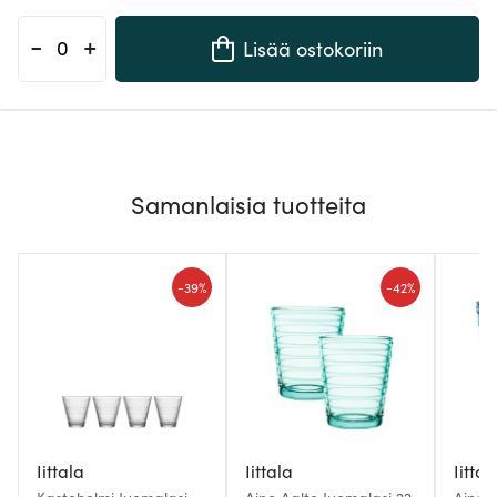
-
+
Lisää ostokoriin
Samanlaisia tuotteita
-
-
39%
42%
Iittala
Iittala
Iittal