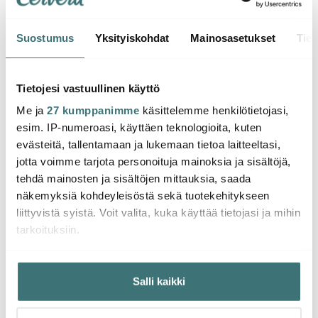
Suostumus
Yksityiskohdat
Mainosasetukset
Tiet
Iittala
Iittala
Iittal
Solare Lautanen 18 cm
Solare Lautanen 27 cm
Solar
Valkoinen
Valkoinen
Sähkö
Tietojesi vastuullinen käyttö
Me ja
27 kumppanimme
käsittelemme henkilötietojasi,
14.55 €
20.02 €
16.38
20.00 €
28.00 €
esim. IP-numeroasi, käyttäen teknologioita, kuten
Muutama jäljellä
Saatavilla
Saat
evästeitä, tallentamaan ja lukemaan tietoa laitteeltasi,
jotta voimme tarjota personoituja mainoksia ja sisältöjä,
tehdä mainosten ja sisältöjen mittauksia, saada
näkemyksiä kohdeyleisöstä sekä tuotekehitykseen
liittyvistä syistä. Voit valita, kuka käyttää tietojasi ja mihin
tarkoituksiin.
Saatat pitää myös näistä
Jos sallit, haluamme myös tehdä seuraavia:
Salli kaikki
Kerätä tietoja maantieteellisestä sijainnistasi,
-
-
31%
39%
mahdollisesti muutaman metrin tarkkuudella
Tunnistaa laitteesi skannaamalla sen ominaispiirteitä