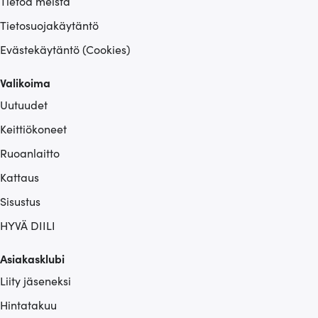
Tietoa meistä
Tietosuojakäytäntö
Evästekäytäntö (Cookies)
Valikoima
Uutuudet
Keittiökoneet
Ruoanlaitto
Kattaus
Sisustus
HYVÄ DIILI
Asiakasklubi
Liity jäseneksi
Hintatakuu