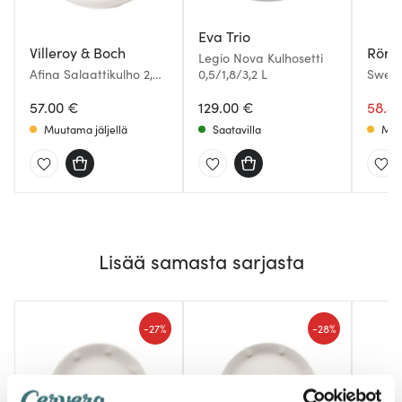
Eva Trio
Villeroy & Boch
Rörs
Legio Nova Kulhosetti
Afina Salaattikulho 2,5
0,5/1,8/3,2 L
Swedi
L Valkoinen
Kulho 
57.00 €
129.00 €
58.4
Muutama jäljellä
Saatavilla
Muu
Lisää samasta sarjasta
-
-
27%
28%