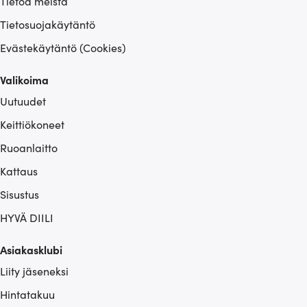
Tietoa meistä
Tietosuojakäytäntö
Evästekäytäntö (Cookies)
Valikoima
Uutuudet
Keittiökoneet
Ruoanlaitto
Kattaus
Sisustus
HYVÄ DIILI
Asiakasklubi
Liity jäseneksi
Hintatakuu