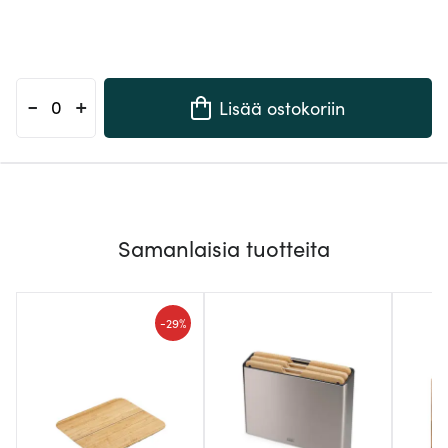
-
+
Lisää ostokoriin
Samanlaisia tuotteita
-
29%