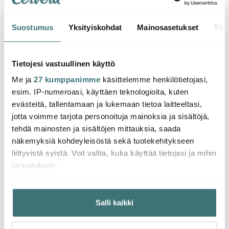
Suostumus
Yksityiskohdat
Mainosasetukset
Tiet
Joseph Joseph
Cut&Carve Plus
Tietojesi vastuullinen käyttö
Leikkuulauta 41x29 cm
Musta
54.00 €
Me ja
27 kumppanimme
käsittelemme henkilötietojasi,
Loppuunmyyty
esim. IP-numeroasi, käyttäen teknologioita, kuten
verkkosivulla
evästeitä, tallentamaan ja lukemaan tietoa laitteeltasi,
jotta voimme tarjota personoituja mainoksia ja sisältöjä,
tehdä mainosten ja sisältöjen mittauksia, saada
näkemyksiä kohdeyleisöstä sekä tuotekehitykseen
liittyvistä syistä. Voit valita, kuka käyttää tietojasi ja mihin
tarkoituksiin.
Saatat pitää myös näistä
Jos sallit, haluamme myös tehdä seuraavia:
Salli kaikki
Kerätä tietoja maantieteellisestä sijainnistasi,
Löytönurkka
-
-
40%
29%
mahdollisesti muutaman metrin tarkkuudella
Tunnistaa laitteesi skannaamalla sen ominaispiirteitä