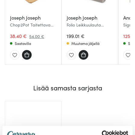
Joseph Joseph
Joseph Joseph
Ander
Chop2Pot Taitettava
Folio Leikkuulauta
Signe
Leikkuulauta iso Bambu
34x24 cm 3 kpl Bambu
38x28
38.40 €
199.01 €
125.3
54.00 €
Saatavilla
Muutama jäljellä
Saat
Lisää samasta sarjasta