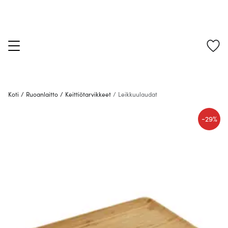
Koti
/
Ruoanlaitto
/
Keittiötarvikkeet
/
Leikkuulaudat
-
29%