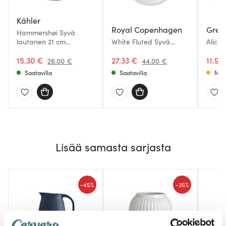
Kähler
Royal Copenhagen
Gree
Hammershøi Syvä
lautanen 21 cm
White Fluted Syvä
Alice 
valkoinen
lautanen 21 cm
cm Wh
15.30 €
27.33 €
11.90
26.00 €
44.00 €
Saatavilla
Saatavilla
Muu
Lisää samasta sarjasta
-
-
45%
35%