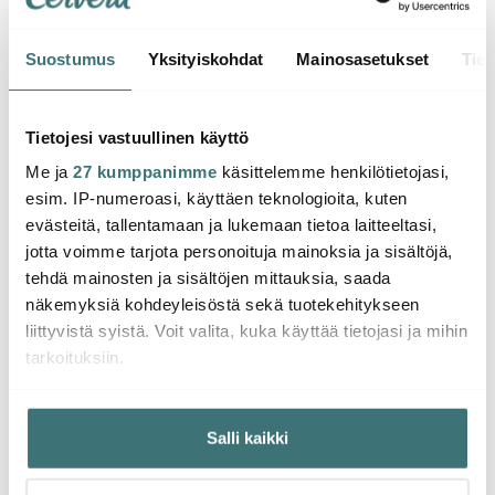
Suostumus
Yksityiskohdat
Mainosasetukset
Tiet
Kähler
Kähler
Kähl
Hammershøi
Hammershøi Maljakko
Hamme
Termoskannu 1L Indigo
20 cm Valkoinen
10 cm
Tietojesi vastuullinen käyttö
Me ja
27 kumppanimme
käsittelemme henkilötietojasi,
36.01 €
32.45 €
14.39
65.00 €
50.00 €
esim. IP-numeroasi, käyttäen teknologioita, kuten
Saatavilla
Saatavilla
Muu
evästeitä, tallentamaan ja lukemaan tietoa laitteeltasi,
jotta voimme tarjota personoituja mainoksia ja sisältöjä,
tehdä mainosten ja sisältöjen mittauksia, saada
näkemyksiä kohdeyleisöstä sekä tuotekehitykseen
liittyvistä syistä. Voit valita, kuka käyttää tietojasi ja mihin
tarkoituksiin.
Saatat pitää myös näistä
Jos sallit, haluamme myös tehdä seuraavia:
Salli kaikki
Kerätä tietoja maantieteellisestä sijainnistasi,
Löytönurkka
-
-
40%
46%
mahdollisesti muutaman metrin tarkkuudella
Tunnistaa laitteesi skannaamalla sen ominaispiirteitä