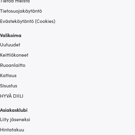
Tietoa meistä
Tietosuojakäytäntö
Evästekäytäntö (Cookies)
Valikoima
Uutuudet
Keittiökoneet
Ruoanlaitto
Kattaus
Sisustus
HYVÄ DIILI
Asiakasklubi
Liity jäseneksi
Hintatakuu