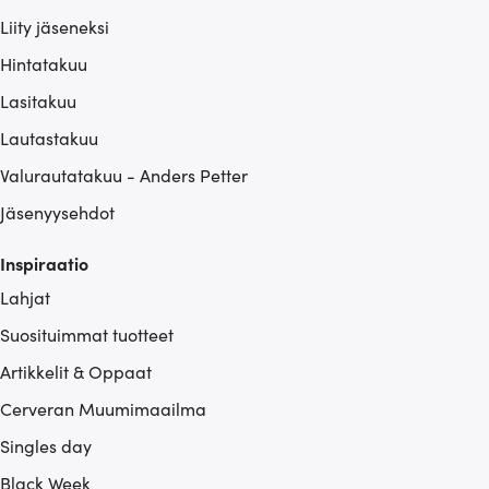
Liity jäseneksi
Hintatakuu
Lasitakuu
Lautastakuu
Valurautatakuu - Anders Petter
Jäsenyysehdot
Inspiraatio
Lahjat
Suosituimmat tuotteet
Artikkelit & Oppaat
Cerveran Muumimaailma
Singles day
Black Week