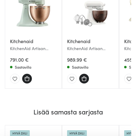
Kitchenaid
Kitchenaid
Kitch
KitchenAid Artisan
KitchenAid Artisan
Kitche
Yleiskone 4,7 L Blossom
Yleiskone 4,7 L
Yleis
791.00 €
5KSM156WBEPL
989.99 €
455.
Porcelain
Saatavilla
Saatavilla
Saat
Lisää samasta sarjasta
HYVÄ DIILI
HYVÄ DIILI
HYVÄ D