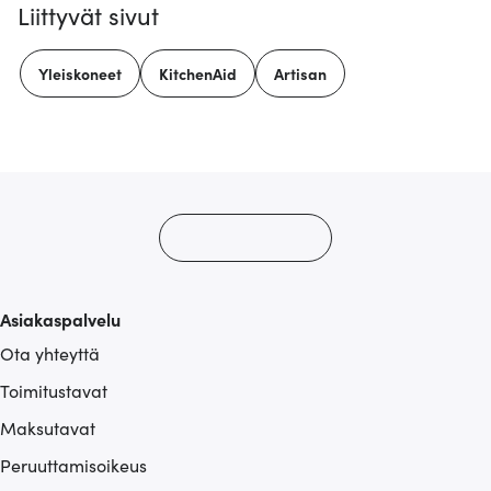
Liittyvät sivut
Yleiskoneet
KitchenAid
Artisan
Asiakaspalvelu
Ota yhteyttä
Toimitustavat
Maksutavat
Peruuttamisoikeus