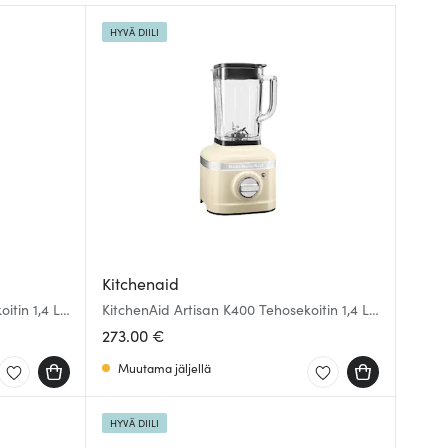
HYVÄ DIILI
Kitchenaid
itin 1,4 L
KitchenAid Artisan K400 Tehosekoitin 1,4 L
Kerma
273.00 €
Muutama jäljellä
HYVÄ DIILI