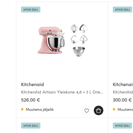
HYVÄ DIILI
HYVÄ DIILI
Kitchenaid
Kitchena
KitchenAid Artisan Yleiskone 4,8 + 3 L Dried
KitchenAid
Rose
Pistaasi
526.00 €
300.00 €
Muutama jäljellä
Muutama 
HYVÄ DIILI
HYVÄ DIILI