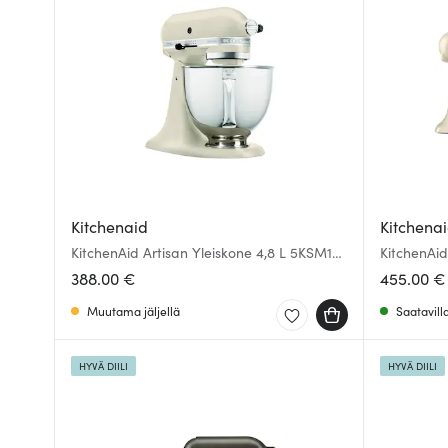
Kitchenaid
Kitchena
KitchenAid Artisan Yleiskone 4,8 L 5KSM125
KitchenAid
Fresh Linen
388.00 €
455.00 €
Muutama jäljellä
Saatavill
HYVÄ DIILI
HYVÄ DIILI