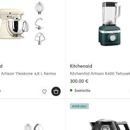
id
Kitchenaid
 Artisan Yleiskone 4,8 L Kerma
KitchenAid Artisan K400 Tehoseko
Pebble Palm
300.00 €
a
Saatavilla
HYVÄ DIILI