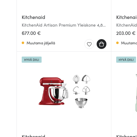
Kitchenaid
Kitchena
KitchenAid Artisan Premium Yleiskone 4,8 L
KitchenAid
Pebble Palm
Kandeera
677.00 €
203.00 €
Muutama jäljellä
Muutama 
HYVÄ DIILI
HYVÄ DIILI
Kitchenaid
Kitchena