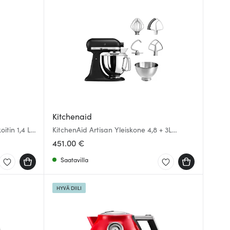
Kitchenaid
itin 1,4 L
KitchenAid Artisan Yleiskone 4,8 + 3L
5KSM175 Lava
451.00 €
Saatavilla
HYVÄ DIILI