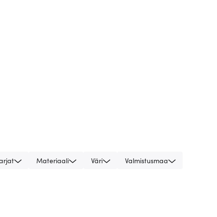
arjat
Materiaali
Väri
Valmistusmaa