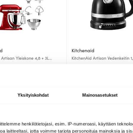
id
Kitchenaid
 Artisan Yleiskone 4,8 + 3L
KitchenAid Artisan Vedenkeitin 1
andeerattu omena
203.00 €
jäljellä
Saatavilla
HYVÄ DIILI
Yksityiskohdat
Mainosasetukset
ttelemme henkilötietojasi, esim. IP-numeroasi, käyttäen teknolog
a laitteeltasi, jotta voimme tarjota personoituja mainoksia ja sis