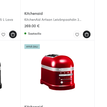
Kitchenaid
,5 L Lava
KitchenAid Artisan Leivänpaahdin 2
viipaletta Kerma
269.00 €
Saatavilla
HYVÄ DIILI
Kitchenaid