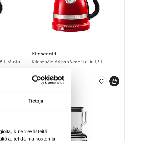
Kitchenaid
,5 L Musta
KitchenAid Artisan Vedenkeitin 1,5 L
Punainen
203.00 €
Muutama jäljellä
HYVÄ DIILI
Tietoja
ioita, kuten evästeitä,
ältöjä, tehdä mainosten ja