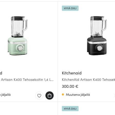
HYVÄ DIILI
id
Kitchenaid
 Artisan K400 Tehosekoitin 1,4 L
KitchenAid Artisan K400 Tehoseko
Lava
300.00 €
jäljellä
Muutama jäljellä
HYVÄ DIILI