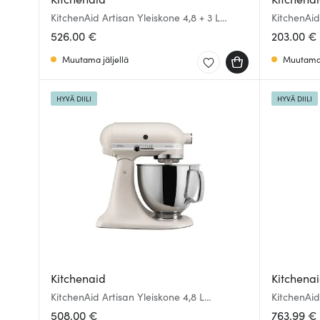
KitchenAid Artisan Yleiskone 4,8 + 3 L
KitchenAid
Punainen
Pistaasi
526.00 €
203.00 €
Muutama jäljellä
Muutama 
HYVÄ DIILI
HYVÄ DIILI
Kitchenaid
Kitchena
KitchenAid Artisan Yleiskone 4,8 L
KitchenAid
Milkshake
508.00 €
763.99 €