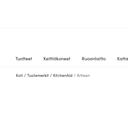
Tuotteet
Keittiökoneet
Ruoanlaitto
Katt
Koti
/
Tuotemerkit
/
KitchenAid
/
Artisan