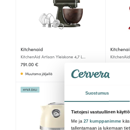
Kitchenaid
Kitchena
KitchenAid Artisan Yleiskone 4,7 L
KitchenAid
Evergreen
5KSM175K
791.00 €
526.00 €
Muutama jäljellä
Muutama 
HYVÄ DIILI
HYVÄ DIILI
Suostumus
Tietojesi vastuullinen käyttö
Me ja
27 kumppanimme
käsi
tallentamaan ja lukemaan tieto