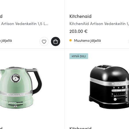
id
Kitchenaid
 Artisan Vedenkeitin 1,5 L
KitchenAid Artisan Vedenkeitin 1
ttu omena
203.00 €
jäljellä
Muutama jäljellä
HYVÄ DIILI
id
Kitchenaid