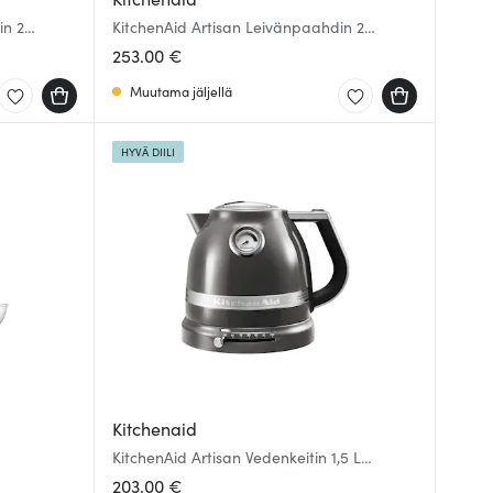
in 2
KitchenAid Artisan Leivänpaahdin 2
viipaletta Kandeerattu Omena
253.00 €
Muutama jäljellä
HYVÄ DIILI
Kitchenaid
KitchenAid Artisan Vedenkeitin 1,5 L
Grafiitti
203.00 €