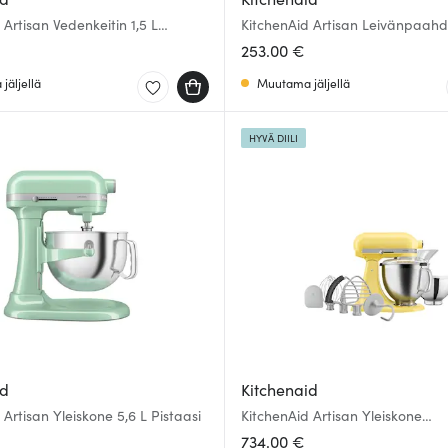
 Artisan Vedenkeitin 1,5 L
KitchenAid Artisan Leivänpaahd
viipaletta Musta
253.00 €
jäljellä
Muutama jäljellä
HYVÄ DIILI
id
Kitchenaid
 Artisan Yleiskone 5,6 L Pistaasi
KitchenAid Artisan Yleiskone
5KSM195PSEBT 4,7 L Butter
734.00 €