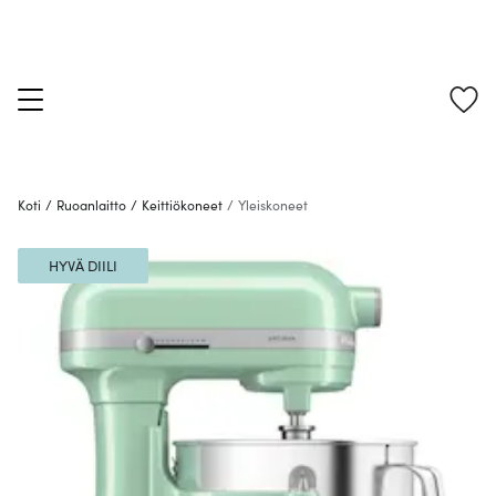
Koti
/
Ruoanlaitto
/
Keittiökoneet
/
Yleiskoneet
HYVÄ DIILI