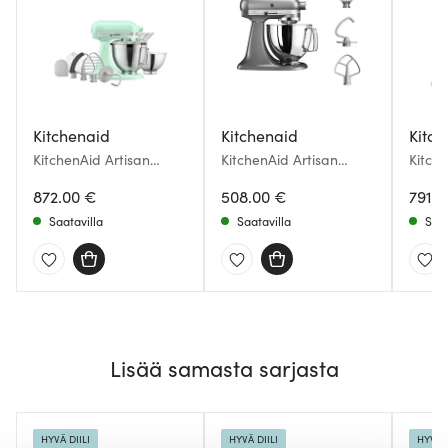
Kitchenaid
Kitchenaid
Kitch
KitchenAid Artisan
KitchenAid Artisan
Kitche
COTY Yleiskone 4,7 L
Yleiskone 4,8 L Contour
Yleisk
5KSM195PSESD
872.00 €
Silver
508.00 €
791.0
Spearmint
Saatavilla
Saatavilla
Saat
Lisää samasta sarjasta
HYVÄ DIILI
HYVÄ DIILI
HYVÄ D