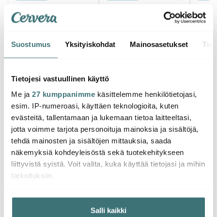
Suostumus
Yksityiskohdat
Mainosasetukset
Tiet
Tietojesi vastuullinen käyttö
Kitchenaid
Kitchenaid
Kitch
Me ja
27 kumppanimme
käsittelemme henkilötietojasi,
KitchenAid Artisan
KitchenAid Artisan K400
Kitch
esim. IP-numeroasi, käyttäen teknologioita, kuten
Yleiskone 4,8 + 3 L
Tehosekoitin 1,4 L
Tehose
Dried Rose
526.00 €
Pistaasi
300.00 €
300.
evästeitä, tallentamaan ja lukemaan tietoa laitteeltasi,
Muutama jäljellä
Muutama jäljellä
Muu
jotta voimme tarjota personoituja mainoksia ja sisältöjä,
tehdä mainosten ja sisältöjen mittauksia, saada
näkemyksiä kohdeyleisöstä sekä tuotekehitykseen
liittyvistä syistä. Voit valita, kuka käyttää tietojasi ja mihin
tarkoituksiin.
Saatat pitää myös näistä
Jos sallit, haluamme myös tehdä seuraavia:
Salli kaikki
Kerätä tietoja maantieteellisestä sijainnistasi,