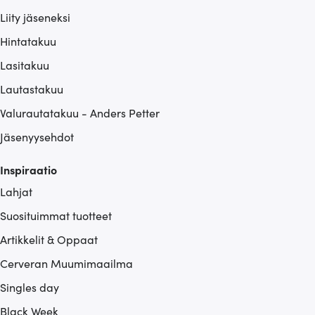
Liity jäseneksi
Hintatakuu
Lasitakuu
Lautastakuu
Valurautatakuu - Anders Petter
Jäsenyysehdot
Inspiraatio
Lahjat
Suosituimmat tuotteet
Artikkelit & Oppaat
Cerveran Muumimaailma
Singles day
Black Week