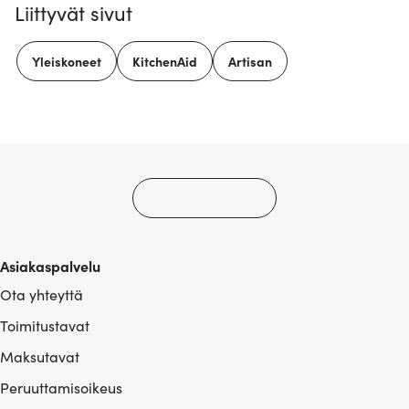
Liittyvät sivut
Yleiskoneet
KitchenAid
Artisan
Asiakaspalvelu
Ota yhteyttä
Toimitustavat
Maksutavat
Peruuttamisoikeus