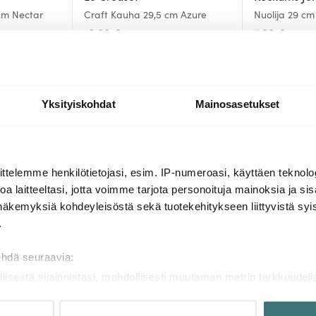
 cm Nectar
Craft Kauha 29,5 cm Azure
Nuolija 29 cm
16.00 €
7.00 €
Muutama jäljellä
Saatavilla
Yksityiskohdat
Mainosasetukset
Lisää samasta sarjasta
ttelemme henkilötietojasi, esim. IP-numeroasi, käyttäen teknolog
a laitteeltasi, jotta voimme tarjota personoituja mainoksia ja sis
näkemyksiä kohdeyleisöstä sekä tuotekehitykseen liittyvistä syist
.
ehdä seuraavia:
llisestä sijainnistasi, mahdollisesti muutaman metrin tarkkuudell
naamalla sen ominaispiirteitä aktiivisesti (sormenjäljen muodost
tietojasi käsitellään ja miten voit määrittää asetuksesi
tiedot-osi