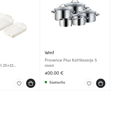
Wmf
Le Cre
Le Cre
Provence Plus Kattilasarja 5
i 25+32
osaa
Signatu
Le Creu
etti 25+32 cm
cm Mer
cm Mer
400.00 €
41.90 
21.00 
Saatavilla
Saatav
Saatav