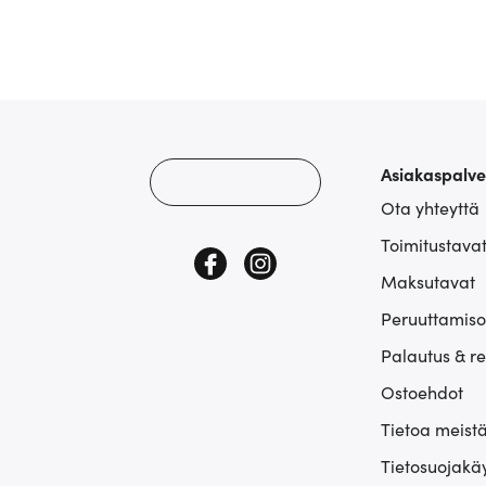
Asiakaspalve
Ota yhteyttä
Toimitustava
Maksutavat
Peruuttamiso
Palautus & r
Ostoehdot
Tietoa meist
Tietosuojakä