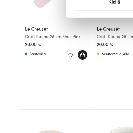
Kiellä
suostumustasi tai peruuttaa 
Käytämme evästeitä tarjoama
ja kävijämäärämme analysoim
Le Creuset
Le Creuset
kumppaneillemme tietoja siitä
Craft Kauha 28 cm Shell Pink
Craft Kauha 28 cm 
olet antanut heille tai joita o
20.00 €
20.00 €
Saatavilla
Muutama jäljellä