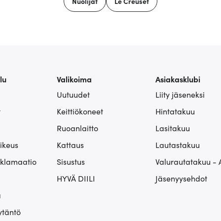
Nuolijat
Le Creuset
lu
Valikoima
Asiakasklubi
Uutuudet
Liity jäseneksi
t
Keittiökoneet
Hintatakuu
Ruoanlaitto
Lasitakuu
ikeus
Kattaus
Lautastakuu
eklamaatio
Sisustus
Valurautatakuu - 
HYVÄ DIILI
Jäsenyysehdot
ä
ytäntö