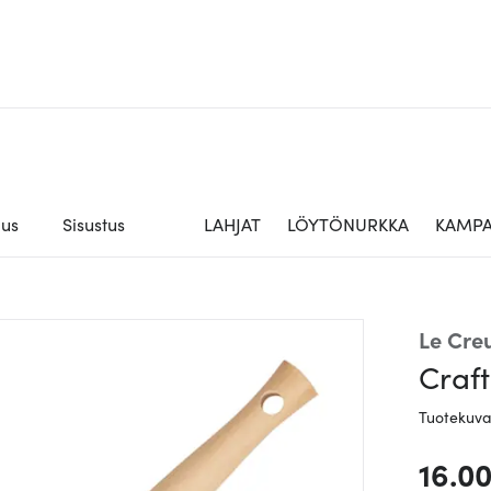
aus
Sisustus
LAHJAT
LÖYTÖNURKKA
KAMPA
Le Cre
Craf
Tuotekuv
16.0