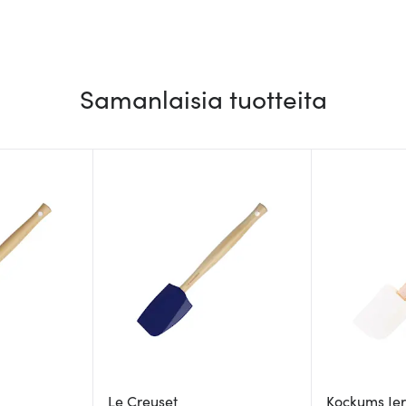
Samanlaisia tuotteita
Le Creuset
Kockums Je