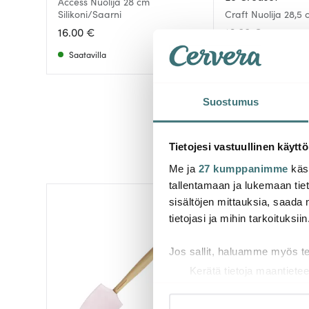
Access Nuolija 28 cm
Silikoni/Saarni
Craft Nuolija 28,5
16.00 €
16.00 €
Saatavilla
Saatavilla
Suostumus
Tietojesi vastuullinen käyttö
Me ja
27 kumppanimme
käsi
tallentamaan ja lukemaan tieto
sisältöjen mittauksia, saada 
tietojasi ja mihin tarkoituksiin
Jos sallit, haluamme myös t
Kerätä tietoja maantietee
Tunnistaa laitteesi skan
Lue lisää siitä, miten henkilö