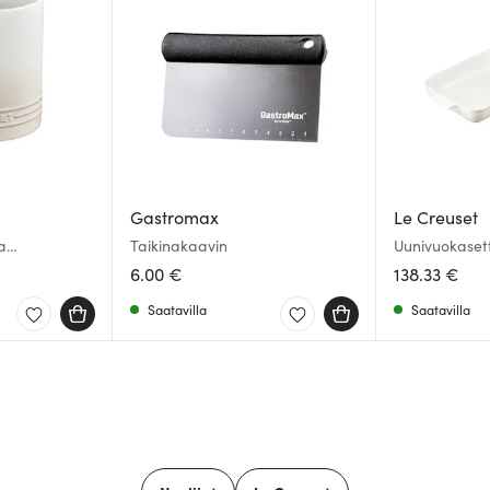
Gastromax
Le Creuset
a
Taikinakaavin
Uunivuokasett
1,1 L meringue
cmUunivuokas
6.00 €
138.33 €
Meringue
Saatavilla
Saatavilla