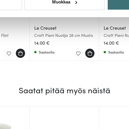
Muokkaa
sen milloin vain evästeilmoituksessa.
mme sisällön ja mainosten räätälöimiseen, sosiaalisen median
iseen. Lisäksi jaamme sosiaalisen median, mainosalan ja analy
Le Creuset
Le Creuset
, miten käytät sivustoamme. Kumppanimme voivat yhdistää näitä t
Flint
Craft Pieni Nuolija 28 cm Musta
Craft Pieni N
Volcanic
n kerätty, kun olet käyttänyt heidän palvelujaan.
14.00 €
14.00 €
Saatavilla
Saatavilla
Saatat pitää myös näistä