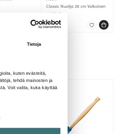
Access 
Classic Nuolija 26 cm Valkoinen
Nuolija
Silikoni
12.00 €
7.00 €
16.00 
Saatavilla
Muutam
Saatav
Tietoja
ioita, kuten evästeitä,
ältöjä, tehdä mainosten ja
ä. Voit valita, kuka käyttää
a
aminen)
ossa
. Voit muuttaa