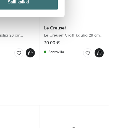
Salli kaikki
 ominaisuuksien tukemiseen
tiikka-alan
Le Creuset
Le Cre
Le Cre
ietoja muihin tietoihin, joita
uolija 28 cm
Le Creuset Craft Kauha 29 cm
Le Creu
Craft K
Deep Teal
Volcanic
20.00 €
20.00 
20.00 
Saatavilla
Saatav
Saatav