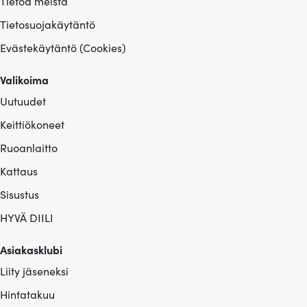
Tietoa meistä
Tietosuojakäytäntö
Evästekäytäntö (Cookies)
Valikoima
Uutuudet
Keittiökoneet
Ruoanlaitto
Kattaus
Sisustus
HYVÄ DIILI
Asiakasklubi
Liity jäseneksi
Hintatakuu