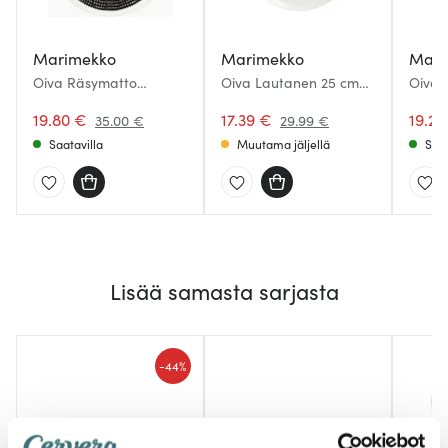
Marimekko
Marimekko
Mari
Oiva Räsymatto
Oiva Lautanen 25 cm
Oiva 
Lautanen 25 cm
Valkoinen
Lauta
19.80 €
17.39 €
Musta
19.20
35.00 €
29.99 €
Saatavilla
Muutama jäljellä
Saat
Lisää samasta sarjasta
-
44%