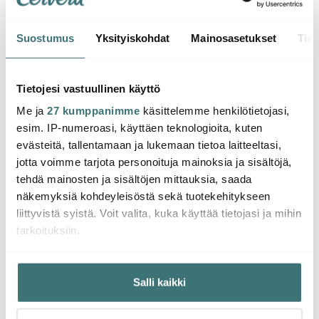
Suostumus
Yksityiskohdat
Mainosasetukset
Tiet
Marimekko
Marimekko
Mari
Piccolo Kulho 50 cl
Piccolo Kulho 50 cl
Piccol
Tietojesi vastuullinen käyttö
Valkoinen/Vihreä
Musta/Valkoinen
Valko
Me ja
27 kumppanimme
käsittelemme henkilötietojasi,
17.39 €
31.00 €
26.0
31.00 €
esim. IP-numeroasi, käyttäen teknologioita, kuten
Saatavilla
Saatavilla
Saat
evästeitä, tallentamaan ja lukemaan tietoa laitteeltasi,
jotta voimme tarjota personoituja mainoksia ja sisältöjä,
tehdä mainosten ja sisältöjen mittauksia, saada
näkemyksiä kohdeyleisöstä sekä tuotekehitykseen
liittyvistä syistä. Voit valita, kuka käyttää tietojasi ja mihin
tarkoituksiin.
Saatat pitää myös näistä
Jos sallit, haluamme myös tehdä seuraavia:
Salli kaikki
Kerätä tietoja maantieteellisestä sijainnistasi,
Löytönurkka
-
40%
mahdollisesti muutaman metrin tarkkuudella
Tunnistaa laitteesi skannaamalla sen ominaispiirteitä