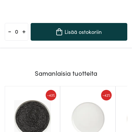
-
+
Lisää ostokoriin
Samanlaisia tuotteita
-
-
43%
42%