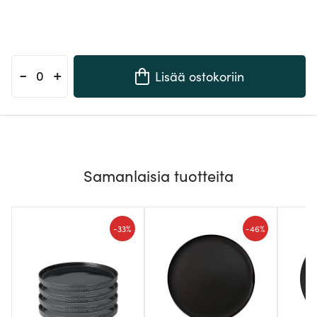
-
+
Lisää ostokoriin
Samanlaisia tuotteita
-
-
33%
46%