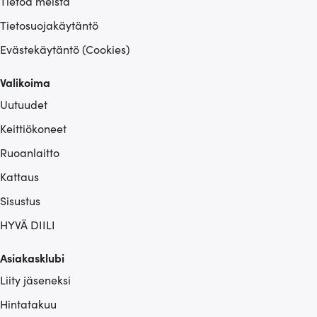
Tietoa meistä
Tietosuojakäytäntö
Evästekäytäntö (Cookies)
Valikoima
Uutuudet
Keittiökoneet
Ruoanlaitto
Kattaus
Sisustus
HYVÄ DIILI
Asiakasklubi
Liity jäseneksi
Hintatakuu