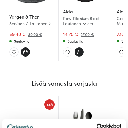
Aida
Aida
Vargen & Thor
Raw Titanium Black
Groov
Servisen C Lautanen 25
Lautanen 28 cm
Must
cm 4 kpl Antrasiitti
59.40 €
14.70 €
7.10 
89.00 €
27.00 €
Saatavilla
Saatavilla
Saat
Lisää samasta sarjasta
-
60%