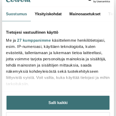
Suostumus
Yksityiskohdat
Mainosasetukset
Tiet
Aida
Aida
Aida
RAW Kulhosetti 3 osaa
Raw Aterimet 16 osaa
Raw A
Titanium Black
Mattamusta
Kulta
Tietojesi vastuullinen käyttö
Me ja
27 kumppanimme
käsittelemme henkilötietojasi,
26.00 €
95.99 €
300.
65.00 €
esim. IP-numeroasi, käyttäen teknologioita, kuten
Saatavilla
Saatavilla
Saat
evästeitä, tallentamaan ja lukemaan tietoa laitteeltasi,
jotta voimme tarjota personoituja mainoksia ja sisältöjä,
tehdä mainosten ja sisältöjen mittauksia, saada
näkemyksiä kohdeyleisöstä sekä tuotekehitykseen
liittyvistä syistä. Voit valita, kuka käyttää tietojasi ja mihin
tarkoituksiin.
Saatat pitää myös näistä
Jos sallit, haluamme myös tehdä seuraavia:
Salli kaikki
Kerätä tietoja maantieteellisestä sijainnistasi,
-
46%
mahdollisesti muutaman metrin tarkkuudella
Tunnistaa laitteesi skannaamalla sen ominaispiirteitä