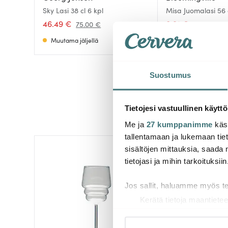
Sky Lasi 38 cl 6 kpl
Misa Juomalasi 56 
46.49 €
8.91 €
75.00 €
14.01 €
Muutama jäljellä
Muutama jäljellä
Suostumus
Tietojesi vastuullinen käyttö
Me ja
27 kumppanimme
käsi
tallentamaan ja lukemaan tieto
sisältöjen mittauksia, saada 
-
52%
tietojasi ja mihin tarkoituksiin
Jos sallit, haluamme myös t
Kerätä tietoja maantietee
Tunnistaa laitteesi skan
Lue lisää siitä, miten henkilö