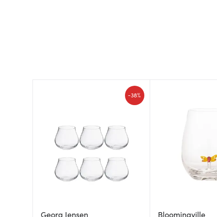
-
38%
Georg Jensen
Bloomingville