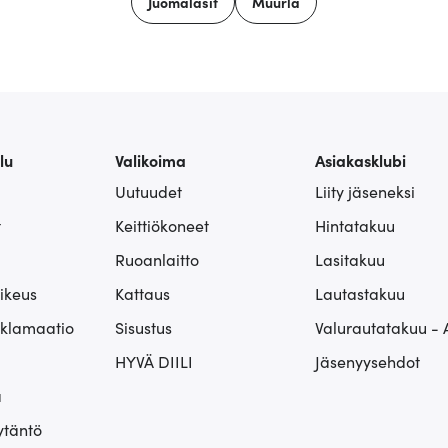
Juomalasit
Muurla
lu
Valikoima
Asiakasklubi
Uutuudet
Liity jäseneksi
t
Keittiökoneet
Hintatakuu
Ruoanlaitto
Lasitakuu
ikeus
Kattaus
Lautastakuu
eklamaatio
Sisustus
Valurautatakuu - 
HYVÄ DIILI
Jäsenyysehdot
ä
ytäntö