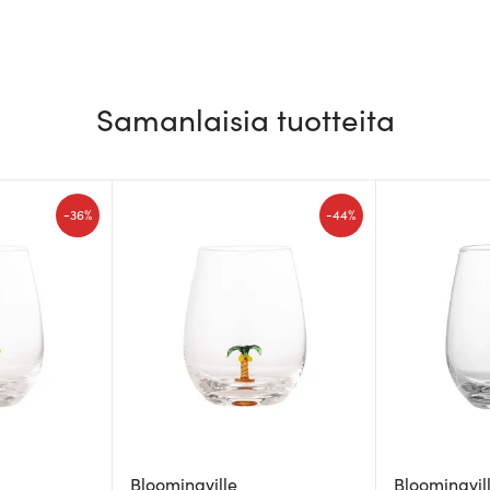
Samanlaisia tuotteita
-
-
36%
44%
Bloomingville
Bloomingvil