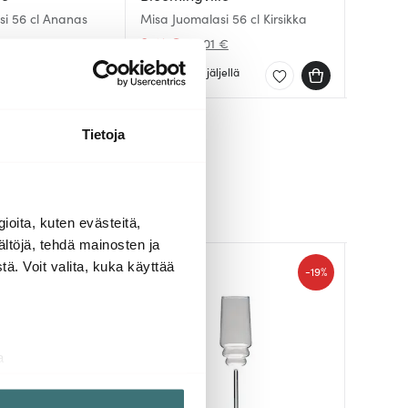
si 56 cl Ananas
Misa Juomalasi 56 cl Kirsikka
Essence 
Sky Lasi
8.41 €
43.00 
46.49 
 €
14.01 €
Muutama jäljellä
Saatav
Muutam
Tietoja
ioita, kuten evästeitä,
ältöjä, tehdä mainosten ja
ä. Voit valita, kuka käyttää
-
-
19%
19%
a
aminen)
ossa
. Voit muuttaa