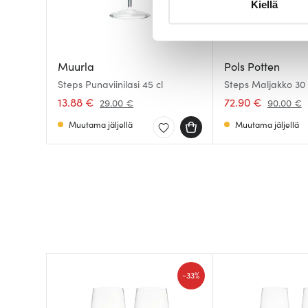
Kiellä
suostumustasi tai peruuttaa 
Käytämme evästeitä tarjoama
ja kävijämäärämme analysoim
Muurla
Pols Potten
kumppaneillemme tietoja siitä
Steps Punaviinilasi 45 cl
Steps Maljakko 30
Tummanvihreä
olet antanut heille tai joita o
13.88 €
72.90 €
29.00 €
90.00 €
Muutama jäljellä
Muutama jäljellä
-
33%