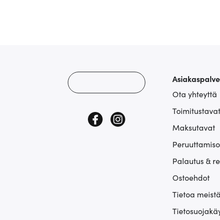
Asiakaspalve
Ota yhteyttä
Toimitustava
Maksutavat
Peruuttamiso
Palautus & r
Ostoehdot
Tietoa meist
Tietosuojakä