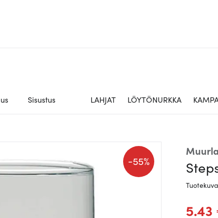
aus
Sisustus
LAHJAT
LÖYTÖNURKKA
KAMPA
Muurl
-
55%
Steps
Tuotekuv
5.43