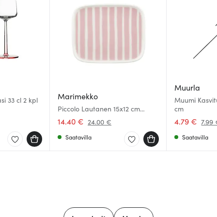
Muurla
Marimekko
si 33 cl 2 kpl
Muumi Kasvitu
Piccolo Lautanen 15x12 cm
cm
Valkoinen/Vaaleanpunainen
14.40 €
4.79 €
24.00 €
7.99
Saatavilla
Saatavilla