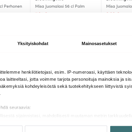
cl Perhonen
Misa Juomalasi 56 cl Palm
Misa Juomala
7.91 €
9.36 €
14.01 €
14.01
Saatavilla
Saatavilla
Yksityiskohdat
Mainosasetukset
Lisää samasta sarjasta
ttelemme henkilötietojasi, esim. IP-numeroasi, käyttäen teknolog
a laitteeltasi, jotta voimme tarjota personoituja mainoksia ja sis
näkemyksiä kohdeyleisöstä sekä tuotekehitykseen liittyvistä syist
-
-
19%
19%
.
ehdä seuraavia:
llisestä sijainnistasi, mahdollisesti muutaman metrin tarkkuudell
naamalla sen ominaispiirteitä aktiivisesti (sormenjäljen muodost
tietojasi käsitellään ja miten voit määrittää asetuksesi
tiedot-osi