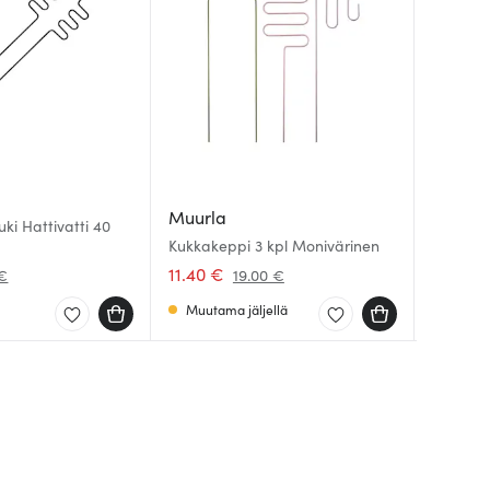
Muurl
Iittala
Muurla
ki Hattivatti 40
Muumi S
Essence 
Kukkakeppi 3 kpl Monivärinen
cm
kpl Ruu
11.40 €
21.61 €
30.01 
 €
19.00 €
Muutama jäljellä
Saatav
Saatav