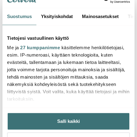
Suostumus
Yksityiskohdat
Mainosasetukset
Tiet
Rörstrand
Rörstrand
Rörs
Mon Amie Kakkuvati 30
Mon Amie Tarjotin 35
Mon 
Tietojesi vastuullinen käyttö
cm
cm
Tarjo
Me ja
27 kumppanimme
käsittelemme henkilötietojasi,
110.00 €
62.00 €
cm
79.0
esim. IP-numeroasi, käyttäen teknologioita, kuten
Saatavilla
Saatavilla
Saat
evästeitä, tallentamaan ja lukemaan tietoa laitteeltasi,
jotta voimme tarjota personoituja mainoksia ja sisältöjä,
tehdä mainosten ja sisältöjen mittauksia, saada
näkemyksiä kohdeyleisöstä sekä tuotekehitykseen
liittyvistä syistä. Voit valita, kuka käyttää tietojasi ja mihin
tarkoituksiin.
Saatat pitää myös näistä
Jos sallit, haluamme myös tehdä seuraavia:
Salli kaikki
Kerätä tietoja maantieteellisestä sijainnistasi,
-
42%
mahdollisesti muutaman metrin tarkkuudella
Tunnistaa laitteesi skannaamalla sen ominaispiirteitä