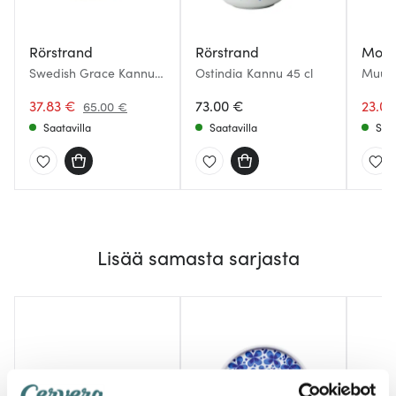
Rörstrand
Rörstrand
Moom
Swedish Grace Kannu
Ostindia Kannu 45 cl
Muum
48 cl Lumi
Hämär
37.83 €
73.00 €
23.0
65.00 €
Saatavilla
Saatavilla
Saat
Lisää samasta sarjasta