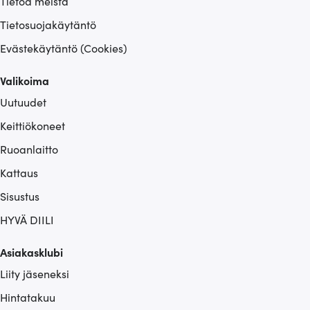
Tietoa meistä
Tietosuojakäytäntö
Evästekäytäntö (Cookies)
Valikoima
Uutuudet
Keittiökoneet
Ruoanlaitto
Kattaus
Sisustus
HYVÄ DIILI
Asiakasklubi
Liity jäseneksi
Hintatakuu