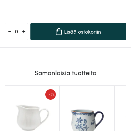
-
+
Lisää ostokoriin
Samanlaisia tuotteita
-
42%