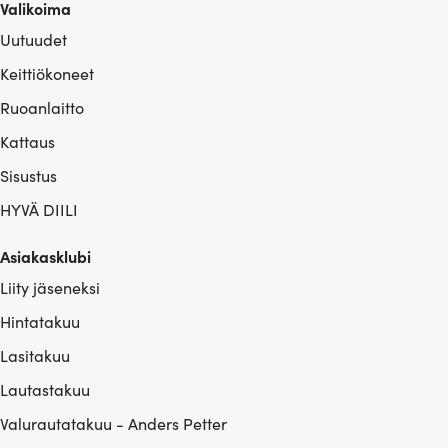
Valikoima
Uutuudet
Keittiökoneet
Ruoanlaitto
Kattaus
Sisustus
HYVÄ DIILI
Asiakasklubi
Liity jäseneksi
Hintatakuu
Lasitakuu
Lautastakuu
Valurautatakuu - Anders Petter