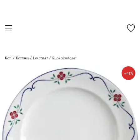
Koti
/
Kattaus
/
Lautaset
/
Ruokalautaset
-
41%