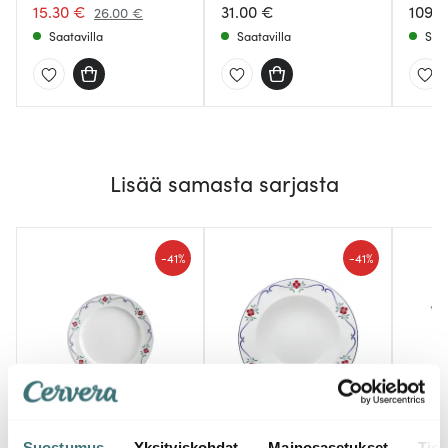
15.30 €
31.00 €
109.
26.00 €
Saatavilla
Saatavilla
Saat
Lisää samasta sarjasta
-
-
41%
41%
Rörstrand
Rörstrand
Rörs
Suostumus
Yksityiskohdat
Mainosasetukset
Tiet