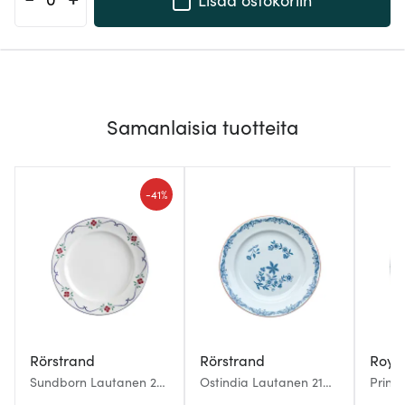
Samanlaisia tuotteita
-
41%
Rörstrand
Rörstrand
Roya
Sundborn Lautanen 24
Ostindia Lautanen 21
Princ
cm
cm
cm