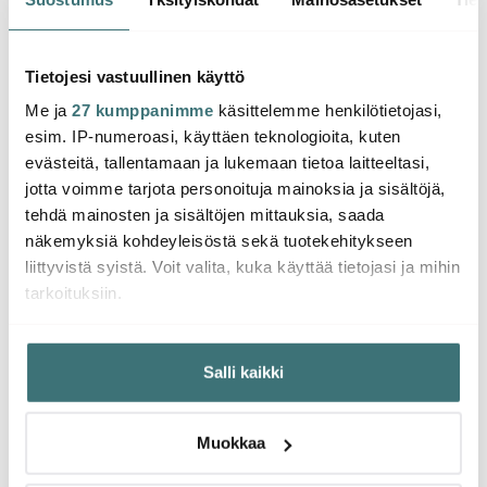
Sundborn Lautanen 18
Sundborn Syvä
Sundb
cm
lautanen 24 cm
14.14 €
16.47 €
14.14
24.00 €
28.00 €
Tietojesi vastuullinen käyttö
Saatavilla
Saatavilla
Saat
Me ja
27 kumppanimme
käsittelemme henkilötietojasi,
esim. IP-numeroasi, käyttäen teknologioita, kuten
evästeitä, tallentamaan ja lukemaan tietoa laitteeltasi,
jotta voimme tarjota personoituja mainoksia ja sisältöjä,
tehdä mainosten ja sisältöjen mittauksia, saada
Saatat pitää myös näistä
näkemyksiä kohdeyleisöstä sekä tuotekehitykseen
liittyvistä syistä. Voit valita, kuka käyttää tietojasi ja mihin
tarkoituksiin.
Jos sallit, haluamme myös tehdä seuraavia:
Salli kaikki
Kerätä tietoja maantieteellisestä sijainnistasi,
mahdollisesti muutaman metrin tarkkuudella
Tunnistaa laitteesi skannaamalla sen ominaispiirteitä
Muokkaa
aktiivisesti (sormenjäljen muodostaminen)
Lue lisää siitä, miten henkilötietojasi käsitellään ja miten