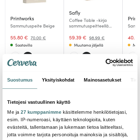
Safly
Printworks
Print
Coffee Table -kirja
Sammutuspeite Beige
sammutuspeitteellä
Sammu
16x28 cm Beige
55.80 €
59.39 €
40.9
70.00 €
98.99 €
Saatavilla
Muutama jäljellä
Muu
Suostumus
Yksityiskohdat
Mainosasetukset
Tiet
Saatat pitää myös näistä
Tietojesi vastuullinen käyttö
Me ja
27 kumppanimme
käsittelemme henkilötietojasi,
esim. IP-numeroasi, käyttäen teknologioita, kuten
evästeitä, tallentamaan ja lukemaan tietoa laitteeltasi,
jotta voimme tarjota personoituja mainoksia ja sisältöjä,