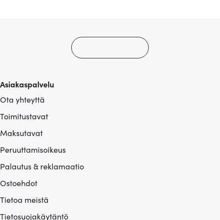
alan kumppaneillemme tietoja siitä, miten käytät
sivustoamme. Kumppanimme voivat yhdistää näitä
tietoja muihin tietoihin, joita olet antanut heille tai joita on
kerätty, kun olet käyttänyt heidän palvelujaan.
Asiakaspalvelu
Ota yhteyttä
Toimitustavat
Maksutavat
Peruuttamisoikeus
Palautus & reklamaatio
Ostoehdot
Tietoa meistä
Tietosuojakäytäntö