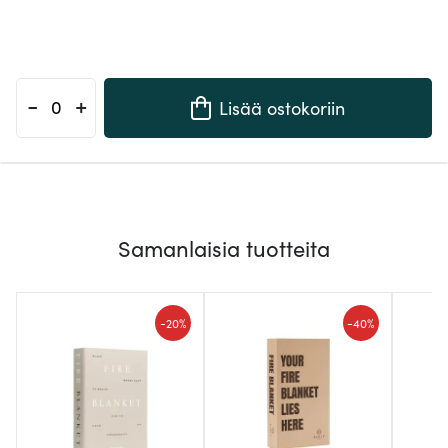
-
+
Lisää ostokoriin
Samanlaisia tuotteita
-
-
20%
40%