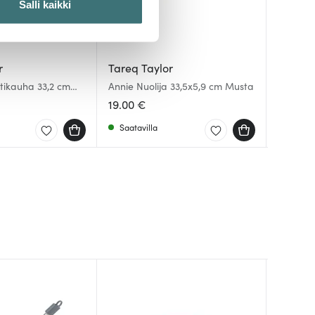
Salli kaikki
 ominaisuuksien tukemiseen
tiikka-alan
r
Tareq Taylor
Tareq 
Tareq 
ietoja muihin tietoihin, joita
tikauha 33,2 cm
Annie Nuolija 33,5x5,9 cm Musta
Annie Pa
Annie K
Musta
19.00 €
19.00 
19.00 
Saatavilla
Saatav
Muutam