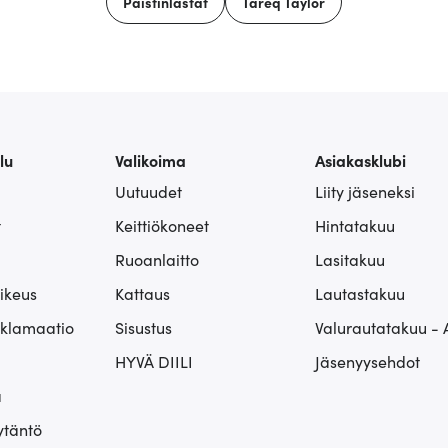
Paistinlastat
Tareq Taylor
lu
Valikoima
Asiakasklubi
Uutuudet
Liity jäseneksi
t
Keittiökoneet
Hintatakuu
Ruoanlaitto
Lasitakuu
ikeus
Kattaus
Lautastakuu
eklamaatio
Sisustus
Valurautatakuu - 
HYVÄ DIILI
Jäsenyysehdot
ä
ytäntö