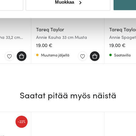
Muokkaa
sen milloin vain evästeilmoituksessa.
mme sisällön ja mainosten räätälöimiseen, sosiaalisen median
iseen. Lisäksi jaamme sosiaalisen median, mainosalan ja analy
Tareq Taylor
Tareq Taylo
, miten käytät sivustoamme. Kumppanimme voivat yhdistää näitä t
ha 33,2 cm
Annie Kauha 33 cm Musta
Annie Spaget
Musta
n kerätty, kun olet käyttänyt heidän palvelujaan.
19.00 €
19.00 €
Muutama jäljellä
Saatavilla
Saatat pitää myös näistä
-
22%