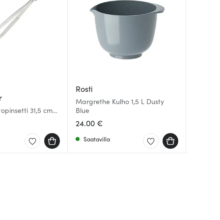
Rosti
Fiskars
r
Nacht
Margrethe Kulho 1,5 L Dusty
Function
topinsetti 31,5 cm
Blue
Noblesse
silikoni
24.00 €
24.10 €
9.01 €
Saatavilla
Saatav
Saatav