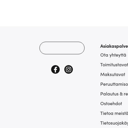
Asiakaspalve
Ota yhteyttä
Toimitustava
Maksutavat
Peruuttamiso
Palautus & r
Ostoehdot
Tietoa meist
Tietosuojakä