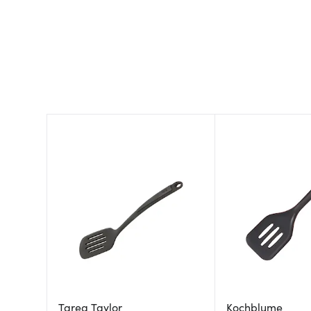
Tareq Taylor
Kochblume