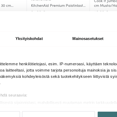
Cook It Jumbo
i 30 cm
KitchenAid Premium Paistinlasta
cm Musta/H
rei'itetty 35 cm Ruostumaton
34.90 €
28.00 €
teräs
Muutama jäljellä
Saatavilla
Yksityiskohdat
Mainosasetukset
Lisää samasta sarjasta
ttelemme henkilötietojasi, esim. IP-numeroasi, käyttäen teknolog
a laitteeltasi, jotta voimme tarjota personoituja mainoksia ja sis
näkemyksiä kohdeyleisöstä sekä tuotekehitykseen liittyvistä syist
.
ehdä seuraavia:
llisestä sijainnistasi, mahdollisesti muutaman metrin tarkkuudell
naamalla sen ominaispiirteitä aktiivisesti (sormenjäljen muodost
tietojasi käsitellään ja miten voit määrittää asetuksesi
tiedot-osi