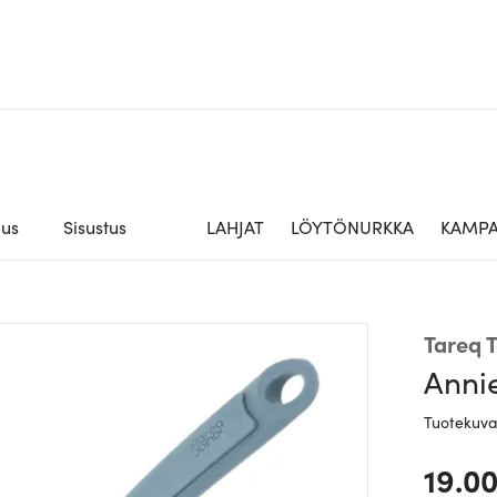
aus
Sisustus
LAHJAT
LÖYTÖNURKKA
KAMPA
Tareq T
Annie
Tuotekuv
19.0