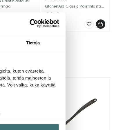
 Paistinlasta 35
armaa
KitchenAid Classic Paistinlasta
Paistin
Annie Pa
rei'itetty 34 cm Charcoal Grey
Musta
10.91 €
15.00 
19.00 
Saatavilla
Saatav
Saatav
Tietoja
ioita, kuten evästeitä,
ältöjä, tehdä mainosten ja
ä. Voit valita, kuka käyttää
a
aminen)
ossa
. Voit muuttaa