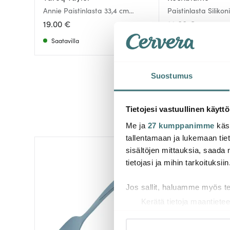
Annie Paistinlasta 33,4 cm
Paistinlasta Silikon
Musta
Harmaa
19.00 €
22.00 €
Saatavilla
Saatavilla
Suostumus
Tietojesi vastuullinen käyttö
Me ja
27 kumppanimme
käsi
tallentamaan ja lukemaan tieto
sisältöjen mittauksia, saada 
tietojasi ja mihin tarkoituksiin
Jos sallit, haluamme myös t
Kerätä tietoja maantietee
Tunnistaa laitteesi skan
Lue lisää siitä, miten henkilö