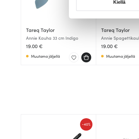
Kiellä
suostumustasi tai peruuttaa 
Käytämme evästeitä tarjoama
ja kävijämäärämme analysoim
Tareq Taylor
Tareq Taylor
kumppaneillemme tietoja siitä
Annie Kauha 33 cm Indigo
Annie Spagettikau
Indigo
olet antanut heille tai joita o
19.00 €
19.00 €
Muutama jäljellä
Muutama jäljellä
-
40%