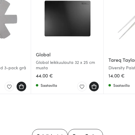
Global
Tareq Taylo
Global leikkuulauta 32 x 25 cm
ydd 3-pack grå
musta
Diversity Pais
Teräs
44.00 €
14.00 €
Saatavilla
Saatavilla