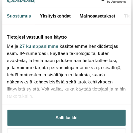
Suostumus
Yksityiskohdat
Mainosasetukset
Tiet
Tefal
Tefal
Tefal
Ingenio Eco Resist
Ingenio Eco Resist
Ingeni
Wokkipannu 28 cm
Paistinpannu 28 cm
Keitto
Tietojesi vastuullinen käyttö
osaa
90.00 €
35.91 €
214.0
79.99 €
Me ja
27 kumppanimme
käsittelemme henkilötietojasi,
Loppuunmyyty
Loppuunmyyty
Lop
esim. IP-numeroasi, käyttäen teknologioita, kuten
verkkosivulla
verkkosivulla
verk
evästeitä, tallentamaan ja lukemaan tietoa laitteeltasi,
jotta voimme tarjota personoituja mainoksia ja sisältöjä,
tehdä mainosten ja sisältöjen mittauksia, saada
näkemyksiä kohdeyleisöstä sekä tuotekehitykseen
liittyvistä syistä. Voit valita, kuka käyttää tietojasi ja mihin
tarkoituksiin.
Saatat pitää myös näistä
Jos sallit, haluamme myös tehdä seuraavia:
Salli kaikki
Kerätä tietoja maantieteellisestä sijainnistasi,
-
-
33%
29%
mahdollisesti muutaman metrin tarkkuudella
Tunnistaa laitteesi skannaamalla sen ominaispiirteitä