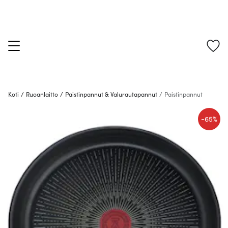
Koti
/
Ruoanlaitto
/
Paistinpannut & Valurautapannut
/
Paistinpannut
-
65%