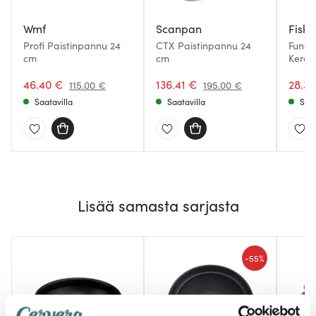
Wmf
Scanpan
Fiska
Profi Paistinpannu 24
CTX Paistinpannu 24
Funct
cm
cm
Keraa
Paist
46.40 €
136.41 €
28.31
115.00 €
195.00 €
Saatavilla
Saatavilla
Saat
Lisää samasta sarjasta
-
55%