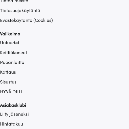
Tietoa meistä
Tietosuojakäytäntö
Evästekäytäntö (Cookies)
Valikoima
Uutuudet
Keittiökoneet
Ruoanlaitto
Kattaus
Sisustus
HYVÄ DIILI
Asiakasklubi
Liity jäseneksi
Hintatakuu