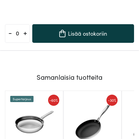
-
+
Lisää ostokoriin
Samanlaisia tuotteita
Supertarjous
-
-
60%
30%