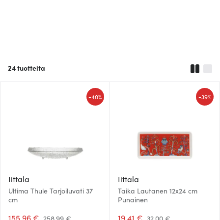
24
tuotteita
-
-
40%
39%
Iittala
Iittala
Ultima Thule Tarjoiluvati 37
Taika Lautanen 12x24 cm
cm
Punainen
155.96 €
19.41 €
258.99 €
32.00 €