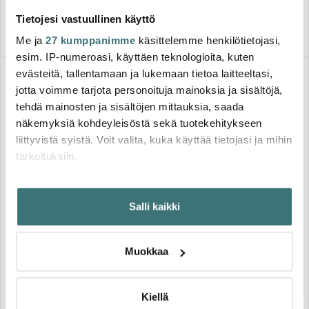
Saatavilla
Muutama jäljellä
Tietojesi vastuullinen käyttö
Me ja
27 kumppanimme
käsittelemme henkilötietojasi,
esim. IP-numeroasi, käyttäen teknologioita, kuten
evästeitä, tallentamaan ja lukemaan tietoa laitteeltasi,
-
-
22%
25%
jotta voimme tarjota personoituja mainoksia ja sisältöjä,
tehdä mainosten ja sisältöjen mittauksia, saada
näkemyksiä kohdeyleisöstä sekä tuotekehitykseen
liittyvistä syistä. Voit valita, kuka käyttää tietojasi ja mihin
tarkoituksiin.
Jos sallit, haluamme myös tehdä seuraavia:
Iittala
Iittala
Salli kaikki
Kerätä tietoja maantieteellisestä sijainnistasi,
Solare Korkea Tarjoiluastia
Solare Matala Tarjoiluastia
24x14 cm Valkoinen
30x9,5cm Valkoinen
mahdollisesti muutaman metrin tarkkuudella
Tunnistaa laitteesi skannaamalla sen ominaispiirteitä
100.89 €
112.50 €
130.01 €
150.00 €
Muokkaa
aktiivisesti (sormenjäljen muodostaminen)
Saatavilla
Muutama jäljellä
Lue lisää siitä, miten henkilötietojasi käsitellään ja miten
voit määrittää asetuksesi
tiedot-osiossa
. Voit muuttaa
Kiellä