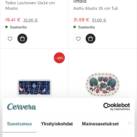
Iittala
Taika Lautanen 12x24 cm
Musta
Aalto Alusta 25 cm Tuli
19.41 €
31.59 €
32.00 €
51.00 €
Saatavilla
Saatavilla
-
39%
Iittala
Iittala
Taika Lautanen 12x24 cm
Taika Sato Tarjoilulautanen
Sininen
41 cm
Suostumus
Yksityiskohdat
Mainosasetukset
Tiet
19.41 €
140.00 €
32.00 €