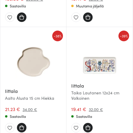
Saatavilla
Muutama jäljellä
-
-
38%
39%
Iittala
Iittala
Taika Lautanen 12x24 cm
Aalto Alusta 15 cm Hiekka
Valkoinen
21.23 €
19.41 €
34.00 €
32.00 €
Saatavilla
Saatavilla