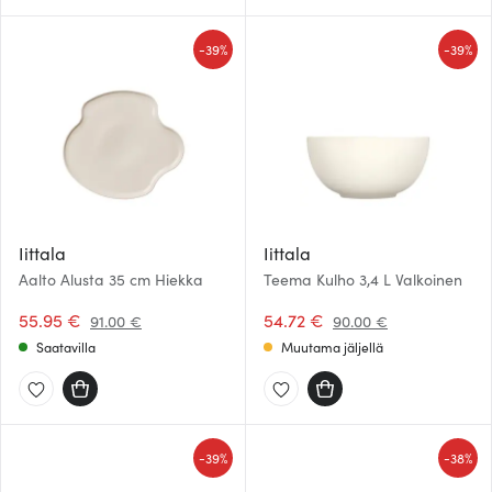
-
-
39%
39%
Iittala
Iittala
Aalto Alusta 35 cm Hiekka
Teema Kulho 3,4 L Valkoinen
55.95 €
54.72 €
91.00 €
90.00 €
Saatavilla
Muutama jäljellä
-
-
39%
38%