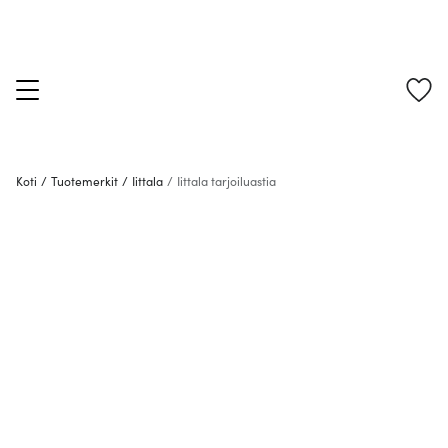
Koti
/
Tuotemerkit
/
Iittala
/
Iittala tarjoiluastia