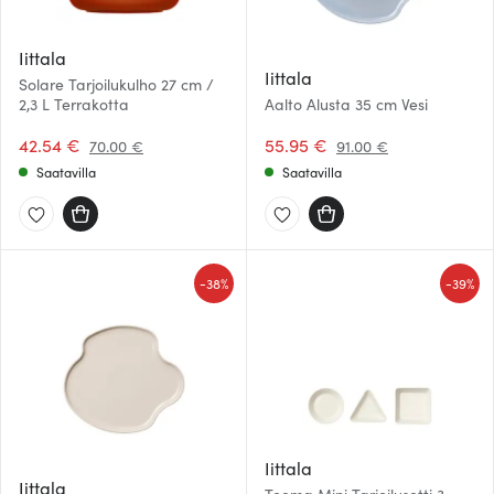
Iittala
Iittala
Solare Tarjoilukulho 27 cm /
2,3 L Terrakotta
Aalto Alusta 35 cm Vesi
42.54 €
55.95 €
70.00 €
91.00 €
Saatavilla
Saatavilla
-
-
38%
39%
Iittala
Iittala