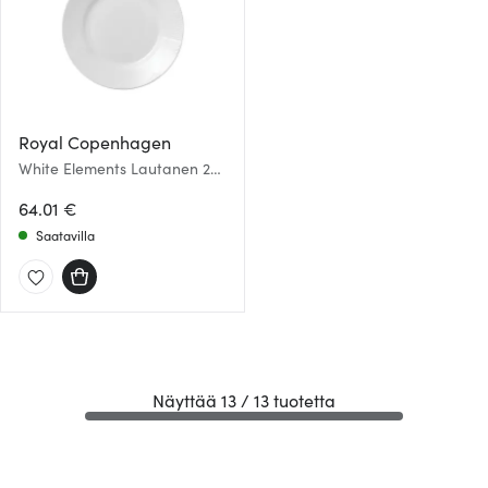
alan kumppaneillemme tietoja siitä, miten käytät
sivustoamme. Kumppanimme voivat yhdistää näitä
tietoja muihin tietoihin, joita olet antanut heille tai joita on
kerätty, kun olet käyttänyt heidän palvelujaan.
Royal Copenhagen
White Elements Lautanen 28
cm
64.01 €
Saatavilla
Näyttää 13 / 13 tuotetta