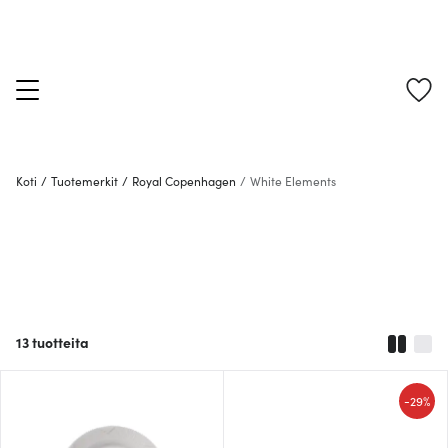
Koti
/
Tuotemerkit
/
Royal Copenhagen
/
White Elements
13
tuotteita
-
29%