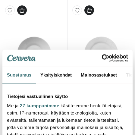
Suostumus
Yksityiskohdat
Mainosasetukset
Tiet
Royal Copenhagen
Royal Copenhagen
White Elements Syvä
White Elements Lautanen 25
Tietojesi vastuullinen käyttö
lautanen 25 cm
cm
69.00 €
54.00 €
Me ja
27 kumppanimme
käsittelemme henkilötietojasi,
Saatavilla
Saatavilla
esim. IP-numeroasi, käyttäen teknologioita, kuten
evästeitä, tallentamaan ja lukemaan tietoa laitteeltasi,
jotta voimme tarjota personoituja mainoksia ja sisältöjä,
tehdä mainosten ja sisältöjen mittauksia, saada