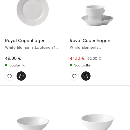
Royal Copenhagen
Royal Copenhagen
White Elements Lautanen 19
White Elements
cm
Espressokuppi ja lautanen 9
49.00 €
cl
44.10 €
62.00 €
Saatavilla
Saatavilla