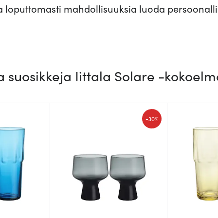
oaa loputtomasti mahdollisuuksia luoda persoonall
a suosikkeja Iittala Solare -kokoelm
-
30%