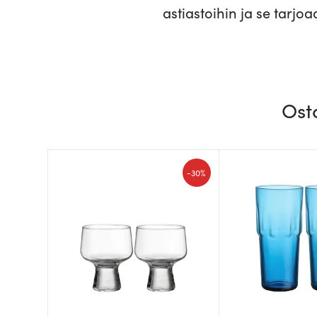
astiastoihin ja se tarj
Ost
-
30%