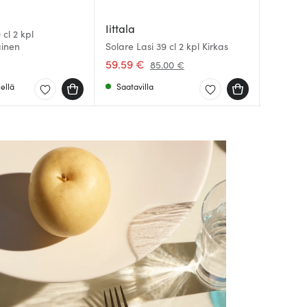
Iittala
Iittala
Iittala
 cl 2 kpl
Solare J
ainen
Solare Lasi 39 cl 2 kpl Kirkas
Solare L
kpl Kirk
59.59 €
52.89 
59.59 
85.00 €
ellä
Saatavilla
Saatav
Saatav