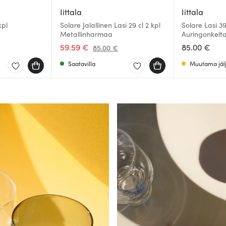
Iittala
Iittala
kpl
Solare Jalallinen Lasi 29 cl 2 kpl
Solare Lasi 39
Metallinharmaa
Auringonkelt
59.59 €
85.00 €
85.00 €
Saatavilla
Muutama jälj