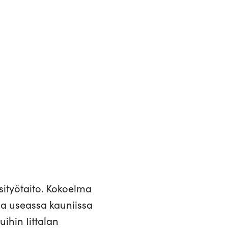
sityötaito. Kokoelma
eja useassa kauniissa
ihin Iittalan