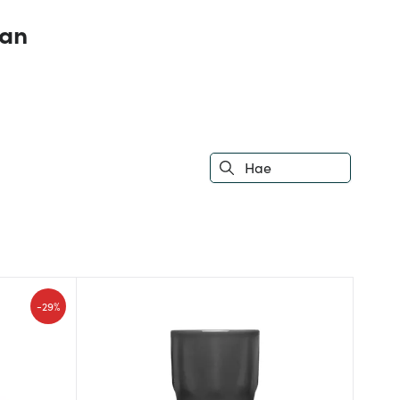
aan
-
29%