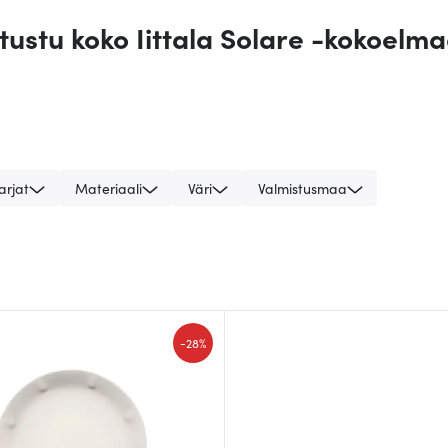
tustu koko Iittala Solare -kokoelm
arjat
Materiaali
Väri
Valmistusmaa
-
28%