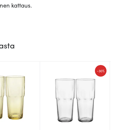
inen kattaus.
asta
-
30%