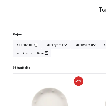
Tu
Rajaa
Saatavilla
Tuoteryhmä
Tuotemerkki
S
Kaikki suodattimet
36
tuotteita
-
27%