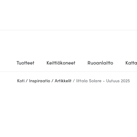
Tuotteet
Keittiökoneet
Ruoanlaitto
Katt
Koti
/
Inspiraatio
/
Artikkelit
/
Iittala Solare - Uutuus 2025