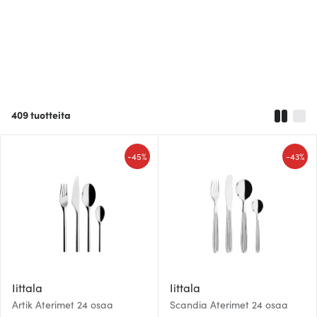
409
tuotteita
-
-
45%
43%
Iittala
Iittala
Artik Aterimet 24 osaa
Scandia Aterimet 24 osaa