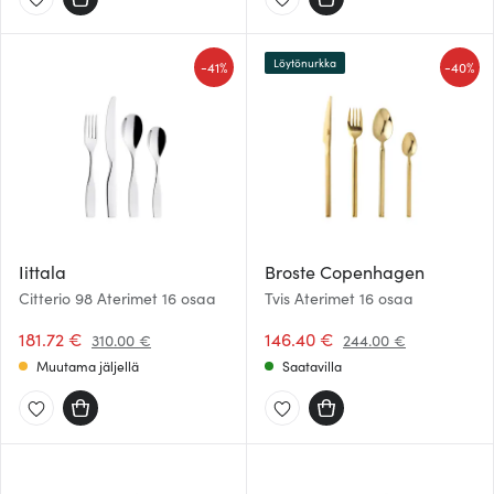
Löytönurkka
-
-
41%
40%
Iittala
Broste Copenhagen
Citterio 98 Aterimet 16 osaa
Tvis Aterimet 16 osaa
181.72 €
146.40 €
310.00 €
244.00 €
Muutama jäljellä
Saatavilla