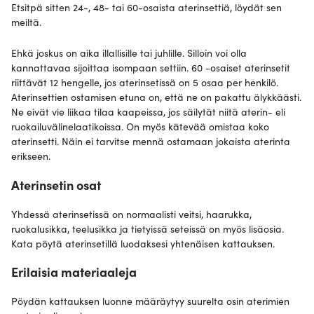
Etsitpä sitten 24-, 48- tai 60-osaista aterinsettiä, löydät sen
meiltä.
Ehkä joskus on aika illallisille tai juhlille. Silloin voi olla
kannattavaa sijoittaa isompaan settiin. 60 -osaiset aterinsetit
riittävät 12 hengelle, jos aterinsetissä on 5 osaa per henkilö.
Aterinsettien ostamisen etuna on, että ne on pakattu älykkäästi.
Ne eivät vie liikaa tilaa kaapeissa, jos säilytät niitä aterin- eli
ruokailuvälinelaatikoissa. On myös kätevää omistaa koko
aterinsetti. Näin ei tarvitse mennä ostamaan jokaista aterinta
erikseen.
Aterinsetin osat
Yhdessä aterinsetissä on normaalisti veitsi, haarukka,
ruokalusikka, teelusikka ja tietyissä seteissä on myös lisäosia.
Kata pöytä aterinsetillä luodaksesi yhtenäisen kattauksen.
Erilaisia materiaaleja
Pöydän kattauksen luonne määräytyy suurelta osin aterimien