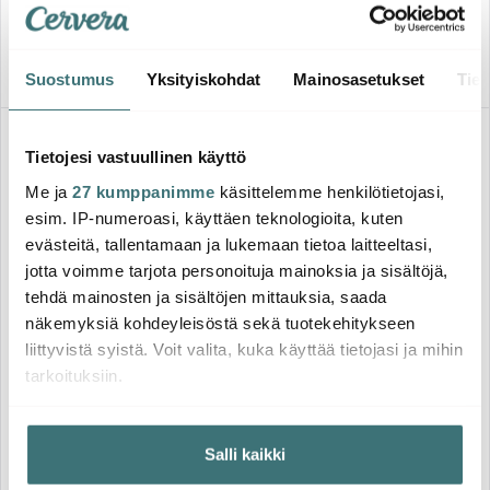
150.00 €
435.00 €
Saatavilla
Muutama jäljellä
Suostumus
Yksityiskohdat
Mainosasetukset
Tiet
Tietojesi vastuullinen käyttö
Me ja
27 kumppanimme
käsittelemme henkilötietojasi,
esim. IP-numeroasi, käyttäen teknologioita, kuten
evästeitä, tallentamaan ja lukemaan tietoa laitteeltasi,
jotta voimme tarjota personoituja mainoksia ja sisältöjä,
tehdä mainosten ja sisältöjen mittauksia, saada
Amefa
näkemyksiä kohdeyleisöstä sekä tuotekehitykseen
Dorre
Felicity Aterimet 24 osaa
liittyvistä syistä. Voit valita, kuka käyttää tietojasi ja mihin
Ruostumaton teräs
Victoria Aterimet 60 osaa
tarkoituksiin.
110.00 €
150.00 €
Jos sallit, haluamme myös tehdä seuraavia:
Saatavilla
Saatavilla
Salli kaikki
Kerätä tietoja maantieteellisestä sijainnistasi,
mahdollisesti muutaman metrin tarkkuudella