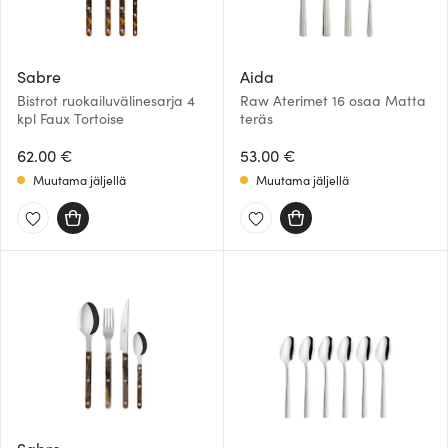
Sabre
Aida
Bistrot ruokailuvälinesarja 4
Raw Aterimet 16 osaa Matta
kpl Faux Tortoise
teräs
62.00 €
53.00 €
Muutama jäljellä
Muutama jäljellä