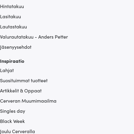
Hintatakuu
Lasitakuu
Lautastakuu
Valurautatakuu - Anders Petter
Jäsenyysehdot
Inspiraatio
Lahjat
Suosituimmat tuotteet
Artikkelit & Oppaat
Cerveran Muumimaailma
Singles day
Black Week
Joulu Cerveralla