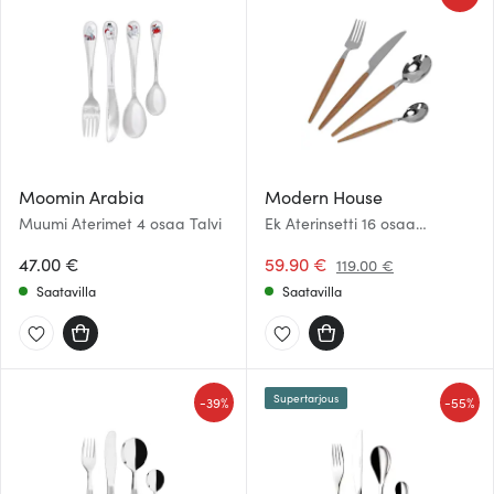
Moomin Arabia
Modern House
Muumi Aterimet 4 osaa Talvi
Ek Aterinsetti 16 osaa
Teräs/Vaaleanruskea
47.00 €
59.90 €
119.00 €
Saatavilla
Saatavilla
Supertarjous
-
-
39%
55%