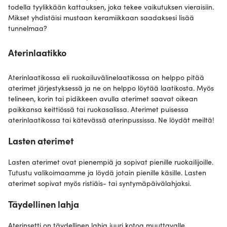
todella tyylikkään kattauksen, joka tekee vaikutuksen vieraisiin.
Mikset yhdistäisi mustaan ​​keramiikkaan saadaksesi lisää
tunnelmaa?
Aterinlaatikko
Aterinlaatikossa eli ruokailuvälinelaatikossa on helppo pitää
aterimet järjestyksessä ja ne on helppo löytää laatikosta. Myös
telineen, korin tai pidikkeen avulla aterimet saavat oikean
paikkansa keittiössä tai ruokasalissa. Aterimet puisessa
aterinlaatikossa tai kätevässä aterinpussissa. Ne löydät meiltä!
Lasten aterimet
Lasten aterimet ovat pienempiä ja sopivat pienille ruokailijoille.
Tutustu valikoimaamme ja löydä jotain pienille käsille. Lasten
aterimet sopivat myös ristiäis- tai syntymäpäivälahjaksi.
Täydellinen lahja
Aterinsetti on täydellinen lahja juuri kotoa muuttavalle,