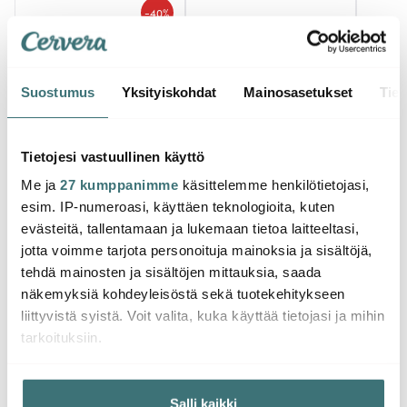
-
40%
Suostumus
Yksityiskohdat
Mainosasetukset
Tiet
Tietojesi vastuullinen käyttö
Hardanger Bestikk
Hardanger Bestikk
Hard
Me ja
27 kumppanimme
käsittelemme henkilötietojasi,
Maria Tarjoiluvälineet 5
Maria Kakkuaterimet 7
Maria
esim. IP-numeroasi, käyttäen teknologioita, kuten
osaa
osaa
ateri
evästeitä, tallentamaan ja lukemaan tietoa laitteeltasi,
89.90 €
79.99 €
79.9
149.01 €
jotta voimme tarjota personoituja mainoksia ja sisältöjä,
Saatavilla
Saatavilla
Muu
tehdä mainosten ja sisältöjen mittauksia, saada
näkemyksiä kohdeyleisöstä sekä tuotekehitykseen
liittyvistä syistä. Voit valita, kuka käyttää tietojasi ja mihin
tarkoituksiin.
Jos sallit, haluamme myös tehdä seuraavia:
Saatat pitää myös näistä
Salli kaikki
Kerätä tietoja maantieteellisestä sijainnistasi,