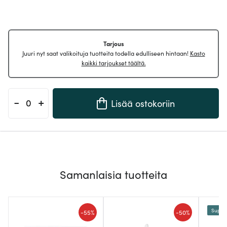
Tarjous
Juuri nyt saat valikoituja tuotteita todella edulliseen hintaan!
Kasto
kaikki tarjoukset täältä.
-
+
Lisää ostokoriin
Samanlaisia tuotteita
Supert
-
-
55%
50%