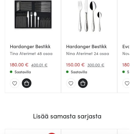
Hardanger Bestikk
Hardanger Bestikk
Eva T
Tina Aterimet 48 osaa
Nina Aterimet 24 osaa
Nova 
180.00 €
150.00 €
180.
400.01 €
300.00 €
Saatavilla
Saatavilla
Saat
Lisää samasta sarjasta