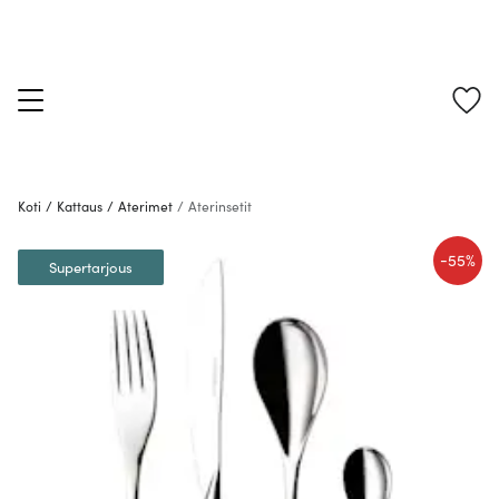
Koti
/
Kattaus
/
Aterimet
/
Aterinsetit
-
55%
Supertarjous