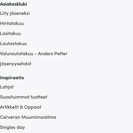
Asiakasklubi
Liity jäseneksi
Hintatakuu
Lasitakuu
Lautastakuu
Valurautatakuu - Anders Petter
Jäsenyysehdot
Inspiraatio
Lahjat
Suosituimmat tuotteet
Artikkelit & Oppaat
Cerveran Muumimaailma
Singles day