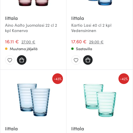
Iittala
Iittala
Aino Aalto Juomalasi 22 cl 2
Kartio Lasi 40 cl 2 kpl
kpl Kanerva
Vedensininen
16.11 €
17.60 €
27.00 €
29.00 €
Muutama jäljellä
Saatavilla
-
-
43%
42%
Iittala
Iittala