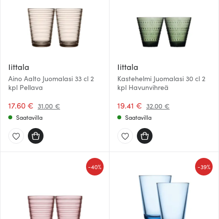
Iittala
Iittala
Aino Aalto Juomalasi 33 cl 2
Kastehelmi Juomalasi 30 cl 2
kpl Pellava
kpl Havunvihreä
17.60 €
19.41 €
31.00 €
32.00 €
Saatavilla
Saatavilla
-
-
40%
39%