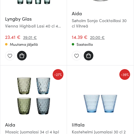
Aida
Lyngby Glas
Søholm Sonja Cocktaillasi 30
Vienna Highball Lasi 40 cl 4
cl Vihreä
kpl Vihreä
23.41 €
14.39 €
39.01 €
20.00 €
Muutama jäljellä
Saatavilla
-
-
27%
39%
Aida
Iittala
Mosaic Juomalasi 34 cl 4 kpl
Kastehelmi Juomalasi 30 cl 2