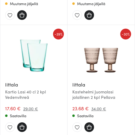
Muutama jäljellä
Muutama jäljellä
-
-
39%
30%
Iittala
Iittala
Kartio Lasi 40 cl 2 kpl
Kastehelmi Juomalasi
Vedenvihreä
jalallinen 2 kpl Pellava
17.60 €
23.68 €
29.00 €
34.00 €
Saatavilla
Saatavilla