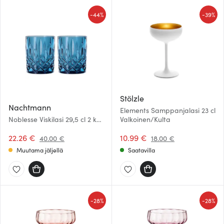
-
-
44%
39%
Stölzle
Nachtmann
Elements Samppanjalasi 23 cl
Noblesse Viskilasi 29,5 cl 2 kpl
Valkoinen/Kulta
Vintage Blue
22.26 €
10.99 €
40.00 €
18.00 €
Muutama jäljellä
Saatavilla
-
-
28%
28%