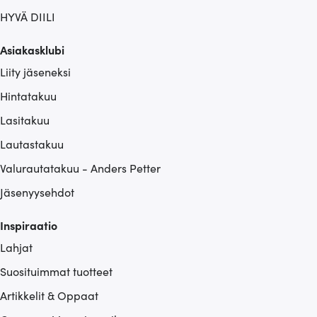
HYVÄ DIILI
Asiakasklubi
Liity jäseneksi
Hintatakuu
Lasitakuu
Lautastakuu
Valurautatakuu - Anders Petter
Jäsenyysehdot
Inspiraatio
Lahjat
Suosituimmat tuotteet
Artikkelit & Oppaat