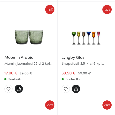
-
-
41%
32%
Moomin Arabia
Lyngby Glas
Mumin Juomalasi 28 cl 2 kpl
Snapsilasit 2,5-4 cl 6 kpl
Havunvihreä
Moniväriset
17.00 €
39.90 €
29.00 €
59.00 €
Saatavilla
Saatavilla
-
-
30%
37%