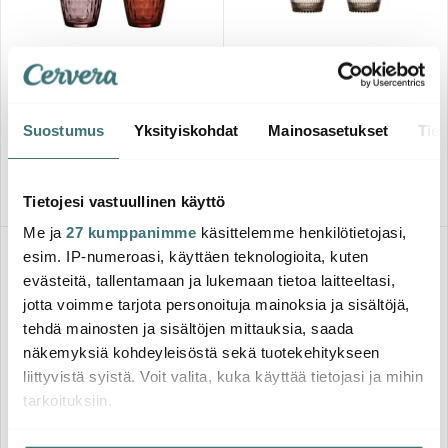
Iittala
Aida
Kastehelmi Juomalasi 30 cl 2
Mosaic Vesilasi 34 cl Red Mix
kpl Pellava
27.00 €
19.41 €
Suostumus
Yksityiskohdat
Mainosasetukset
Tiet
32.00 €
Saatavilla
Saatavilla
Tietojesi vastuullinen käyttö
Me ja
27 kumppanimme
käsittelemme henkilötietojasi,
Löytönurkka
-
40%
esim. IP-numeroasi, käyttäen teknologioita, kuten
evästeitä, tallentamaan ja lukemaan tietoa laitteeltasi,
jotta voimme tarjota personoituja mainoksia ja sisältöjä,
tehdä mainosten ja sisältöjen mittauksia, saada
näkemyksiä kohdeyleisöstä sekä tuotekehitykseen
liittyvistä syistä. Voit valita, kuka käyttää tietojasi ja mihin
tarkoituksiin.
Aida
Pols Potten