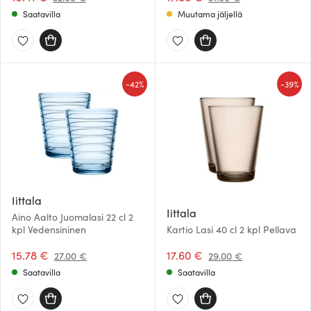
Saatavilla
Muutama jäljellä
-
-
42%
39%
Iittala
Iittala
Aino Aalto Juomalasi 22 cl 2
kpl Vedensininen
Kartio Lasi 40 cl 2 kpl Pellava
15.78 €
17.60 €
27.00 €
29.00 €
Saatavilla
Saatavilla