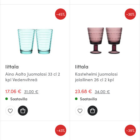
-
-
45%
30%
Iittala
Iittala
Aino Aalto Juomalasi 33 cl 2
Kastehelmi Juomalasi
kpl Vedenvihreä
jalallinen 26 cl 2 kpl
17.06 €
23.68 €
31.00 €
34.00 €
Saatavilla
Saatavilla
-
-
43%
39%