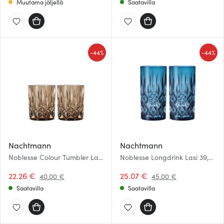
Muutama jäljellä
Saatavilla
-
-
44%
44%
Nachtmann
Nachtmann
Noblesse Colour Tumbler Lasi
Noblesse Longdrink Lasi 39,5
29 cl 2 kpl Tobacco
cl 2 kpl Vintage Blue
22.26 €
25.07 €
40.00 €
45.00 €
Saatavilla
Saatavilla