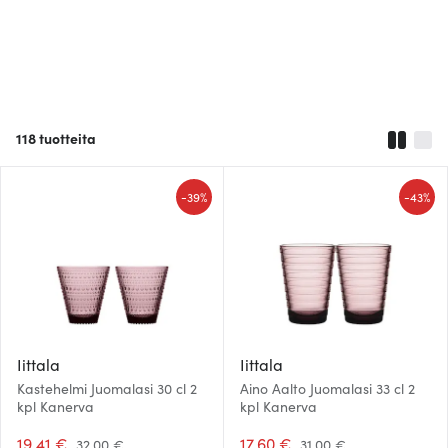
118
tuotteita
-
-
39%
43%
Iittala
Iittala
Kastehelmi Juomalasi 30 cl 2
Aino Aalto Juomalasi 33 cl 2
kpl Kanerva
kpl Kanerva
19.41 €
17.60 €
32.00 €
31.00 €