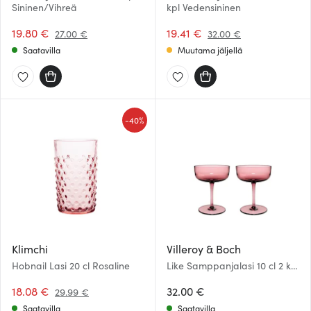
Sininen/Vihreä
kpl Vedensininen
19.80 €
19.41 €
27.00 €
32.00 €
Saatavilla
Muutama jäljellä
-
40%
Klimchi
Villeroy & Boch
Hobnail Lasi 20 cl Rosaline
Like Samppanjalasi 10 cl 2 kpl
Grape
18.08 €
32.00 €
29.99 €
Saatavilla
Saatavilla