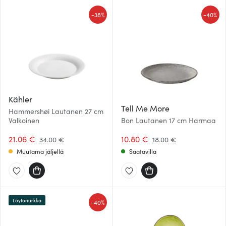
-
-
38%
40%
Kähler
Tell Me More
Hammershøi Lautanen 27 cm
Valkoinen
Bon Lautanen 17 cm Harmaa
21.06 €
10.80 €
34.00 €
18.00 €
Muutama jäljellä
Saatavilla
Löytönurkka
-
40%