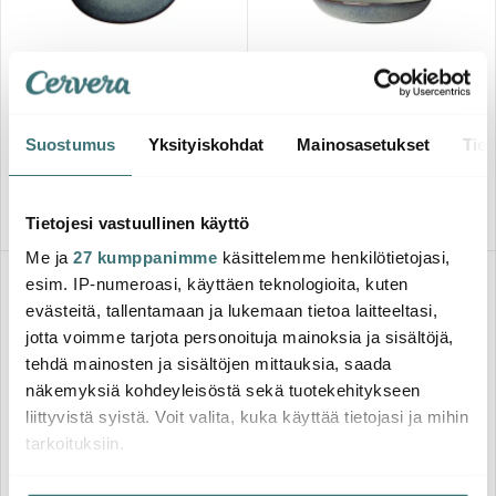
Villeroy & Boch
Villeroy & Boch
Lave Gris Lautanen 28 cm
Lave Gris Syvä lautanen 22
cm
29.00 €
27.00 €
Suostumus
Yksityiskohdat
Mainosasetukset
Tiet
Muutama jäljellä
Saatavilla
Tietojesi vastuullinen käyttö
Me ja
27 kumppanimme
käsittelemme henkilötietojasi,
esim. IP-numeroasi, käyttäen teknologioita, kuten
evästeitä, tallentamaan ja lukemaan tietoa laitteeltasi,
jotta voimme tarjota personoituja mainoksia ja sisältöjä,
tehdä mainosten ja sisältöjen mittauksia, saada
näkemyksiä kohdeyleisöstä sekä tuotekehitykseen
liittyvistä syistä. Voit valita, kuka käyttää tietojasi ja mihin
tarkoituksiin.
Martinex
Villeroy & Boch