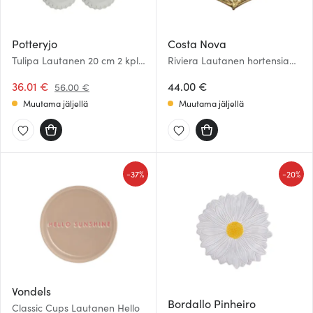
Potteryjo
Costa Nova
Tulipa Lautanen 20 cm 2 kpl
Riviera Lautanen hortensian
White
lehti 22x19 cm Kulta
36.01 €
44.00 €
56.00 €
Muutama jäljellä
Muutama jäljellä
-
-
37%
20%
Vondels
Bordallo Pinheiro
Classic Cups Lautanen Hello