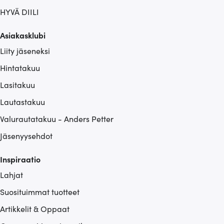
HYVÄ DIILI
Asiakasklubi
Liity jäseneksi
Hintatakuu
Lasitakuu
Lautastakuu
Valurautatakuu - Anders Petter
Jäsenyysehdot
Inspiraatio
Lahjat
Suosituimmat tuotteet
Artikkelit & Oppaat