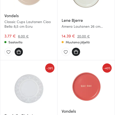
Vondels
Lene Bjerre
Classic Cups Lautanen Ciao
Bella 8,5 cm Ecru
Amera Lautanen 26 cm
Beige
3.77 €
14.39 €
6.00 €
20.00 €
Saatavilla
Muutama jäljellä
-
-
39%
40%
Vondels