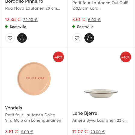
Bordallo Pinheiro
Petit four Lautanen Oui OuiI!
Rua Nova Lautanen 28 cm
Ø8,5 cm Koralli
Antiikinvalkoinen
13.38 €
3.61 €
22.00 €
6.00 €
Saatavilla
Saatavilla
-
-
40%
40%
Vondels
Lene Bjerre
Petit four Lautanen Dolce
Vita Ø8,5 cm Lohenpunainen
Amera Syvä Lautanen 23 cm
Beige
3.61 €
12.07 €
6.00 €
20.00 €