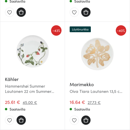
Saatavilla
Saatavilla
Löytönurkka
-
-
43%
40%
Kähler
Marimekko
Hammershøi Summer
Lautanen 22 cm Summer
Oiva Tiara Lautanen 13,5 cm
Berries
Valkoinen/Kulta
25.61 €
16.64 €
45.00 €
27.73 €
Saatavilla
Saatavilla