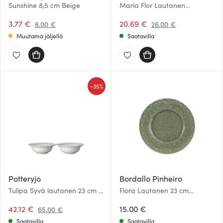
Sunshine 8,5 cm Beige
Maria Flor Lautanen
Päivänkakkara 23 cm
3.77 €
20.69 €
6.00 €
26.00 €
Muutama jäljellä
Saatavilla
-
35%
Potteryjo
Bordallo Pinheiro
Tulipa Syvä lautanen 23 cm 2
Flora Lautanen 23 cm
kpl White
Harmaa
42.12 €
15.00 €
65.00 €
Saatavilla
Saatavilla