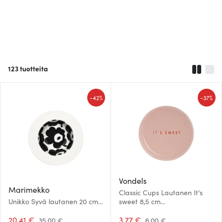
123
tuotteita
-
-
42%
37%
Vondels
Marimekko
Classic Cups Lautanen It's
Unikko Syvä lautanen 20 cm
sweet 8,5 cm
Valkoinen/Musta
Vaaleanpunainen
20.41 €
3.77 €
35.00 €
6.00 €