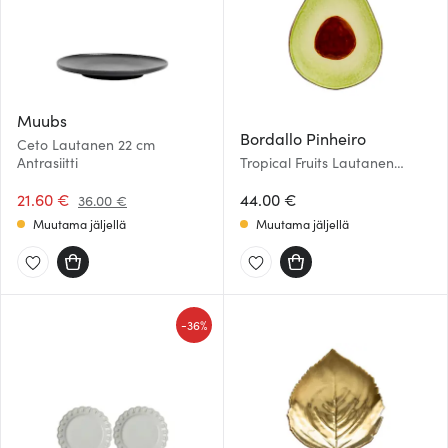
Muubs
Bordallo Pinheiro
Ceto Lautanen 22 cm
Antrasiitti
Tropical Fruits Lautanen
Avokado 21x25 cm Vihreä
21.60 €
44.00 €
36.00 €
Muutama jäljellä
Muutama jäljellä
-
36%