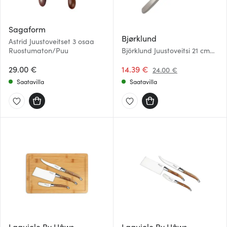
Sagaform
Bjørklund
Astrid Juustoveitset 3 osaa
Ruostumaton/Puu
Björklund Juustoveitsi 21 cm
Teräs
29.00 €
14.39 €
24.00 €
Saatavilla
Saatavilla
Laguiole By Hâws
Laguiole By Hâws