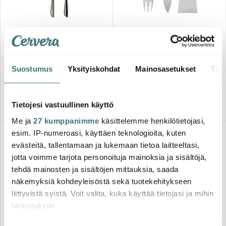
Sagaform
Hardanger Bestikk
Nature Juustoveitsisetti 3
Juustoveitset 2 osaa
osaa
Suostumus
Yksityiskohdat
Mainosasetukset
Tiet
89.00 €
28.00 €
Saatavilla
Saatavilla
Tietojesi vastuullinen käyttö
Me ja
27 kumppanimme
käsittelemme henkilötietojasi,
esim. IP-numeroasi, käyttäen teknologioita, kuten
evästeitä, tallentamaan ja lukemaan tietoa laitteeltasi,
jotta voimme tarjota personoituja mainoksia ja sisältöjä,
tehdä mainosten ja sisältöjen mittauksia, saada
näkemyksiä kohdeyleisöstä sekä tuotekehitykseen
liittyvistä syistä. Voit valita, kuka käyttää tietojasi ja mihin
tarkoituksiin.
Rösle