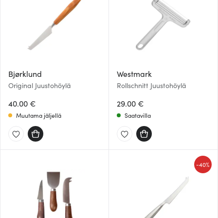
Bjørklund
Westmark
Original Juustohöylä
Rollschnitt Juustohöylä
40.00 €
29.00 €
Muutama jäljellä
Saatavilla
-
40%