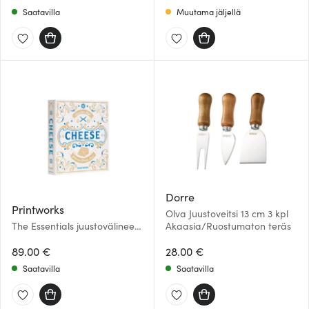
Saatavilla
Muutama jäljellä
Dorre
Printworks
Olva Juustoveitsi 13 cm 3 kpl
The Essentials juustovälineet
Akaasia/Ruostumaton teräs
4 osaa beige/sininen
89.00 €
28.00 €
Saatavilla
Saatavilla