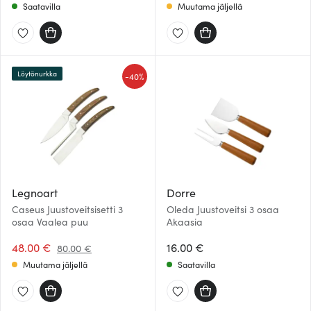
Saatavilla
Muutama jäljellä
Löytönurkka
-
40%
Legnoart
Dorre
Caseus Juustoveitsisetti 3
Oleda Juustoveitsi 3 osaa
osaa Vaalea puu
Akaasia
48.00 €
16.00 €
80.00 €
Muutama jäljellä
Saatavilla