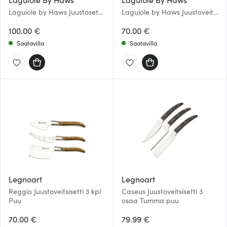
Laguiole by Haws Juustosetti:
Laguiole by Haws Juustoveitsi
3 veistä ja leikkuulauta 20x30
3 osaa Oliivi
cm
100.00 €
70.00 €
Saatavilla
Saatavilla
Legnoart
Legnoart
Reggio Juustoveitsisetti 3 kpl
Caseus Juustoveitsisetti 3
Puu
osaa Tumma puu
70.00 €
79.99 €