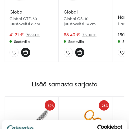
Global
Global
Hard
Global GTF-30
Global GS-10
Juustoveitsi 8 cm
Juustoveitsi 14 cm
Harda
Hedelm
41.31 €
68.40 €
160.
76.99 €
76.00 €
Saatavilla
Saatavilla
Saat
Lisää samasta sarjasta
-
-
30%
28%