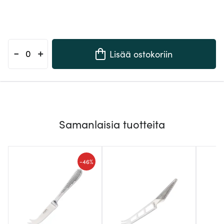
-
+
Lisää ostokoriin
Samanlaisia tuotteita
-
46%