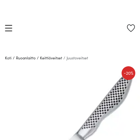
Koti
/
Ruoanlaitto
/
Keittiöveitset
/
Juustoveitset
-
20%