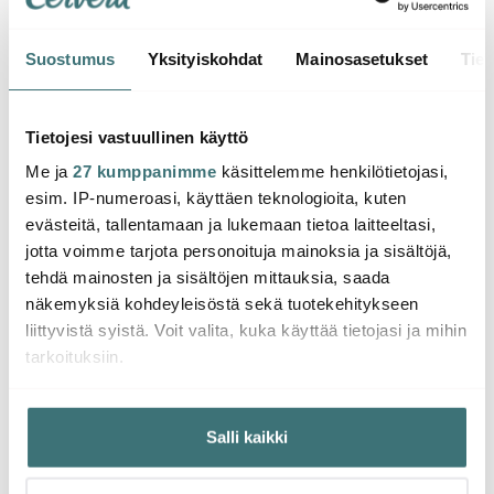
Suostumus
Yksityiskohdat
Mainosasetukset
Tiet
Global
Fiskars
Fiska
Global GS-38
Classic kaarevat
Classi
Kuorimaveitsi 9 cm
kynsisakset 10 cm
cm or
Tietojesi vastuullinen käyttö
oranssi
Me ja
27 kumppanimme
käsittelemme henkilötietojasi,
60.80 €
14.31 €
13.47
87.00 €
20.00 €
esim. IP-numeroasi, käyttäen teknologioita, kuten
Saatavilla
Saatavilla
Muu
evästeitä, tallentamaan ja lukemaan tietoa laitteeltasi,
jotta voimme tarjota personoituja mainoksia ja sisältöjä,
tehdä mainosten ja sisältöjen mittauksia, saada
näkemyksiä kohdeyleisöstä sekä tuotekehitykseen
liittyvistä syistä. Voit valita, kuka käyttää tietojasi ja mihin
tarkoituksiin.
Saatat pitää myös näistä
Jos sallit, haluamme myös tehdä seuraavia:
Salli kaikki
Kerätä tietoja maantieteellisestä sijainnistasi,
-
-
30%
30%
mahdollisesti muutaman metrin tarkkuudella
Tunnistaa laitteesi skannaamalla sen ominaispiirteitä