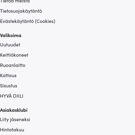
Tietoa meistä
Tietosuojakäytäntö
Evästekäytäntö (Cookies)
Valikoima
Uutuudet
Keittiökoneet
Ruoanlaitto
Kattaus
Sisustus
HYVÄ DIILI
Asiakasklubi
Liity jäseneksi
Hintatakuu