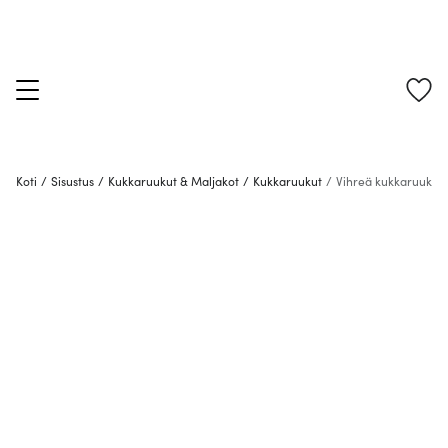
Koti
/
Sisustus
/
Kukkaruukut & Maljakot
/
Kukkaruukut
/
Vihreä kukkaruukku