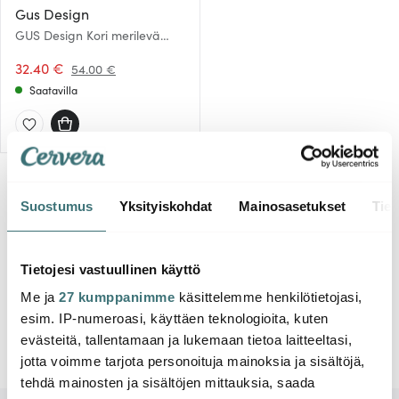
Gus Design
GUS Design Kori merilevä
18+16+14 cm
32.40 €
54.00 €
Saatavilla
Suostumus
Yksityiskohdat
Mainosasetukset
Tiet
Näyttää 1 / 1 tuotetta
Tietojesi vastuullinen käyttö
Me ja
27 kumppanimme
käsittelemme henkilötietojasi,
esim. IP-numeroasi, käyttäen teknologioita, kuten
evästeitä, tallentamaan ja lukemaan tietoa laitteeltasi,
jotta voimme tarjota personoituja mainoksia ja sisältöjä,
tehdä mainosten ja sisältöjen mittauksia, saada