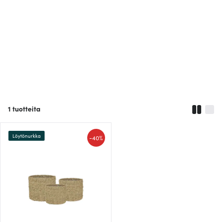
1
tuotteita
Löytönurkka
-
40%