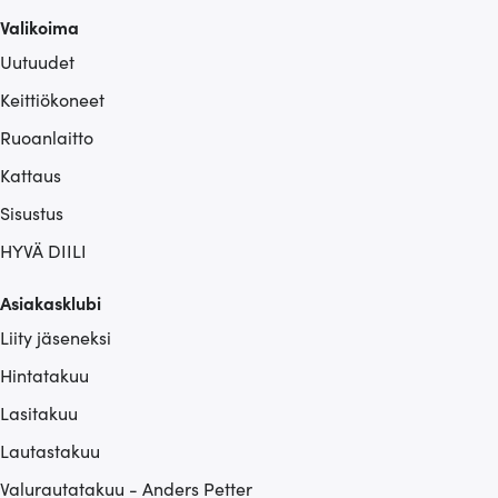
sivustoamme. Kumppanimme voivat yhdistää näitä
Valikoima
tietoja muihin tietoihin, joita olet antanut heille tai joita on
Uutuudet
kerätty, kun olet käyttänyt heidän palvelujaan.
Keittiökoneet
Ruoanlaitto
Kattaus
Sisustus
HYVÄ DIILI
Asiakasklubi
Liity jäseneksi
Hintatakuu
Lasitakuu
Lautastakuu
Valurautatakuu - Anders Petter