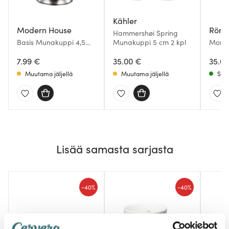
Kähler
Modern House
Rörs
Hammershøi Spring
Basis Munakuppi 4,5
Munakuppi 5 cm 2 kpl
Mon A
cm Harjattu teräs
kpl
7.99 €
35.00 €
35.0
Muutama jäljellä
Muutama jäljellä
Saat
Lisää samasta sarjasta
-
-
40%
40%