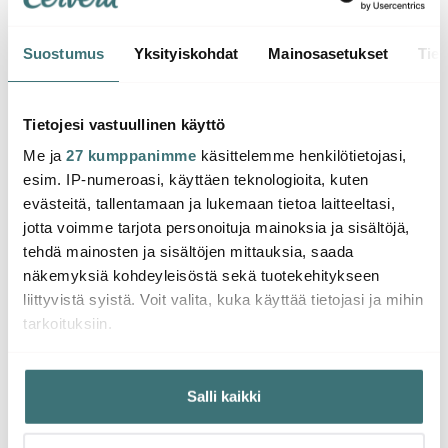
Suostumus
Yksityiskohdat
Mainosasetukset
Tiet
Arabia
Arabia
Arab
Huvila Kulho 13 cm
Huvila Muki 30 cl
Huvil
Tietojesi vastuullinen käyttö
Me ja
27 kumppanimme
käsittelemme henkilötietojasi,
14.46 €
16.21 €
17.98
24.00 €
27.00 €
esim. IP-numeroasi, käyttäen teknologioita, kuten
Saatavilla
Saatavilla
Saat
evästeitä, tallentamaan ja lukemaan tietoa laitteeltasi,
jotta voimme tarjota personoituja mainoksia ja sisältöjä,
tehdä mainosten ja sisältöjen mittauksia, saada
näkemyksiä kohdeyleisöstä sekä tuotekehitykseen
liittyvistä syistä. Voit valita, kuka käyttää tietojasi ja mihin
tarkoituksiin.
Saatat pitää myös näistä
Jos sallit, haluamme myös tehdä seuraavia:
Salli kaikki
Kerätä tietoja maantieteellisestä sijainnistasi,
-
-
40%
28%
mahdollisesti muutaman metrin tarkkuudella
Tunnistaa laitteesi skannaamalla sen ominaispiirteitä