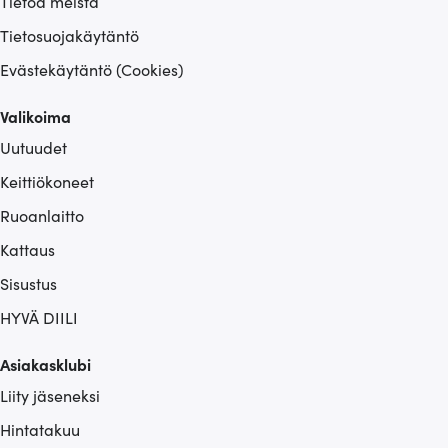
Tietoa meistä
Tietosuojakäytäntö
Evästekäytäntö (Cookies)
Valikoima
Uutuudet
Keittiökoneet
Ruoanlaitto
Kattaus
Sisustus
HYVÄ DIILI
Asiakasklubi
Liity jäseneksi
Hintatakuu