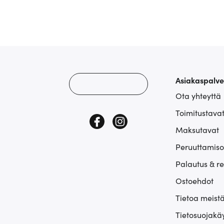
Asiakaspalve
Ota yhteyttä
Toimitustava
Maksutavat
Peruuttamiso
Palautus & r
Ostoehdot
Tietoa meist
Tietosuojakä