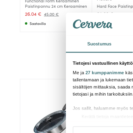
Functional Form Keraaminen
Paistinpannu 24 cm Keraaminen
Hard Face Paistin
26.04 €
85.00 €
45.00 €
Saatavilla
Saatavilla
Suostumus
Tietojesi vastuullinen käyttö
Me ja
27 kumppanimme
käsi
tallentamaan ja lukemaan tieto
sisältöjen mittauksia, saada 
-
41%
tietojasi ja mihin tarkoituksiin
Jos sallit, haluamme myös t
Kerätä tietoja maantietee
Tunnistaa laitteesi skan
Lue lisää siitä, miten henkilö