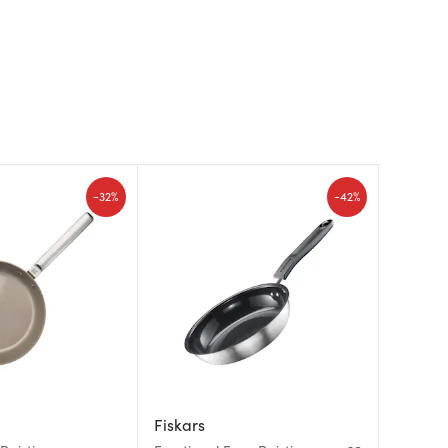
-
-
32%
42%
Fiskars
Fiskars
Fiskars