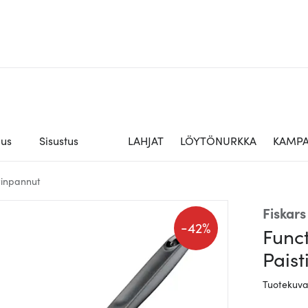
aus
Sisustus
LAHJAT
LÖYTÖNURKKA
KAMPA
tinpannut
Fiskars
-
42%
Func
Pais
Tuotekuv