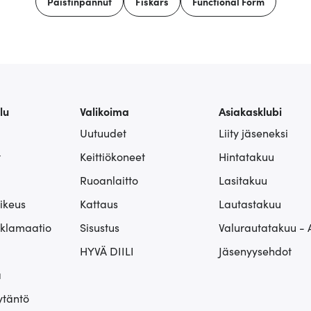
Paistinpannut
Fiskars
Functional Form
lu
Valikoima
Asiakasklubi
Uutuudet
Liity jäseneksi
t
Keittiökoneet
Hintatakuu
Ruoanlaitto
Lasitakuu
ikeus
Kattaus
Lautastakuu
eklamaatio
Sisustus
Valurautatakuu - 
HYVÄ DIILI
Jäsenyysehdot
ä
ytäntö