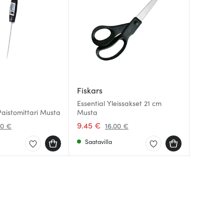
Fiskars
Fiskars
Fiskars
Essential Yleissakset 21 cm
Paistomittari Musta
Musta
Essenti
Hard Fac
9.45 €
6.12 €
49.85 
00 €
16.00 €
Saatavilla
Saatav
Saatav