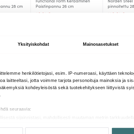
Functional Form Keraaminen
Norden Steel
pannu 28 cm
Paistinpannu 26 cm
pinnoitettu 2
28.31 €
128.61 €
49.00 €
18
Saatavilla
Saatavilla
Yksityiskohdat
Mainosasetukset
Lisää samasta sarjasta
ttelemme henkilötietojasi, esim. IP-numeroasi, käyttäen teknolog
a laitteeltasi, jotta voimme tarjota personoituja mainoksia ja sis
näkemyksiä kohdeyleisöstä sekä tuotekehitykseen liittyvistä syist
-
-
40%
40%
.
ehdä seuraavia:
llisestä sijainnistasi, mahdollisesti muutaman metrin tarkkuudell
naamalla sen ominaispiirteitä aktiivisesti (sormenjäljen muodost
tietojasi käsitellään ja miten voit määrittää asetuksesi
tiedot-osi