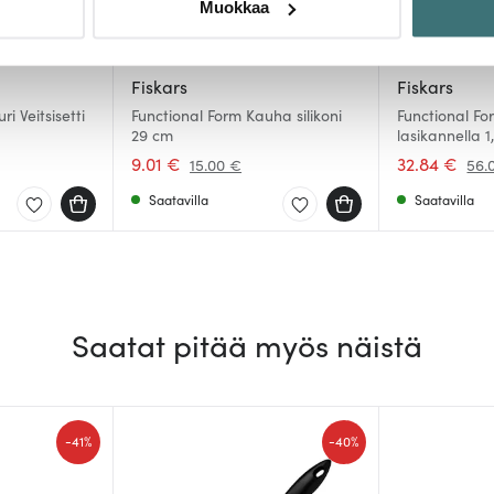
Muokkaa
sen milloin vain evästeilmoituksessa.
mme sisällön ja mainosten räätälöimiseen, sosiaalisen median
Fiskars
Fiskars
iseen. Lisäksi jaamme sosiaalisen median, mainosalan ja analy
i Veitsisetti
Functional Form Kauha silikoni
Functional Fo
, miten käytät sivustoamme. Kumppanimme voivat yhdistää näitä t
29 cm
lasikannella 1
n kerätty, kun olet käyttänyt heidän palvelujaan.
9.01 €
32.84 €
15.00 €
56.
Saatavilla
Saatavilla
Saatat pitää myös näistä
-
-
41%
40%