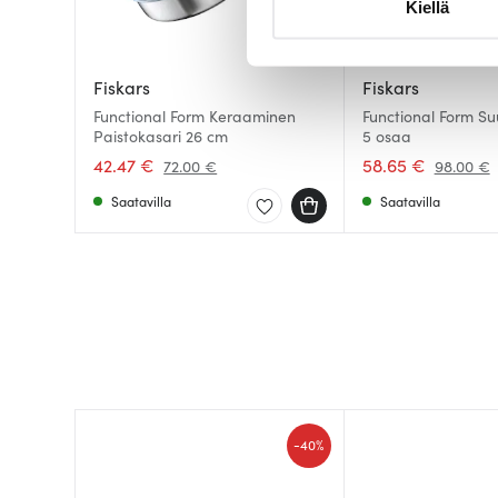
Kiellä
suostumustasi tai peruuttaa 
Käytämme evästeitä tarjoama
Fiskars
Fiskars
ja kävijämäärämme analysoim
Functional Form Keraaminen
Functional Form Suur
kumppaneillemme tietoja siitä
Paistokasari 26 cm
5 osaa
olet antanut heille tai joita o
42.47 €
58.65 €
72.00 €
98.00 €
Saatavilla
Saatavilla
-
40%