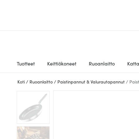
Tuotteet
Keittiökoneet
Ruoanlaitto
Katt
Koti
/
Ruoanlaitto
/
Paistinpannut & Valurautapannut
/
Pais