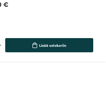
0 €
+
Lisää ostokoriin