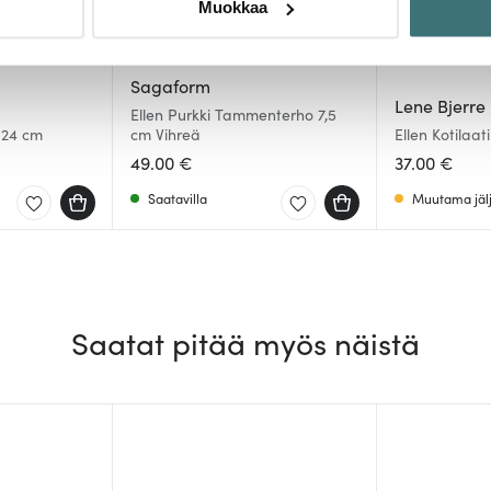
Muokkaa
sen milloin vain evästeilmoituksessa.
mme sisällön ja mainosten räätälöimiseen, sosiaalisen median
Sagaform
iseen. Lisäksi jaamme sosiaalisen median, mainosalan ja analy
Lene Bjerre
Ellen Purkki Tammenterho 7,5
, miten käytät sivustoamme. Kumppanimme voivat yhdistää näitä t
 24 cm
cm Vihreä
Ellen Kotilaa
2 kpl Valkoin
n kerätty, kun olet käyttänyt heidän palvelujaan.
49.00 €
37.00 €
Saatavilla
Muutama jälj
Saatat pitää myös näistä