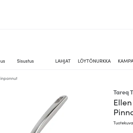
aus
Sisustus
LAHJAT
LÖYTÖNURKKA
KAMPA
tinpannut
Tareq T
Elle
Pinno
Tuotekuv