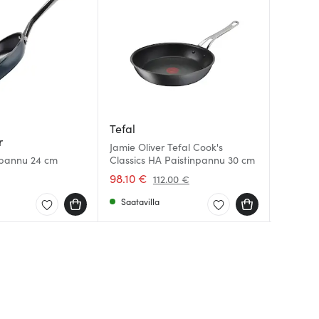
Tefal
Fiskars
r
Anders
Jamie Oliver Tefal Cook's
Edge Vei
inpannu 24 cm
Classics HA Paistinpannu 30 cm
16,5 cm
Steel Es
15,5 cm
98.10 €
16.97 
3.00 €
112.00 €
Saatavilla
Saatav
Saatav