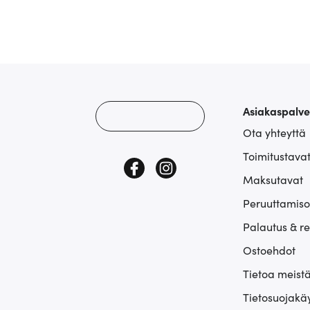
Asiakaspalve
Ota yhteyttä
Toimitustava
Maksutavat
Peruuttamiso
Palautus & r
Ostoehdot
Tietoa meist
Tietosuojakä