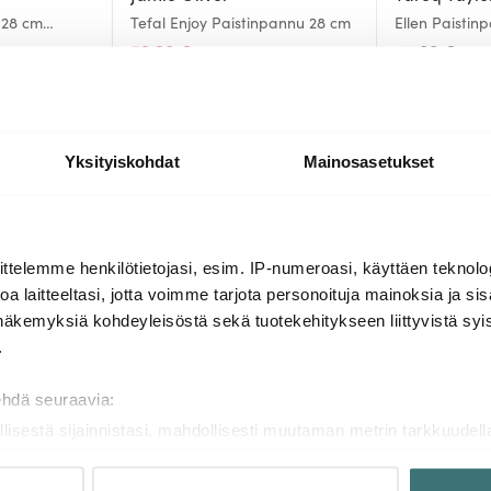
 28 cm
Tefal Enjoy Paistinpannu 28 cm
Ellen Paistin
Pinnoitettu
59.90 €
44.00 €
105.01 €
Saatavilla
Saatavilla
Yksityiskohdat
Mainosasetukset
Lisää samasta sarjasta
ttelemme henkilötietojasi, esim. IP-numeroasi, käyttäen teknolog
a laitteeltasi, jotta voimme tarjota personoituja mainoksia ja sis
näkemyksiä kohdeyleisöstä sekä tuotekehitykseen liittyvistä syist
.
ehdä seuraavia:
llisestä sijainnistasi, mahdollisesti muutaman metrin tarkkuudell
naamalla sen ominaispiirteitä aktiivisesti (sormenjäljen muodost
tietojasi käsitellään ja miten voit määrittää asetuksesi
tiedot-osi