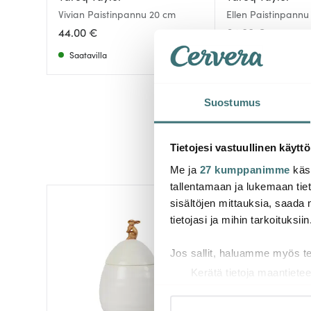
Vivian Paistinpannu 20 cm
Ellen Paistinpannu
Pinnoitettu
44.00 €
64.00 €
Saatavilla
Saatavilla
Suostumus
Tietojesi vastuullinen käyttö
Me ja
27 kumppanimme
käsi
tallentamaan ja lukemaan tieto
sisältöjen mittauksia, saada 
tietojasi ja mihin tarkoituksiin
Jos sallit, haluamme myös t
Kerätä tietoja maantietee
Tunnistaa laitteesi skan
Lue lisää siitä, miten henkilö