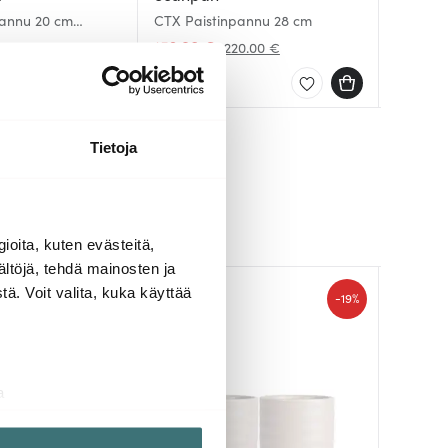
pannu 20 cm
CTX Paistinpannu 28 cm
Premier
Vivian 
153.90 €
73.20 
44.00 
220.00 €
Saatavilla
Saatav
Saatav
Tietoja
ioita, kuten evästeitä,
ältöjä, tehdä mainosten ja
ä. Voit valita, kuka käyttää
-
19%
a
aminen)
ossa
. Voit muuttaa