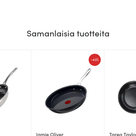
Samanlaisia tuotteita
-
43%
Jamie Oliver
Tareq Taylo