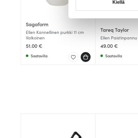
Kiellä
suostumustasi tai peruuttaa 
Käytämme evästeitä tarjoama
Sagaform
ja kävijämäärämme analysoim
Tareq Taylor
Ellen Kannellinen purkki 11 cm
kumppaneillemme tietoja siitä
Valkoinen
Ellen Paistinpannu
olet antanut heille tai joita o
51.00 €
49.00 €
Saatavilla
Saatavilla