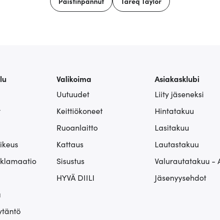
Paistinpannut
Tareq Taylor
lu
Valikoima
Asiakasklubi
Uutuudet
Liity jäseneksi
t
Keittiökoneet
Hintatakuu
Ruoanlaitto
Lasitakuu
ikeus
Kattaus
Lautastakuu
eklamaatio
Sisustus
Valurautatakuu - 
HYVÄ DIILI
Jäsenyysehdot
ä
ytäntö