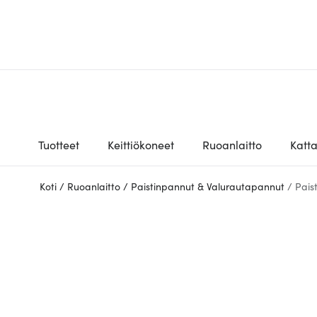
Tuotteet
Keittiökoneet
Ruoanlaitto
Katt
Koti
/
Ruoanlaitto
/
Paistinpannut & Valurautapannut
/
Pais