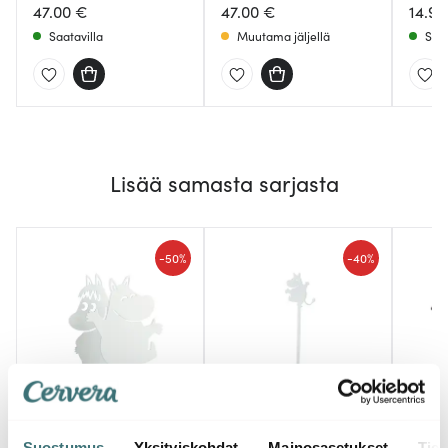
47.00 €
47.00 €
14.98
Saatavilla
Muutama jäljellä
Saat
Lisää samasta sarjasta
-
-
50%
40%
Pluto
Pluto
Muur
Muumi Servettiteline
Muumi Kukkatikku 21
Muumi
Suostumus
Yksityiskohdat
Mainosasetukset
Tiet