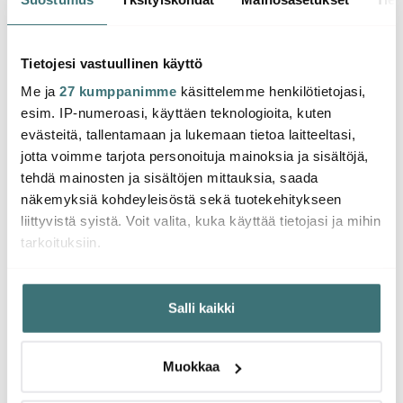
12x14 cm
cm
Haisul
9.90 €
2.40 €
10.17
20.00 €
4.00 €
Tietojesi vastuullinen käyttö
Saatavilla
Saatavilla
Saat
Me ja
27 kumppanimme
käsittelemme henkilötietojasi,
esim. IP-numeroasi, käyttäen teknologioita, kuten
evästeitä, tallentamaan ja lukemaan tietoa laitteeltasi,
jotta voimme tarjota personoituja mainoksia ja sisältöjä,
tehdä mainosten ja sisältöjen mittauksia, saada
Saatat pitää myös näistä
näkemyksiä kohdeyleisöstä sekä tuotekehitykseen
liittyvistä syistä. Voit valita, kuka käyttää tietojasi ja mihin
tarkoituksiin.
Jos sallit, haluamme myös tehdä seuraavia:
Salli kaikki
Kerätä tietoja maantieteellisestä sijainnistasi,
mahdollisesti muutaman metrin tarkkuudella
Tunnistaa laitteesi skannaamalla sen ominaispiirteitä
Muokkaa
aktiivisesti (sormenjäljen muodostaminen)
Lue lisää siitä, miten henkilötietojasi käsitellään ja miten