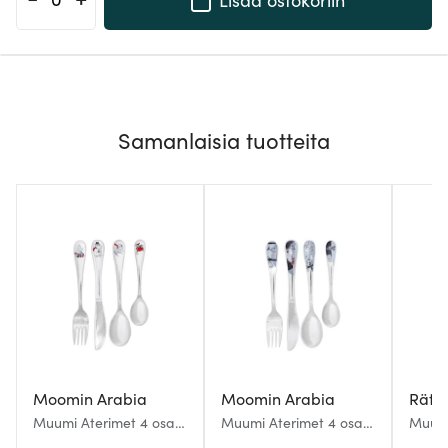
Samanlaisia tuotteita
Moomin Arabia
Moomin Arabia
Rätt 
Muumi Aterimet 4 osaa
Muumi Aterimet 4 osaa
Muumi
Talvi
Seikkailu Muutto
3 osa