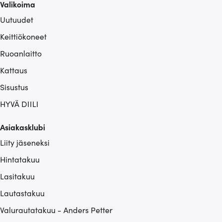
Valikoima
Uutuudet
Keittiökoneet
Ruoanlaitto
Kattaus
Sisustus
HYVÄ DIILI
Asiakasklubi
Liity jäseneksi
Hintatakuu
Lasitakuu
Lautastakuu
Valurautatakuu - Anders Petter