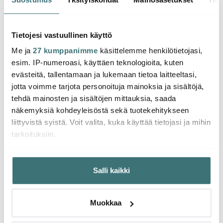
antiikkikynttilöille 5 kpl
Lahjapakkaus 3 osaa
tähde
Messinki
29.00 €
69.00 €
44.0
Tietojesi vastuullinen käyttö
Saatavilla
Saatavilla
Saat
Me ja
27 kumppanimme
käsittelemme henkilötietojasi,
esim. IP-numeroasi, käyttäen teknologioita, kuten
evästeitä, tallentamaan ja lukemaan tietoa laitteeltasi,
jotta voimme tarjota personoituja mainoksia ja sisältöjä,
tehdä mainosten ja sisältöjen mittauksia, saada
Saatat pitää myös näistä
näkemyksiä kohdeyleisöstä sekä tuotekehitykseen
liittyvistä syistä. Voit valita, kuka käyttää tietojasi ja mihin
tarkoituksiin.
-
23%
Jos sallit, haluamme myös tehdä seuraavia:
Salli kaikki
Kerätä tietoja maantieteellisestä sijainnistasi,
mahdollisesti muutaman metrin tarkkuudella
Tunnistaa laitteesi skannaamalla sen ominaispiirteitä
Muokkaa
aktiivisesti (sormenjäljen muodostaminen)
Lue lisää siitä, miten henkilötietojasi käsitellään ja miten