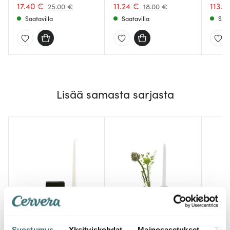
17.40 €
11.24 €
113.4
25.00 €
18.00 €
Saatavilla
Saatavilla
Saat
Lisää samasta sarjasta
Klong
Klong
Klon
Constella pidike
Constella
Const
Suostumus
Yksityiskohdat
Mainosasetukset
Tiet