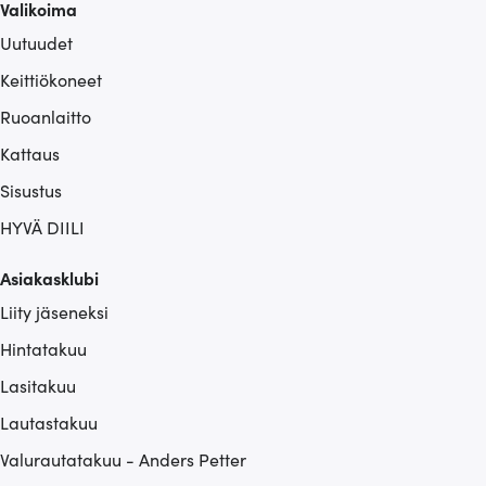
Valikoima
Uutuudet
Keittiökoneet
Ruoanlaitto
Kattaus
Sisustus
HYVÄ DIILI
Asiakasklubi
Liity jäseneksi
Hintatakuu
Lasitakuu
Lautastakuu
Valurautatakuu - Anders Petter