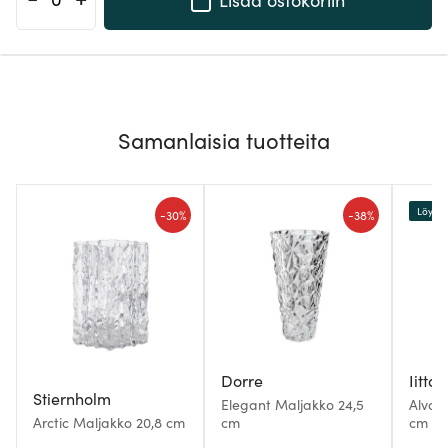
Samanlaisia tuotteita
Löytö
-
-
30%
38%
Dorre
Iittal
Stiernholm
Elegant Maljakko 24,5
Alvar
Arctic Maljakko 20,8 cm
cm
cm Ri