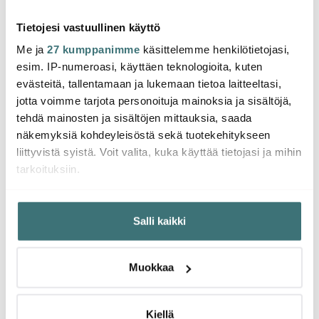
Saatavilla
Saatavilla
Saat
Tietojesi vastuullinen käyttö
Me ja
27 kumppanimme
käsittelemme henkilötietojasi,
esim. IP-numeroasi, käyttäen teknologioita, kuten
evästeitä, tallentamaan ja lukemaan tietoa laitteeltasi,
jotta voimme tarjota personoituja mainoksia ja sisältöjä,
Saatat pitää myös näistä
tehdä mainosten ja sisältöjen mittauksia, saada
näkemyksiä kohdeyleisöstä sekä tuotekehitykseen
liittyvistä syistä. Voit valita, kuka käyttää tietojasi ja mihin
-
29%
tarkoituksiin.
Jos sallit, haluamme myös tehdä seuraavia:
Salli kaikki
Kerätä tietoja maantieteellisestä sijainnistasi,
mahdollisesti muutaman metrin tarkkuudella
Tunnistaa laitteesi skannaamalla sen ominaispiirteitä
Muokkaa
aktiivisesti (sormenjäljen muodostaminen)
Iittal
Lue lisää siitä, miten henkilötietojasi käsitellään ja miten
Le Creuset
Le Creuset
Essenc
voit määrittää asetuksesi
tiedot-osiossa
. Voit muuttaa
Kiellä
Signature
Signature Kulho 16 cm
cl 4 k