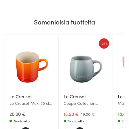
Samanlaisia tuotteita
-
27%
Le Creuset
Le Creuset
Le Cr
Le Creuset Muki 35 cl
Coupe Collection
Muki 4
Volcanic
Kahvikuppi 32 cl
20.00 €
Seasalt
13.90 €
18.80
19.00 €
Saatavilla
Saatavilla
Saat