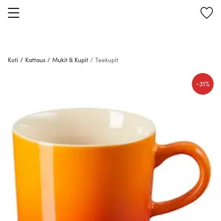
Koti
/
Kattaus
/
Mukit & Kupit
/
Teekupit
-
31%