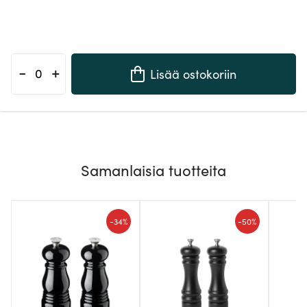
-
+
Lisää ostokoriin
Samanlaisia tuotteita
-
-
34%
50%