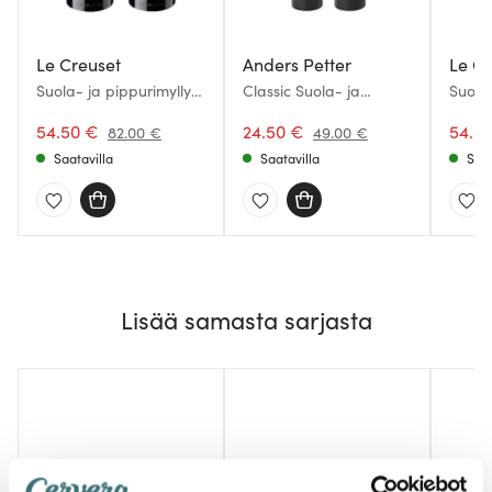
Le Creuset
Anders Petter
Le Cr
Suola- ja pippurimylly
Classic Suola- ja
Suola-
11 cm Musta
Pippurimylly 18 cm
11 cm 
54.50 €
Musta
24.50 €
54.5
82.00 €
49.00 €
Saatavilla
Saatavilla
Saat
Lisää samasta sarjasta