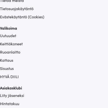
Tietoa meistä
Tietosuojakäytäntö
Evästekäytäntö (Cookies)
Valikoima
Uutuudet
Keittiökoneet
Ruoanlaitto
Kattaus
Sisustus
HYVÄ DIILI
Asiakasklubi
Liity jäseneksi
Hintatakuu