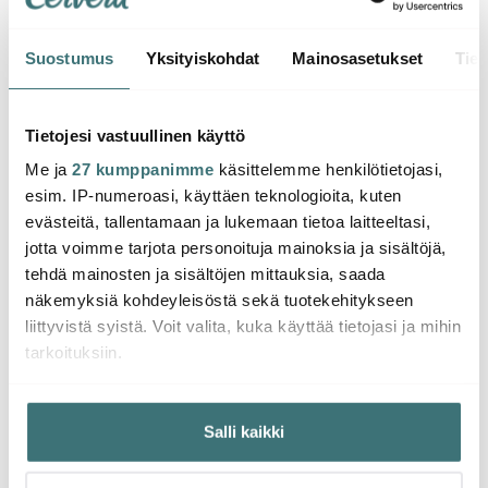
Suostumus
Yksityiskohdat
Mainosasetukset
Tiet
Le Creuset
Le Creuset
Le Cr
Le Creuset Kauhan
Piirakkavuoka 28 cm
Le Cr
Tietojesi vastuullinen käyttö
alusta 15 cm Black
Musta
alust
Me ja
27 kumppanimme
käsittelemme henkilötietojasi,
21.00 €
69.00 €
21.00
esim. IP-numeroasi, käyttäen teknologioita, kuten
Saatavilla
Saatavilla
Saat
evästeitä, tallentamaan ja lukemaan tietoa laitteeltasi,
jotta voimme tarjota personoituja mainoksia ja sisältöjä,
tehdä mainosten ja sisältöjen mittauksia, saada
näkemyksiä kohdeyleisöstä sekä tuotekehitykseen
liittyvistä syistä. Voit valita, kuka käyttää tietojasi ja mihin
tarkoituksiin.
Saatat pitää myös näistä
Jos sallit, haluamme myös tehdä seuraavia:
Salli kaikki
Kerätä tietoja maantieteellisestä sijainnistasi,
-
23%
mahdollisesti muutaman metrin tarkkuudella
Tunnistaa laitteesi skannaamalla sen ominaispiirteitä