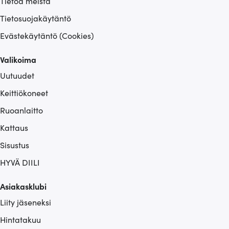
Tietoa meistä
Tietosuojakäytäntö
Evästekäytäntö (Cookies)
Valikoima
Uutuudet
Keittiökoneet
Ruoanlaitto
Kattaus
Sisustus
HYVÄ DIILI
Asiakasklubi
Liity jäseneksi
Hintatakuu