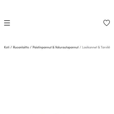
Koti
/
Ruoanlaitto
/
Paistinpannut & Valurautapannut
/
Lasikannet & Tarvikkee