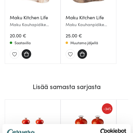
Maku Kitchen Life
Maku Kitchen Life
Maku Kauhapidike
Maku Kauhanpidike
marmori 17x10.5 cm
marmori 10 cm Ruskea
Beige
20.00 €
25.00 €
Saatavilla
Muutama jäljellä
Lisää samasta sarjasta
-
34%