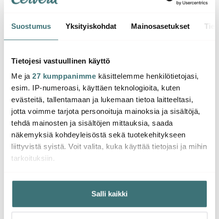
Suostumus
Yksityiskohdat
Mainosasetukset
Tiet
Le Creuset
Le Creuset
Le Cr
Suola- ja Pippurimylly
Suola- ja pippurimylly
Signa
Tietojesi vastuullinen käyttö
21 cm Cerise
11 cm Cerise
0,25 L
Me ja
27 kumppanimme
käsittelemme henkilötietojasi,
109.00 €
54.50 €
22.30
82.00 €
esim. IP-numeroasi, käyttäen teknologioita, kuten
Saatavilla
Saatavilla
Saat
evästeitä, tallentamaan ja lukemaan tietoa laitteeltasi,
jotta voimme tarjota personoituja mainoksia ja sisältöjä,
tehdä mainosten ja sisältöjen mittauksia, saada
näkemyksiä kohdeyleisöstä sekä tuotekehitykseen
liittyvistä syistä. Voit valita, kuka käyttää tietojasi ja mihin
tarkoituksiin.
Saatat pitää myös näistä
Jos sallit, haluamme myös tehdä seuraavia:
Salli kaikki
Kerätä tietoja maantieteellisestä sijainnistasi,
mahdollisesti muutaman metrin tarkkuudella
Tunnistaa laitteesi skannaamalla sen ominaispiirteitä