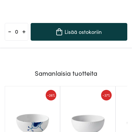
-
+
Lisää ostokoriin
Samanlaisia tuotteita
-
-
26%
37%