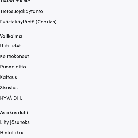
Tietoa meistä
Tietosuojakäytäntö
Evästekäytäntö (Cookies)
Valikoima
Uutuudet
Keittiökoneet
Ruoanlaitto
Kattaus
Sisustus
HYVÄ DIILI
Asiakasklubi
Liity jäseneksi
Hintatakuu