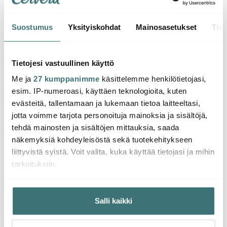
Suostumus
Yksityiskohdat
Mainosasetukset
Tiet
Royal Copenhagen
Royal Copenhagen
Roya
White Fluted Half Lace
White Fluted Half Lace
White
Tietojesi vastuullinen käyttö
Lautanen 22 cm
Lautanen 25 cm
Syvä 
Me ja
27 kumppanimme
käsittelemme henkilötietojasi,
30.35 €
33.43 €
40.5
49.00 €
54.00 €
esim. IP-numeroasi, käyttäen teknologioita, kuten
Saatavilla
Saatavilla
Saat
evästeitä, tallentamaan ja lukemaan tietoa laitteeltasi,
jotta voimme tarjota personoituja mainoksia ja sisältöjä,
tehdä mainosten ja sisältöjen mittauksia, saada
näkemyksiä kohdeyleisöstä sekä tuotekehitykseen
liittyvistä syistä. Voit valita, kuka käyttää tietojasi ja mihin
tarkoituksiin.
Saatat pitää myös näistä
Jos sallit, haluamme myös tehdä seuraavia:
Salli kaikki
Kerätä tietoja maantieteellisestä sijainnistasi,
-
-
38%
19%
mahdollisesti muutaman metrin tarkkuudella
Tunnistaa laitteesi skannaamalla sen ominaispiirteitä