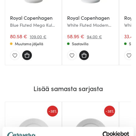
Royal Copenhagen
Royal Copenhagen
Roya
Blue Fluted Mega Kulho
White Fluted Modern
White
47 cl 13 cm
Half Lace Kulho 18 cm
Kulho 
80.58 €
58.95 €
33.43
109.00 €
94.00 €
Muutama jäljellä
Saatavilla
Saat
Lisää samasta sarjasta
-
-
38%
38%