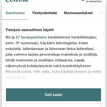
Suostumus
Yksityiskohdat
Mainosasetukset
Tiet
Sagaform
Sagaform
Sabo
Nature Tarjoilukulho 22
Nature
Nature
cm
Öljy-/viinietikkapullo 2
cm T
Tietojesi vastuullinen käyttö
kpl Tammikorkki
Me ja
27 kumppanimme
käsittelemme henkilötietojasi,
37.56 €
34.00 €
10.01
67.00 €
esim. IP-numeroasi, käyttäen teknologioita, kuten
Saatavilla
Saatavilla
Saat
evästeitä, tallentamaan ja lukemaan tietoa laitteeltasi,
jotta voimme tarjota personoituja mainoksia ja sisältöjä,
tehdä mainosten ja sisältöjen mittauksia, saada
näkemyksiä kohdeyleisöstä sekä tuotekehitykseen
liittyvistä syistä. Voit valita, kuka käyttää tietojasi ja mihin
tarkoituksiin.
Saatat pitää myös näistä
Jos sallit, haluamme myös tehdä seuraavia:
Salli kaikki
Kerätä tietoja maantieteellisestä sijainnistasi,
-
22%
mahdollisesti muutaman metrin tarkkuudella
Tunnistaa laitteesi skannaamalla sen ominaispiirteitä