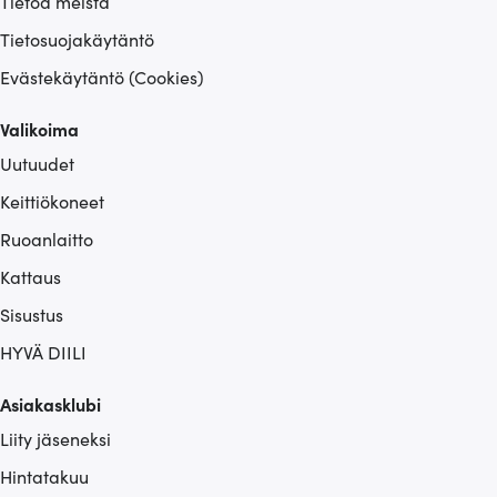
Tietoa meistä
Tietosuojakäytäntö
Evästekäytäntö (Cookies)
Valikoima
Uutuudet
Keittiökoneet
Ruoanlaitto
Kattaus
Sisustus
HYVÄ DIILI
Asiakasklubi
Liity jäseneksi
Hintatakuu