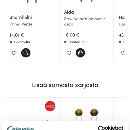
Aida
Stiernholm
Hard
Raw Salaattiottimet 2
Prima Verde
osaa
Fjord 
salaattiottimet 28,5 cm
osaa
teräs/vihreä
14.01 €
16.00 €
43.0
Saatavilla
Saatavilla
Saat
Lisää samasta sarjasta
-
44%