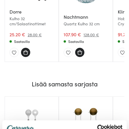
Dorre
Klimc
Nachtmann
Kulho 32
Hobna
cm/Salaatinottimet
Quartz Kulho 32 cm
Crysta
25.20 €
107.90 €
91.70
28.00 €
128.00 €
Saatavilla
Saatavilla
Saat
Lisää samasta sarjasta