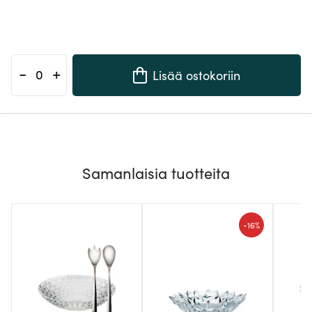
-
+
Lisää ostokoriin
Samanlaisia tuotteita
-
16%