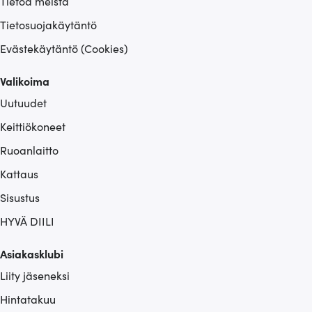
Tietoa meistä
Tietosuojakäytäntö
Evästekäytäntö (Cookies)
Valikoima
Uutuudet
Keittiökoneet
Ruoanlaitto
Kattaus
Sisustus
HYVÄ DIILI
Asiakasklubi
Liity jäseneksi
Hintatakuu