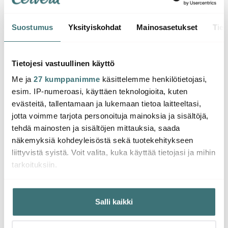
Suostumus
Yksityiskohdat
Mainosasetukset
Tiet
Sagaform
Sagaform
Saga
Nature Salaattiottimet
Nature
Natur
Puu/Ruostumaton
Öljy-/viinietikkapullo 2
Viini-
Tietojesi vastuullinen käyttö
kpl Tammikorkki
Tammi
Me ja
27 kumppanimme
käsittelemme henkilötietojasi,
29.00 €
34.00 €
27.90
esim. IP-numeroasi, käyttäen teknologioita, kuten
Saatavilla
Saatavilla
Saat
evästeitä, tallentamaan ja lukemaan tietoa laitteeltasi,
jotta voimme tarjota personoituja mainoksia ja sisältöjä,
tehdä mainosten ja sisältöjen mittauksia, saada
näkemyksiä kohdeyleisöstä sekä tuotekehitykseen
liittyvistä syistä. Voit valita, kuka käyttää tietojasi ja mihin
tarkoituksiin.
Saatat pitää myös näistä
Jos sallit, haluamme myös tehdä seuraavia:
Salli kaikki
Kerätä tietoja maantieteellisestä sijainnistasi,
-
13%
mahdollisesti muutaman metrin tarkkuudella
Tunnistaa laitteesi skannaamalla sen ominaispiirteitä