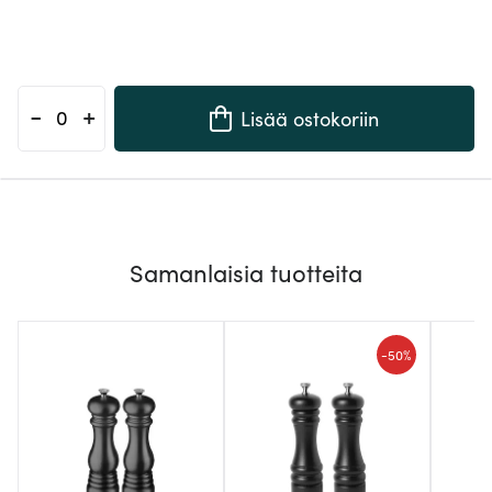
-
+
Lisää ostokoriin
Samanlaisia tuotteita
-
50%