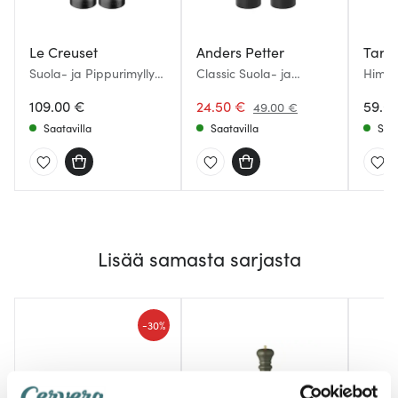
Le Creuset
Anders Petter
Tareq
Suola- ja Pippurimylly
Classic Suola- ja
Himal
21 cm Mattamusta
Pippurimylly 18 cm
Pippur
109.00 €
Musta
24.50 €
Must
59.0
49.00 €
Saatavilla
Saatavilla
Saat
Lisää samasta sarjasta
-
30%