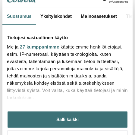
Suostumus
Yksityiskohdat
Mainosasetukset
Tiet
Satake
Tareq Taylor
Tareq
Himalaja Suolakivi +
teline
Himalaya Pippurimylly
Himal
Tietojesi vastuullinen käyttö
40 cm Forest Green
Pippur
Me ja
27 kumppanimme
käsittelemme henkilötietojasi,
52.40 €
79.00 €
Must
59.0
75.00 €
esim. IP-numeroasi, käyttäen teknologioita, kuten
Saatavilla
Saatavilla
Saat
evästeitä, tallentamaan ja lukemaan tietoa laitteeltasi,
jotta voimme tarjota personoituja mainoksia ja sisältöjä,
tehdä mainosten ja sisältöjen mittauksia, saada
näkemyksiä kohdeyleisöstä sekä tuotekehitykseen
liittyvistä syistä. Voit valita, kuka käyttää tietojasi ja mihin
tarkoituksiin.
Saatat pitää myös näistä
Jos sallit, haluamme myös tehdä seuraavia:
Salli kaikki
Kerätä tietoja maantieteellisestä sijainnistasi,
HYVÄ DIILI
mahdollisesti muutaman metrin tarkkuudella
Tunnistaa laitteesi skannaamalla sen ominaispiirteitä