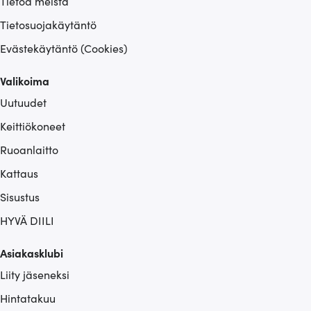
Tietoa meistä
Tietosuojakäytäntö
Evästekäytäntö (Cookies)
Valikoima
Uutuudet
Keittiökoneet
Ruoanlaitto
Kattaus
Sisustus
HYVÄ DIILI
Asiakasklubi
Liity jäseneksi
Hintatakuu