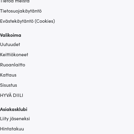
Tietoa meistä
Tietosuojakäytäntö
Evästekäytäntö (Cookies)
Valikoima
Uutuudet
Keittiökoneet
Ruoanlaitto
Kattaus
Sisustus
HYVÄ DIILI
Asiakasklubi
Liity jäseneksi
Hintatakuu