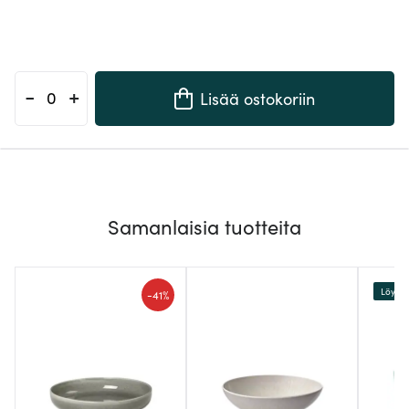
-
+
Lisää ostokoriin
Samanlaisia tuotteita
Löytö
-
41%