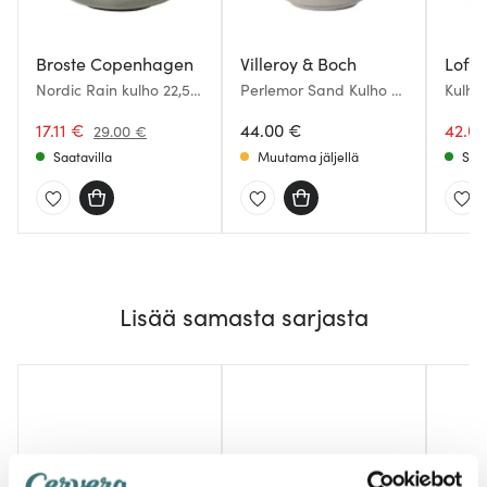
Broste Copenhagen
Villeroy & Boch
Loft 
Nordic Rain kulho 22,5
Perlemor Sand Kulho 26
Kulho
cm
cm
17.11 €
44.00 €
42.0
29.00 €
Saatavilla
Muutama jäljellä
Saat
Lisää samasta sarjasta