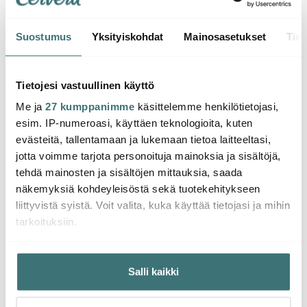
Suostumus
Yksityiskohdat
Mainosasetukset
Tiet
Villeroy & Boch
Villeroy & Boch
Ville
Perlemor Alga
Perlemor Alga
Perle
Tietojesi vastuullinen käyttö
Pastakulho 22 cm
Aluslautanen 16 cm
Kahvik
Me ja
27 kumppanimme
käsittelemme henkilötietojasi,
29.00 €
16.00 €
20.0
esim. IP-numeroasi, käyttäen teknologioita, kuten
Muutama jäljellä
Saatavilla
Saat
evästeitä, tallentamaan ja lukemaan tietoa laitteeltasi,
jotta voimme tarjota personoituja mainoksia ja sisältöjä,
tehdä mainosten ja sisältöjen mittauksia, saada
näkemyksiä kohdeyleisöstä sekä tuotekehitykseen
liittyvistä syistä. Voit valita, kuka käyttää tietojasi ja mihin
tarkoituksiin.
Saatat pitää myös näistä
Jos sallit, haluamme myös tehdä seuraavia:
Salli kaikki
Kerätä tietoja maantieteellisestä sijainnistasi,
mahdollisesti muutaman metrin tarkkuudella
Tunnistaa laitteesi skannaamalla sen ominaispiirteitä