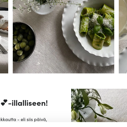
-illalliseen!
kautta - eli siis päivä,
punaiseen ja kaikkeen siihen