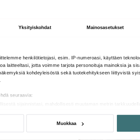
ntea hieman myötähäpeää.
ja pehmeät nallet, jotka
llä, ovat täysin
Yksityiskohdat
Mainosasetukset
ta pitää kattaustarvikkeet
neutraalia ja minimalistista
arja, joka silti on
 astiasto.
ttelemme henkilötietojasi, esim. IP-numeroasi, käyttäen teknolog
ä. Panosta laadukkaisiin
a laitteeltasi, jotta voimme tarjota personoituja mainoksia ja sis
elle. Tutustu Zwieselin
näkemyksiä kohdeyleisöstä sekä tuotekehitykseen liittyvistä syist
 suunniteltu erilaisille
.
nnäköisesti pitävät, mutta
oamalla itse tehtyä pastaa
ehdä seuraavia:
n riittävää ja kaikkien
llisestä sijainnistasi, mahdollisesti muutaman metrin tarkkuudell
naamalla sen ominaispiirteitä aktiivisesti (sormenjäljen muodost
 illallinen on ystäviesi
tietojasi käsitellään ja miten voit määrittää asetuksesi
tiedot-osi
illa ja muotoisilla
Muokkaa
sen milloin vain evästeilmoituksessa.
än ääressä saa nauttia
 kukkakimppua pöydän