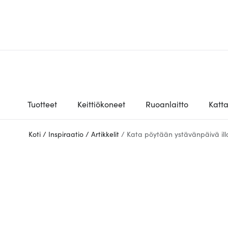
Tuotteet
Keittiökoneet
Ruoanlaitto
Katt
Koti
/
Inspiraatio
/
Artikkelit
/
Kata pöytään ystävänpäivä illa