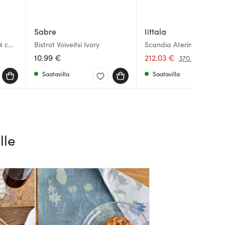
Sabre
Iittala
14 cm
Bistrot Voiveitsi Ivory
Scandia Aterimet 24 os
10.99 €
212.03 €
370.00 €
Saatavilla
Saatavilla
lle