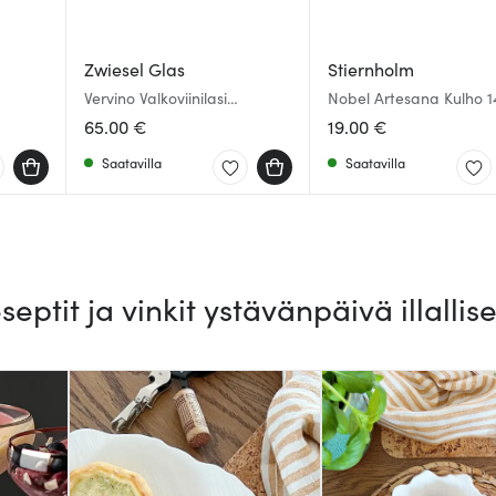
Zwiesel Glas
Stiernholm
Vervino Valkoviinilasi
Nobel Artesana Kulho 
Chardonnay 48 cl 2 kpl
Teräs
65.00 €
19.00 €
Saatavilla
Saatavilla
septit ja vinkit ystävänpäivä illallise