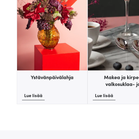
Ystävänpäivälahja
Makea ja kirp
valkosuklaa- j
vadelmapannaco
Lue lisää
Lue lisää