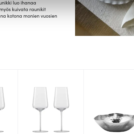
unikki luo ihanaa
mme sisällön ja mainosten räätälöimiseen, sosiaalisen median
myös kuivata raunikit
iseen. Lisäksi jaamme sosiaalisen median, mainosalan ja analy
steena kotona monien vuosien
, miten käytät sivustoamme. Kumppanimme voivat yhdistää näitä t
n kerätty, kun olet käyttänyt heidän palvelujaan.