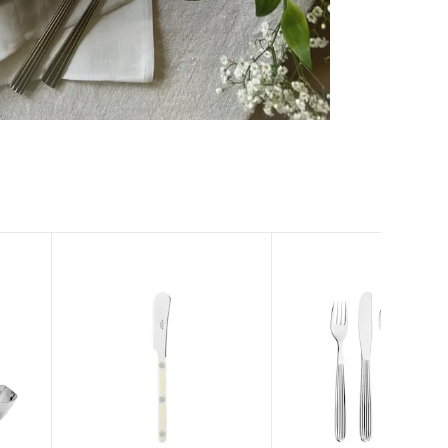
 ominaisuuksien tukemiseen
tiikka-alan
ietoja muihin tietoihin, joita