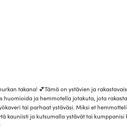
urkan takana! 💕Tämä on ystävien ja rakastavaist
s huomioida ja hemmotella jotakuta, jota rakastat.
yökaveri tai parhaat ystäväsi. Miksi et hemmottel
ä kauniisti ja kutsumalla ystävät tai kumppanisi h
?