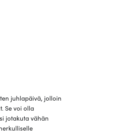
en juhlapäivä, jolloin
 Se voi olla
isi jotakuta vähän
erkulliselle