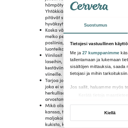
hömpötykseen, josta voimme joskus tu
Yhtäkkiä esimerkiksi ruusun terälehdet 
pitävät sydäntä pystyssä katetulla pöydä
hyväksyttäviä!
Suostumus
Koska värimaailma on rohkea, on viisas
melko pelkistettyinä. Käytä esimerkiksi 
posliinia, kuten valkoista, mutta valitse s
Tietojesi vastuullinen käyttö
luonteikas, esimerkiksi Stiernholmin Eira
Me ja
27 kumppanimme
käsi
Viinilasit ovat tärkeä osa ystävänpäivä
tallentamaan ja lukemaan tieto
laseihin, kun kutsut ystävänpäivä illallis
sisältöjen mittauksia, saada 
kestäviin ja suosittuihin laseihin, jotka on
tietojasi ja mihin tarkoituksiin
viineille.
Tarjoa jotain, mistä kaikki vieraat tode
joka ei vaadi liikaa aikaa sinulta. Tarj
Jos sallit, haluamme myös t
herkullisessa kasviskastikkeessa on täysi
Kerätä tietoja maantietee
arvostamaa.
Tunnistaa laitteesi skan
Mikä olisi ystävänpäivä ilman kukkia? Jos
Lue lisää siitä, miten henkilö
kanssa, tyylittele katettu pöytä eri kokois
Kiellä
suostumustasi tai peruuttaa 
maljakoilla. Tällä tavoin useampi pöyd
kukista, kun et vain aseta yhtä suurta