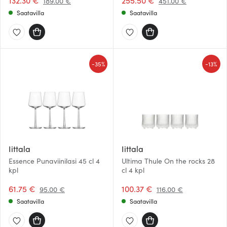
132.30 €
255.50 €
189.00 €
451.00 €
Saatavilla
Saatavilla
-
-
35%
13%
Iittala
Iittala
Essence Punaviinilasi 45 cl 4
Ultima Thule On the rocks 28
kpl
cl 4 kpl
61.75 €
100.37 €
95.00 €
116.00 €
Saatavilla
Saatavilla