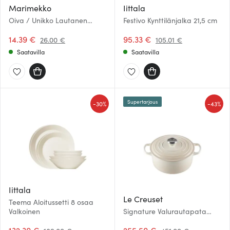
Marimekko
Iittala
Oiva / Unikko Lautanen
Festivo Kynttilänjalka 21,5 cm
15x12cm Punainen/Valkoinen
14.39 €
95.33 €
26.00 €
105.01 €
Saatavilla
Saatavilla
Supertarjous
-
-
30%
43%
Iittala
Le Creuset
Teema Aloitussetti 8 osaa
Valkoinen
Signature Valurautapata
pyöreä 26 cm 5,3 L Meringue