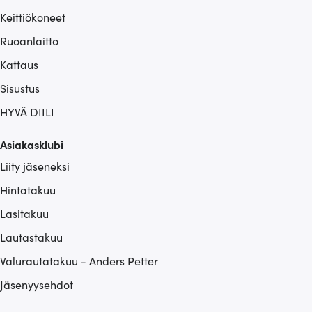
Keittiökoneet
Ruoanlaitto
Kattaus
Sisustus
HYVÄ DIILI
Asiakasklubi
Liity jäseneksi
Hintatakuu
Lasitakuu
Lautastakuu
Valurautatakuu - Anders Petter
Jäsenyysehdot