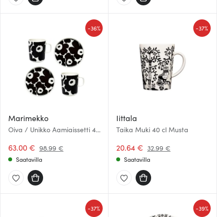
-
-
36%
37%
Marimekko
Iittala
Oiva / Unikko Aamiaissetti 4
Taika Muki 40 cl Musta
osaa Musta/Valkoinen
63.00 €
20.64 €
98.99 €
32.99 €
Saatavilla
Saatavilla
-
-
37%
39%