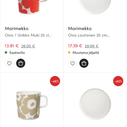
Marimekko
Marimekko
Oiva / Unikko Muki 25 cl
Oiva Lautanen 25 cm
Punainen/Valkoinen
Valkoinen
13.81 €
17.39 €
26.00 €
29.99 €
Saatavilla
Muutama jäljellä
-
-
46%
40%