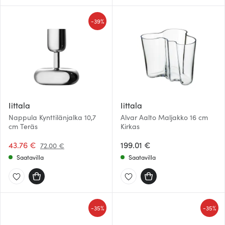
-
39%
Iittala
Iittala
Nappula Kynttilänjalka 10,7
Alvar Aalto Maljakko 16 cm
cm Teräs
Kirkas
43.76 €
199.01 €
72.00 €
Saatavilla
Saatavilla
-
-
35%
35%