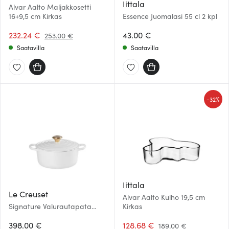
Iittala
Alvar Aalto Maljakkosetti
16+9,5 cm Kirkas
Essence Juomalasi 55 cl 2 kpl
232.24 €
43.00 €
253.00 €
Saatavilla
Saatavilla
-
32%
Iittala
Le Creuset
Alvar Aalto Kulho 19,5 cm
Signature Valurautapata
Kirkas
pyöreä 24 cm 4,2 L White
398.00 €
128.68 €
189.00 €