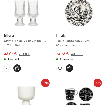
Iittala
Iittala
Ultima Thule Valkoviinilasi 16
Taika Lautanen 22 cm
cl 2 kpl Kirkas
Mustavalkoinen
48.02 €
24.28 €
76.00 €
40.00 €
Saatavilla
Saatavilla
-
-
39%
36%