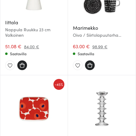
Iittala
Marimekko
Nappula Ruukku 23 cm
Valkoinen
Oiva / Siirtolapuutarha
Aamiaissetti 4 osaa
51.08 €
63.00 €
84.00 €
98.99 €
Saatavilla
Saatavilla
-
45%