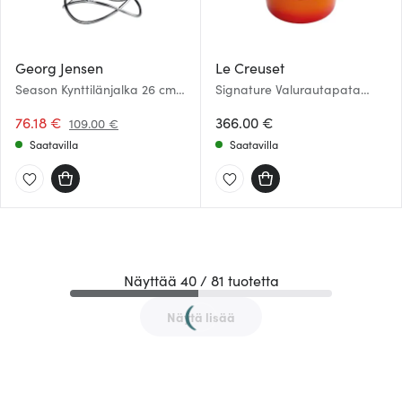
Georg Jensen
Le Creuset
Season Kynttilänjalka 26 cm
Signature Valurautapata
Ruostumaton
pyöreä 22 cm Vulcanic
76.18 €
366.00 €
109.00 €
Saatavilla
Saatavilla
Näyttää 40 / 81 tuotetta
Näytä lisää