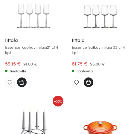
Iittala
Iittala
Essence Kuohuviinilasi21 cl 4
Essence Valkoviinilasi 33 cl 4
kpl
kpl
59.15 €
61.75 €
91.00 €
95.00 €
Saatavilla
Saatavilla
-
30%