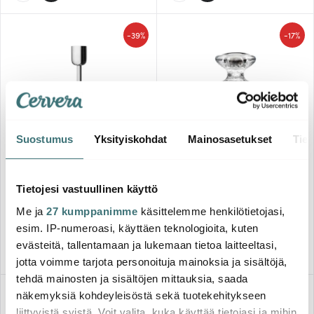
-
-
39%
17%
Suostumus
Yksityiskohdat
Mainosasetukset
Tiet
Iittala
Iittala
Nappula Kynttilänjalka 18,3
cm Teräs
Festivo Kynttilänjalka 12 cm
Tietojesi vastuullinen käyttö
51.08 €
63.31 €
84.00 €
76.00 €
Me ja
27 kumppanimme
käsittelemme henkilötietojasi,
Muutama jäljellä
Saatavilla
esim. IP-numeroasi, käyttäen teknologioita, kuten
evästeitä, tallentamaan ja lukemaan tietoa laitteeltasi,
jotta voimme tarjota personoituja mainoksia ja sisältöjä,
tehdä mainosten ja sisältöjen mittauksia, saada
-
-
näkemyksiä kohdeyleisöstä sekä tuotekehitykseen
32%
35%
liittyvistä syistä. Voit valita, kuka käyttää tietojasi ja mihin