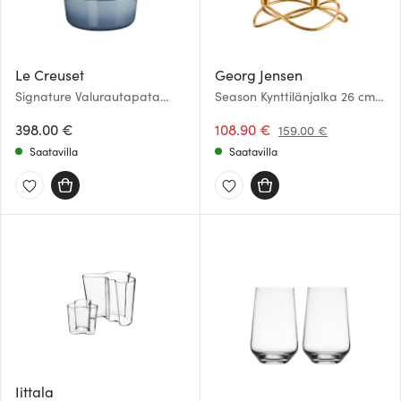
tietoja muihin tietoihin, joita olet antanut heille tai joita on
kerätty, kun olet käyttänyt heidän palvelujaan.
Le Creuset
Georg Jensen
Signature Valurautapata
Season Kynttilänjalka 26 cm
pyöreä 24 cm 4,2 L
Kulta
Chambray
398.00 €
108.90 €
159.00 €
Saatavilla
Saatavilla
Iittala