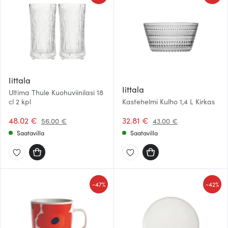
Iittala
Iittala
Ultima Thule Kuohuviinilasi 18
cl 2 kpl
Kastehelmi Kulho 1,4 L Kirkas
48.02 €
32.81 €
56.00 €
43.00 €
Saatavilla
Saatavilla
-
-
47%
42%