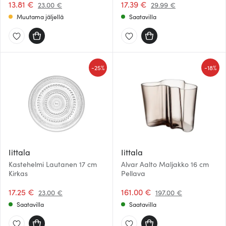
13.81 €
17.39 €
23.00 €
29.99 €
Muutama jäljellä
Saatavilla
-
-
25%
18%
Iittala
Iittala
Kastehelmi Lautanen 17 cm
Alvar Aalto Maljakko 16 cm
Kirkas
Pellava
17.25 €
161.00 €
23.00 €
197.00 €
Saatavilla
Saatavilla