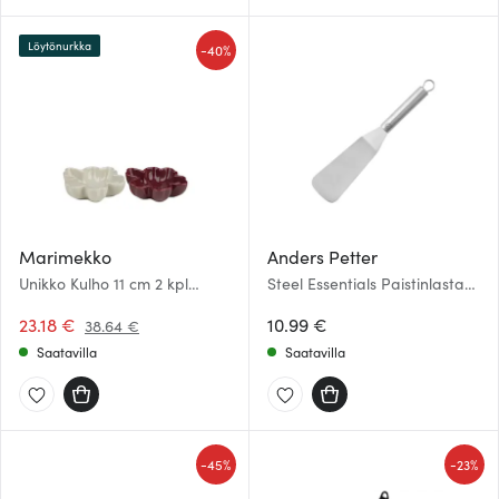
Löytönurkka
-
40%
Marimekko
Anders Petter
Unikko Kulho 11 cm 2 kpl
Steel Essentials Paistinlasta
Valkoinen/Viininpunainen
29 cm Teräs
23.18 €
10.99 €
38.64 €
Saatavilla
Saatavilla
-
-
45%
23%