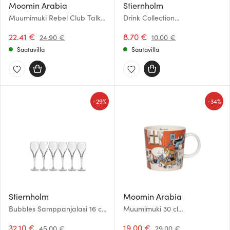
Moomin Arabia
Stiernholm
Muumimuki Rebel Club Talk it
Drink Collection
all Out 40 cl
Samppanjapullon sulkija
22.41 €
Musta
8.70 €
24.90 €
10.00 €
Saatavilla
Saatavilla
-
-
29%
34%
Stiernholm
Moomin Arabia
Bubbles Samppanjalasi 16 cl
Muumimuki 30 cl
6 kpl Kirkas
Lomakuumetta Kesä 2026
32.10 €
19.00 €
45.00 €
29.00 €