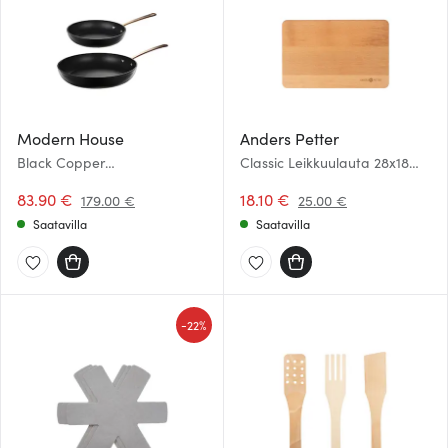
Modern House
Anders Petter
Black Copper
Classic Leikkuulauta 28x18
Paistinpannusetti 20+28 cm
cm
83.90 €
18.10 €
179.00 €
25.00 €
Saatavilla
Saatavilla
-
22%