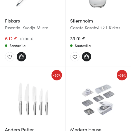
Fiskars
Stiernholm
Essential Kuorija Musta
Carafe Karahvi 1,2 L Kirkas
6.12 €
39.01 €
10.00 €
Saatavilla
Saatavilla
-
-
50%
39%
Anders Petter
Modern House