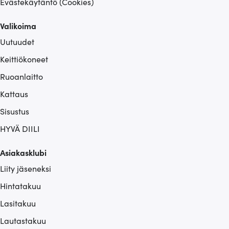
Evästekäytäntö (Cookies)
Valikoima
Uutuudet
Keittiökoneet
Ruoanlaitto
Kattaus
Sisustus
HYVÄ DIILI
Asiakasklubi
Liity jäseneksi
Hintatakuu
Lasitakuu
Lautastakuu