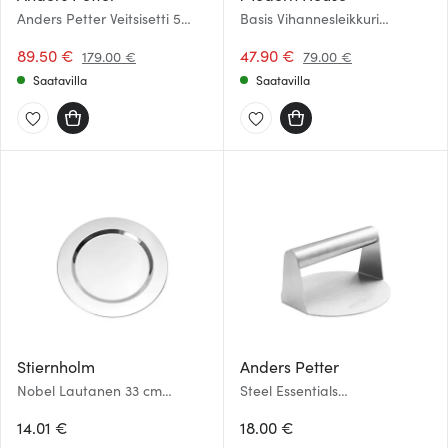
Anders Petter Veitsisetti 5
Basis Vihannesleikkuri
osaa Ruostumaton
Harmaa/Valkoinen
89.50 €
47.90 €
179.00 €
79.00 €
Saatavilla
Saatavilla
Stiernholm
Anders Petter
Nobel Lautanen 33 cm
Steel Essentials
Hopea
Hampurilaisprässi 14 cm
14.01 €
Teräs
18.00 €