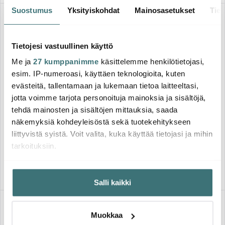
Suostumus
Yksityiskohdat
Mainosasetukset
Tiet
-
29%
Tietojesi vastuullinen käyttö
Me ja
27 kumppanimme
käsittelemme henkilötietojasi,
esim. IP-numeroasi, käyttäen teknologioita, kuten
evästeitä, tallentamaan ja lukemaan tietoa laitteeltasi,
jotta voimme tarjota personoituja mainoksia ja sisältöjä,
tehdä mainosten ja sisältöjen mittauksia, saada
Anders Petter
Anders Petter
näkemyksiä kohdeyleisöstä sekä tuotekehitykseen
Stenfors Valurautapata
Stenfors Ohukaispannu
pyöreä 4,4 L Vihreä
valurauta 23 cm
liittyvistä syistä. Voit valita, kuka käyttää tietojasi ja mihin
139.00 €
46.10 €
65.00 €
tarkoituksiin.
Saatavilla
Saatavilla
Jos sallit, haluamme myös tehdä seuraavia:
Salli kaikki
Kerätä tietoja maantieteellisestä sijainnistasi,
mahdollisesti muutaman metrin tarkkuudella
Tunnistaa laitteesi skannaamalla sen ominaispiirteitä
Muokkaa
aktiivisesti (sormenjäljen muodostaminen)