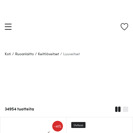
Koti
/
Ruoanlaitto
/
Keittiöveitset
/
Luuveitset
34954
tuotteita
Uutuus
-
41%