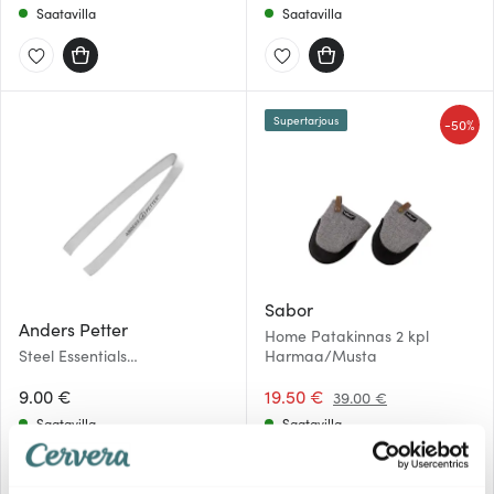
Saatavilla
Saatavilla
Supertarjous
-
50%
Sabor
Anders Petter
Home Patakinnas 2 kpl
Steel Essentials
Harmaa/Musta
Kalanruotopinsetti 12 cm
Teräs
9.00 €
19.50 €
39.00 €
Saatavilla
Saatavilla