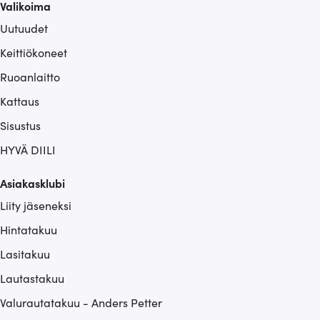
Valikoima
Uutuudet
Keittiökoneet
Ruoanlaitto
Kattaus
Sisustus
HYVÄ DIILI
Asiakasklubi
Liity jäseneksi
Hintatakuu
Lasitakuu
Lautastakuu
Valurautatakuu - Anders Petter