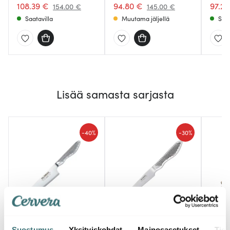
108.39 €
94.80 €
97.20
154.00 €
145.00 €
Saatavilla
Muutama jäljellä
Saat
Lisää samasta sarjasta
-
-
40%
30%
Global
Global
Le Cr
Global GS-109
Global GS-38
Suostumus
Yksityiskohdat
Mainosasetukset
Tiet