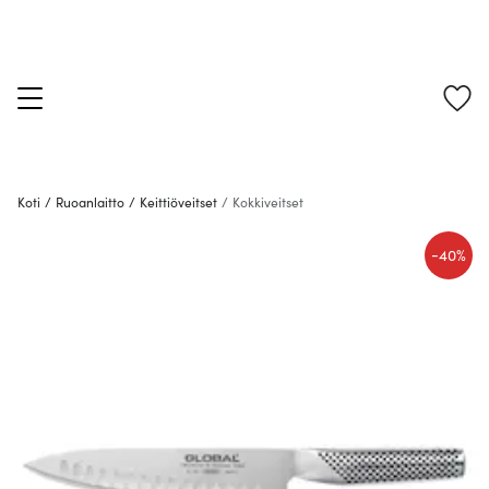
Koti
/
Ruoanlaitto
/
Keittiöveitset
/
Kokkiveitset
-
40%