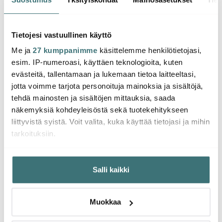
Santoku-veitsi 13 cm
Kuorimaveitsi 9 cm
Signa
Uuniv
68.30 €
60.80 €
Must
48.9
114.00 €
87.00 €
Tietojesi vastuullinen käyttö
Saatavilla
Saatavilla
Saat
Me ja
27 kumppanimme
käsittelemme henkilötietojasi,
esim. IP-numeroasi, käyttäen teknologioita, kuten
evästeitä, tallentamaan ja lukemaan tietoa laitteeltasi,
jotta voimme tarjota personoituja mainoksia ja sisältöjä,
tehdä mainosten ja sisältöjen mittauksia, saada
Saatat pitää myös näistä
näkemyksiä kohdeyleisöstä sekä tuotekehitykseen
liittyvistä syistä. Voit valita, kuka käyttää tietojasi ja mihin
tarkoituksiin.
-
30%
Jos sallit, haluamme myös tehdä seuraavia:
Salli kaikki
Kerätä tietoja maantieteellisestä sijainnistasi,
mahdollisesti muutaman metrin tarkkuudella
Tunnistaa laitteesi skannaamalla sen ominaispiirteitä
Muokkaa
aktiivisesti (sormenjäljen muodostaminen)
Lue lisää siitä, miten henkilötietojasi käsitellään ja miten