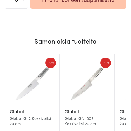
Samanlaisia tuotteita
-
-
30%
35%
Global
Global
Glob
Global G-2 Kokkiveitsi
Global GN-002
Global
20 cm
Kokkiveitsi 20 cm
20 cm
ovaalihiottu